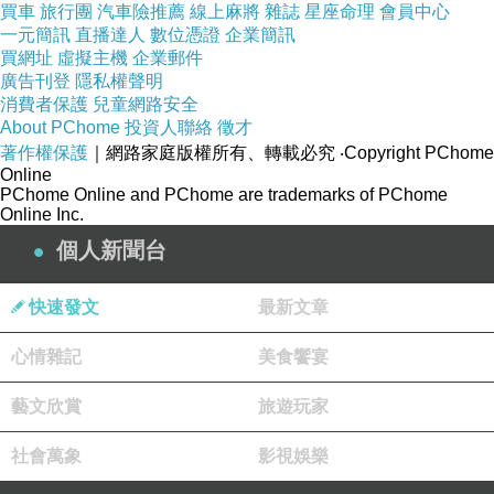
喔！有時雖然有
momo
全站
85
折，但是用折價卷更划
買車
旅行團
汽車險推薦
線上麻將
雜誌
星座命理
會員中心
算啦！各位水水們買美妝保健產品也一定要來
momo
一元簡訊
直播達人
數位憑證
企業簡訊
買網址
虛擬主機
企業郵件
買喔
!
超划算的
.......
現在就點下圖登入
momo
看看
廣告刊登
隱私權聲明
喔！(常有300-2000元不等的折價卷)
消費者保護
兒童網路安全
About PChome
投資人聯絡
徵才
著作權保護
｜網路家庭版權所有、轉載必究
‧Copyright PChome
Online
PChome Online and PChome are trademarks of PChome
Online Inc.
一定要推薦:
個人新聞台
2015春日美白季
快速發文
最新文章
品號：3195807
心情雜記
美食饗宴
藝文欣賞
旅遊玩家
社會萬象
影視娛樂