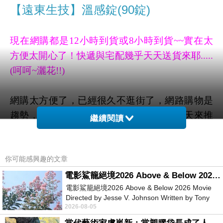
【遠東生技】溫感錠(90錠)
現在網購都是12小時到貨或8小時到貨~~實在太
方便太開心了！快遞與宅配幾乎天天送貨來耶.....
(呵呵~灑花!!)
網購太方便了，已經很久不逛街了，
網路購物是
趨勢，幾乎各大產業都有網路商店了，今天來推
繼續閱讀
薦 【遠東生技】溫感錠(90錠)
。各位可以往下拉
看看下方詳細介紹喔! 我超愛 【遠東生技】溫感
你可能感興趣的文章
錠(90錠)，
如果你也要買，建議還是在網路購買
比較划算，我是先查了討論區網友評價跟評比，
電影鯊籠絕境2026 Above & Below 2026 Movie
電影鯊籠絕境2026 Above & Below 2026 Movie
感覺真的不錯用，才買的
!現在網路購物都有12小
Directed by Jesse V. Johnson Written by Tony
時或24小時到貨，早上買下午到、或隔天就可以
2026-08-05
Giordano Starring Laura Maran
收到，真是太方便了，收到記得跟宅配人員說聲