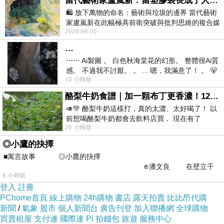
當代藝術家盧嵐新：當塑膠袋長成了人的模樣，我們的目光是否學會了放下偏見？
謝謝喔！他們太辛苦了，風雨無阻，過年過節也
🛍️ 放下萬物的命名：藝術與垃圾的邊界 當代藝術
家盧嵐新在此幅極具前衛突破與批判思維的複合媒
都照常送貨
2026-08-05
材新作中，直接將被大眾定義為廢棄物
…
不只要看看部落客與網友的評比，還
要貨比三
⋯⋯ Ai製圖 。 白色秋海棠花的幻形。 整體很Ai質
家，特地跑去
感。 不過我不討厭。 。 ... 嗯，我滿意了！ 。 🐻
pchome
購物網、
yahoo
購物中心
,
露
10 小時前
昨中
天拍賣
,
奇摩拍賣以及
momo
購物中心，最後我決
酪梨牛奶食譜｜加一顆布丁更香濃！120秒完成飲料店級酪梨奶昔｜imami 旗艦豆漿機
【遠東生技】溫感錠
定在
momo
購物中心買
🥑💚 酪梨牛奶這樣打，真的太濃、太好喝了！ 以
(90錠)
。
前想喝酪梨牛奶都會去飲料店買， 現在有了
20 小時前
imami 健康煮藝｜旗艦破壁智慧養生豆漿機，
◎小鷹的抉擇
■寓言故事 ◎小鷹的抉擇
⊕潘文良 在壁立千
8 小時前
仞的懸崖上，有一座遮天蔽
momo
的會員真的超幸福啦
!
上週買筆電還折了
登入
註冊
1000
元耶
!
真是划算了，早上買下午就收到了
!
大家
PChome首頁
線上購物
24h購物
書店
露天拍賣
比比昂代購
新聞
/
氣象
股市
個人新聞台
廣告刊登
加入聯播網
全球購物
一定要每天進會員專區看看有甚麼折價卷再購買
買賣租屋
支付連
國際連
Pi 拍錢包
旅遊
服務中心