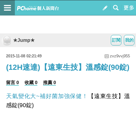
★Jump★
訂閱
我的
2015-11-08 02:21:49
zvz9vvj955
(12H速達)【遠東生技】溫感錠(90錠)
留言 0
收藏 0
推薦 0
天氣變化大~補好菌加強保健！
【遠東生技】溫
感錠(90錠)