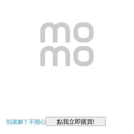
別讓腳丫不開心