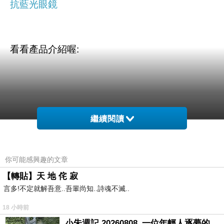
抗藍光眼鏡
看看產品介紹喔:
繼續閱讀
哪裡買最
大團購【台北濱江】嚴選鹹豬肉(400g/份)x30
便宜.
心
大團購【台北濱江】嚴選鹹豬肉(400g/份)x30
得文.
試
你可能感興趣的文章
大團購【台北濱江】嚴選鹹豬肉(400g/份)x30
用文.分享文行李箱/旅遊用品
【轉貼】天 地 侘 寂
言多!不定就解吾意..吾輩尚知..詩魂不滅..
分享推薦.
18 小時前
大團購【台北濱江】嚴選鹹豬肉(400g/
好用.推薦.評價.熱銷
隨行杯果汁
.
小朱週記 20260808_一位年輕人逐夢的真實故事