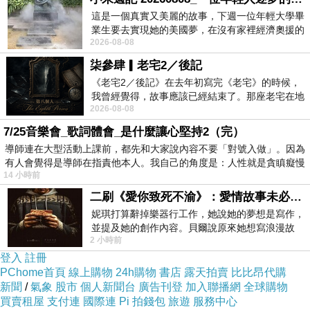
份)x30
大
這是一個真實又美麗的故事，下週一位年輕大學畢
開箱文.
團購【台北濱江】嚴選鹹豬肉(400g/份)x30
大團
業生要去實現她的美國夢，在沒有家裡經濟奧援的
優缺點比較
2026-08-08
情況下，靠著自我努力工作累積出國基
購【台北濱江】嚴選鹹豬肉(400g/份)x30
柒參肆▎老宅2／後記
《老宅2／後記》在去年初寫完《老宅》的時候，
http://wonderfulapple.net/redirect.php?
我曾經覺得，故事應該已經結束了。那座老宅在地
2026-08-08
震中倒塌，七個人終於離開那片黑暗，
k=36107295ac9cc5ee0d920167b7120a60&uid1=&uid2=&uid3
7/25音樂會_歌詞體會_是什麼讓心堅持2（完）
=&uid4=&uid5=
導師連在大型活動上課前，都先和大家說內容不要「對號入做」。因為
有人會覺得是導師在指責他本人。我自己的角度是：人性就是貪瞋癡慢
14 小時前
台北濱江,台北濱江年菜,台北濱江美食網,台北濱江市場,台
二刷《愛你致死不渝》：愛情故事未必是浪漫故事
北濱江網路市場,台北濱江市場營業時間,台北濱江爆漿起司
妮琪打算辭掉樂器行工作，她說她的夢想是寫作，
饅頭,台北濱江牛肉, 台北濱江 櫻桃,台北濱江 牛排,台北濱
並提及她的創作內容。貝爾說原來她想寫浪漫故
2 小時前
事，妮琪回應：「不是浪漫故事，是愛情
江年菜,台北濱江 安格斯,台北濱江 評價,台北濱江 牛肉,台
登入
註冊
北濱江 大閘蟹,台北濱江樂天,台北濱江 烤肉,台北濱江 帝王
PChome首頁
線上購物
24h購物
書店
露天拍賣
比比昂代購
新聞
蟹
/
氣象
股市
個人新聞台
廣告刊登
加入聯播網
全球購物
買賣租屋
支付連
國際連
Pi 拍錢包
旅遊
服務中心