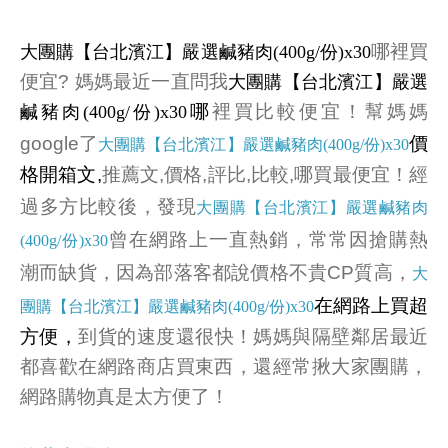
哪裡買
大團購【台北濱江】嚴選鹹豬肉(400g/份)x30
便宜? 媽媽最近一直問我
大團購【台北濱江】嚴選
哪
裡買比較便宜！幫媽媽
鹹豬肉(400g/份)x30
google了
價
大團購【台北濱江】嚴選鹹豬肉(400g/份)x30
格開箱文
,
推薦文,價格,評比,比較,哪買最便宜！經
過多方比較後，發現
大團購【台北濱江】嚴選鹹豬肉
曾在網路上一直熱銷，常常因搶購熱
(400g/份)x30
潮而缺貨，因為部落客都說價格不貴CP質高，
大
在網路上買超
團購【台北濱江】嚴選鹹豬肉(400g/份)x30
方便，
到貨的速度還很快！媽媽與隔壁鄰居最近
都喜歡在網路商店買東西，還經常揪大家團購，
網路購物真是太方便了！