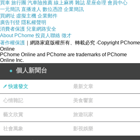
買車
旅行團
汽車險推薦
線上麻將
雜誌
星座命理
會員中心
商品訊息簡述
:
一元簡訊
直播達人
數位憑證
企業簡訊
買網址
虛擬主機
企業郵件
廣告刊登
隱私權聲明
鹹豬肉是著名的客家小吃，
消費者保護
兒童網路安全
About PChome
投資人聯絡
徵才
著作權保護
｜網路家庭版權所有、轉載必究
‧Copyright PChome
流行於台灣各地菜市場肉舖自製豬肉副食，
Online
PChome Online and PChome are trademarks of PChome
Online Inc.
鹹、油、香、辣，非常下飯，
個人新聞台
胃口大開能吃數
快速發文
鄭多燕瘦身操
碗大米 飯 。
最新文章
心情雜記
美食饗宴
肩頸按摩樂
藝文欣賞
旅遊玩家
命運好好玩 招財黃金龍牌
社會萬象
影視娛樂
悠然閣 (2串)純銅梅花錢 梅花銅錢 雙流蘇 中國結精美吊飾