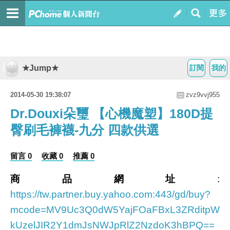
★Jump★
訂閱
我的
2014-05-30 19:38:07
zvz9vvj955
Dr.Douxi朵璽 【心機魔塑】180D提
臀刷毛褲襪-九分 四款供選
留言 0
收藏 0
推薦 0
商品網址
:
https://tw.partner.buy.yahoo.com:443/gd/buy?
mcode=MV9Uc3Q0dW5YajFOaFBxL3ZRditpW
kUzelJIR2Y1dmJsNWJpRlZ2NzdoK3hBPQ==