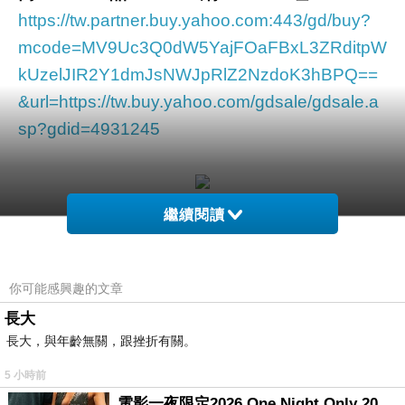
https://tw.partner.buy.yahoo.com:443/gd/buy?
mcode=MV9Uc3Q0dW5YajFOaFBxL3ZRditpW
kUzelJIR2Y1dmJsNWJpRlZ2NzdoK3hBPQ==
&url=https://tw.buy.yahoo.com/gdsale/gdsale.a
sp?gdid=4931245
繼續閱讀
你可能感興趣的文章
長大
長大，與年齡無關，跟挫折有關。
夏日不曬黑
5 小時前
電影一夜限定2026 One Night Only 2026 movie