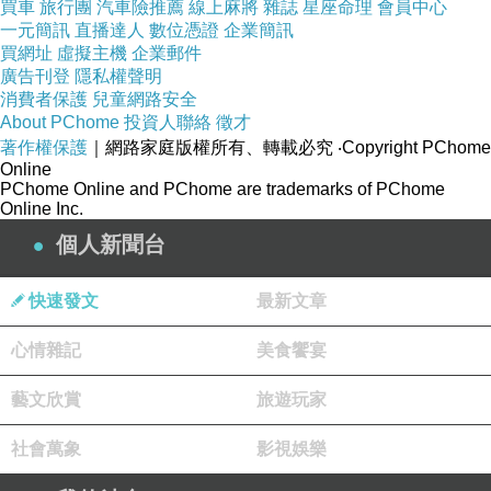
買車
旅行團
汽車險推薦
線上麻將
雜誌
星座命理
會員中心
一元簡訊
直播達人
數位憑證
企業簡訊
買網址
虛擬主機
企業郵件
廣告刊登
隱私權聲明
消費者保護
兒童網路安全
About PChome
投資人聯絡
徵才
著作權保護
｜網路家庭版權所有、轉載必究
‧Copyright PChome
Online
PChome Online and PChome are trademarks of PChome
Online Inc.
個人新聞台
快速發文
最新文章
心情雜記
美食饗宴
藝文欣賞
旅遊玩家
社會萬象
影視娛樂