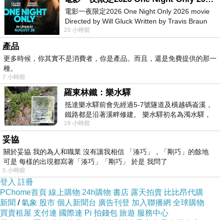
電影一夜限定2026 One Night Only 2026 movie
Directed by Will Gluck Written by Travis Braun
狂銷~對抗嚴冬必備!!!
20 小時前
Starring Monica Barbaro
產品
更多時候，你其實不是消費者，你是產品。而且，還是免費提供的那一
種。
7 小時前
懶人瘦肚子運動
羅東林鐵：樂水驛
抵達樂水驛前會先經過5-7號隧道及橫越碼崙溪，
鐵路都是沿著溪畔修建。 樂水驛初名為濁水驛，
19 小時前
但因與臺鐵集集線車站同名，於1953
妥協
關於妥協 我的為人和職業 沒有讓我相信 「湊巧」，「剛巧」的餘地
可是 每樣的出現都寫著「湊巧」「剛巧」 於是 我問了
5 小時前
登入
註冊
Dr.Douxi朵璽 【心機魔塑】180D提臀刷毛褲襪/九分 四款
PChome首頁
線上購物
24h購物
書店
露天拍賣
比比昂代購
新聞
/
氣象
股市
個人新聞台
廣告刊登
加入聯播網
全球購物
供選
買賣租屋
支付連
國際連
Pi 拍錢包
旅遊
服務中心