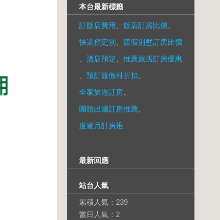
本台最新標籤
訂飯店費用
、
飯店訂房比價
、
快速預定別
、
渡假別墅訂房比價
、
酒店預定
、
推薦旅店訂房優惠
、
預訂渡假村折扣
、
全家旅遊訂房
、
團體出國訂房推薦
、
度蜜月訂房推
最新回應
站台人氣
累積人氣：
239
當日人氣：
2