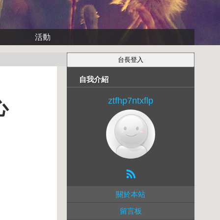
活動
自我介紹
ztfhp7ntxflp
心
關於本站
留言板