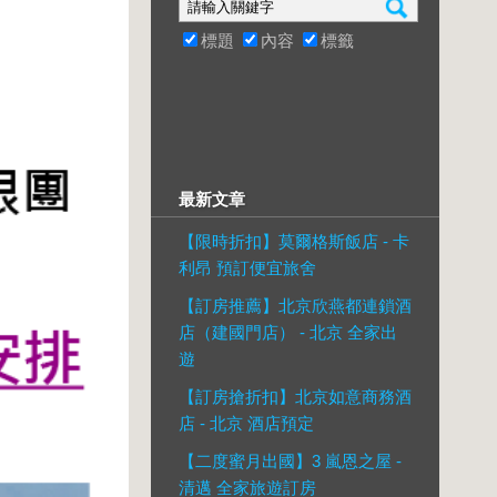
標題
內容
標籤
最新文章
【限時折扣】莫爾格斯飯店 - 卡
利昂 預訂便宜旅舍
【訂房推薦】北京欣燕都連鎖酒
店（建國門店） - 北京 全家出
遊
【訂房搶折扣】北京如意商務酒
店 - 北京 酒店預定
【二度蜜月出國】3 嵐恩之屋 -
清邁 全家旅遊訂房