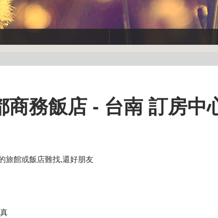
商務飯店 - 台南 訂房中
的旅館或飯店難找,還好朋友
切真