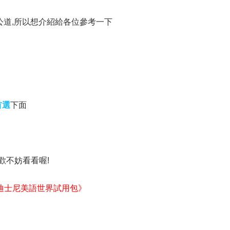
公道,所以想介紹給各位參考一下
首選
下面
喜歡不妨看看喔!
迪士尼美語世界試用包》