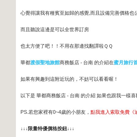
心覺得讓我有種賓至如歸的感覺,而且設備完善價格也
而且聽說這邊是可以全世界訂房
也太方便了吧！！不用在那邊找翻譯啦ＱＱ
華都
渡假聖地旅館
商務飯店 - 台南 的介紹在
蜜月旅行
如果有興趣到這附近玩的，不妨可以看看喔！
以下是 華都商務飯店 - 台南 的介紹 如果也跟我一樣
PS.若您家裡有0~4歲的小朋友，
點我進入索取免費《
↓↓↓限量特優價格按鈕↓↓↓