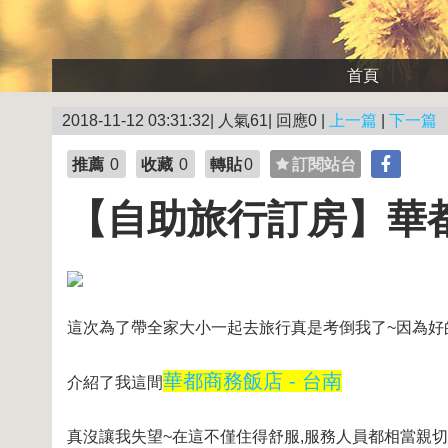
首頁
2018-11-12 03:31:32| 人氣61| 回應0 |
上一篇
|
下一篇
推薦
0
收藏
0
轉貼
0
訂閱站台
【自助旅行訂房】華都
這次為了帶全家大小一起去旅行真是考倒我了~因為好
華都商務飯店 - 台南
介紹了我這間
真沒讓我失望~在這不僅住得舒服,服務人員都相當親