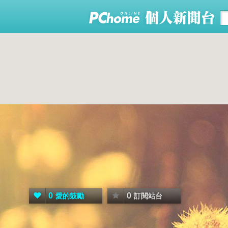
0
0
愛的鼓勵
訂閱站台