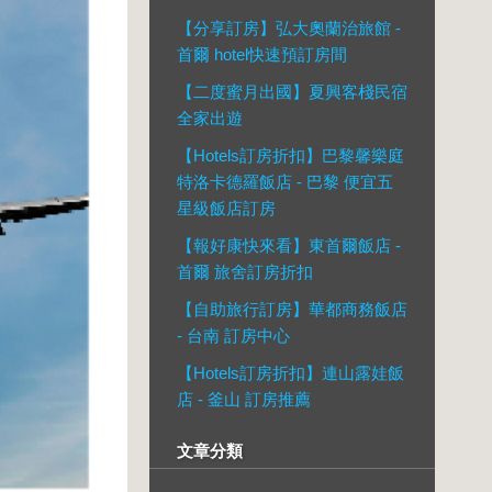
【分享訂房】弘大奧蘭治旅館 -
首爾 hotel快速預訂房間
【二度蜜月出國】夏興客棧民宿
全家出遊
【Hotels訂房折扣】巴黎馨樂庭
特洛卡德羅飯店 - 巴黎 便宜五
星級飯店訂房
【報好康快來看】東首爾飯店 -
首爾 旅舍訂房折扣
【自助旅行訂房】華都商務飯店
- 台南 訂房中心
【Hotels訂房折扣】連山露娃飯
店 - 釜山 訂房推薦
文章分類