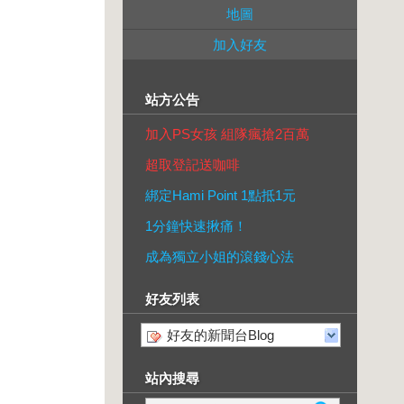
地圖
加入好友
站方公告
加入PS女孩 組隊瘋搶2百萬
超取登記送咖啡
綁定Hami Point 1點抵1元
1分鐘快速揪痛！
成為獨立小姐的滾錢心法
好友列表
好友的新聞台Blog
站內搜尋