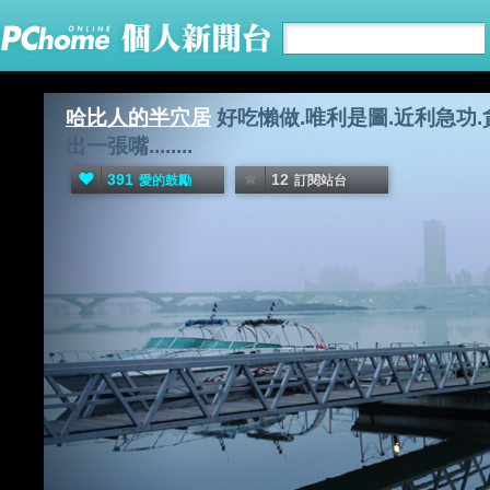
哈比人的半穴居
好吃懶做.唯利是圖.近利急功.
出一張嘴........
391
12
愛的鼓勵
訂閱站台