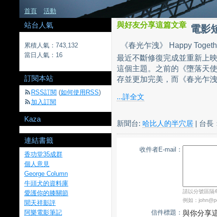
首頁
活動
站台人氣
與好友分享這篇文章
電影短
《春光乍洩》 Happy Tog
累積人氣：
743,132
當日人氣：
16
最近不斷修復完成並重新上
這個主題。之前的《墮落天
訂閱本站
存並更加完美，而《春光乍洩》
RSS訂閱
(
如何使用RSS
)
...詳全文
加入訂閱
Kaza
新聞台:
哈比人的半穴居
| 台長
連結書籤
收件者E-mail：
香功堂35成群
個人意見
George Column
牛頭犬的資料庫
請以分號區隔每個
愛護你的膝關節
例如：john@pch
聞天祥影評
阿樂電影筆記
信件標題：
與你分享