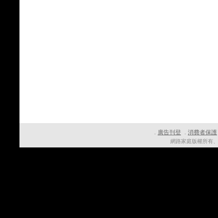
廣告刊登
消費者保護
．
．
網路家庭版權所有、轉載必究