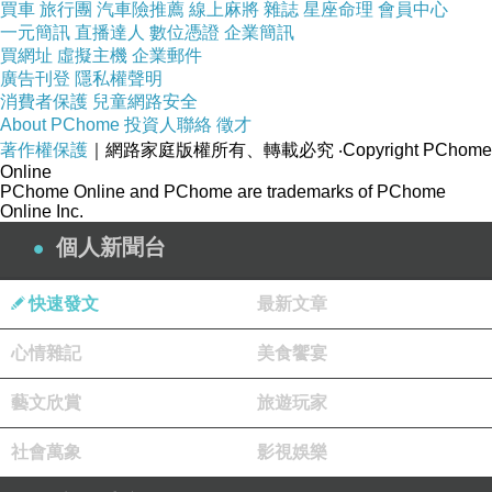
買車
旅行團
汽車險推薦
線上麻將
雜誌
星座命理
會員中心
一元簡訊
直播達人
數位憑證
企業簡訊
買網址
虛擬主機
企業郵件
廣告刊登
隱私權聲明
消費者保護
兒童網路安全
About PChome
投資人聯絡
徵才
著作權保護
｜網路家庭版權所有、轉載必究
‧Copyright PChome
Online
PChome Online and PChome are trademarks of PChome
Online Inc.
個人新聞台
快速發文
最新文章
心情雜記
美食饗宴
藝文欣賞
旅遊玩家
社會萬象
影視娛樂