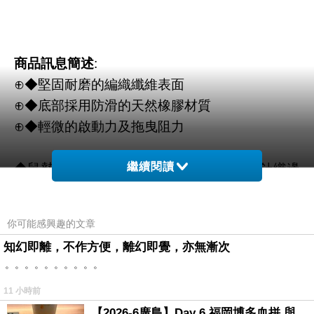
商品訊息簡述
:
⊕◆堅固耐磨的編織纖維表面
⊕◆底部採用防滑的天然橡膠材質
⊕◆輕微的啟動力及拖曳阻力
繼續閱讀
◆鼠墊的邊緣採雙縫紉處理
情人節巧克力
針織邊
框
你可能感興趣的文章
◆新品瑕疵七日內換新＆#40;非人為、無外傷＆
知幻即離，不作方便，離幻即覺，亦無漸次
#41;
。。。。。。。。。。
11 小時前
【2026-6廣島】Day 6 福岡博多血拼 與機場接送少年司機深夜對談