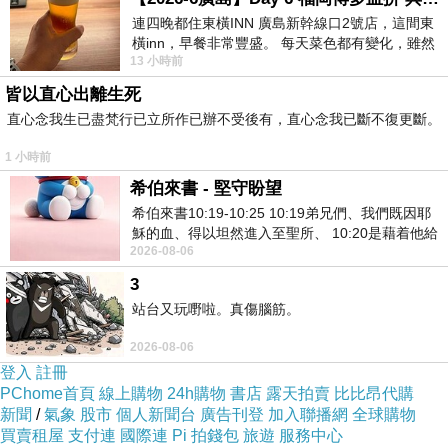
連四晚都住東橫INN 廣島新幹線口2號店，這間東
橫inn，早餐非常豐盛。 每天菜色都有變化，雖然
13 小時前
看到工作人員拿出料理包加熱，但
皆以直心出離生死
【Hill’s】美國希爾思 全新配方 高齡貓11+ 抗齡
直心念我生已盡梵行已立所作已辦不受後有，直心念我已斷不復更斷。
配方 7磅 X 2包
1 小時前
ASUS 華碩 USB-AC55 802.11ac AC1300 雙頻
希伯來書 - 堅守盼望
無線網路卡(Wi-Fi) - 5 GHz-2.4 GHz - USB 3.0
希伯來書10:19-10:25 10:19弟兄們、我們既因耶
Lenovo 聯想 ThinkPad USB雷射滑鼠 57Y4635
穌的血、得以坦然進入至聖所、 10:20是藉着他給
雷射小黑鼠
2026-08-06
我們開了一條又新又活的路從幔子經過
Logitech羅技 MK100 有線鍵盤滑鼠組二代
3
站台又玩嘢啦。真傷腦筋。
【台灣耗材】HP全新相容碳粉匣 CE251A-51A
藍色
2026-08-06
登入
註冊
PChome首頁
線上購物
24h購物
書店
露天拍賣
比比昂代購
新聞
/
氣象
股市
個人新聞台
廣告刊登
加入聯播網
全球購物
買賣租屋
支付連
國際連
Pi 拍錢包
旅遊
服務中心