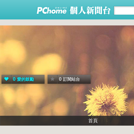
0
0
愛的鼓勵
訂閱站台
首頁