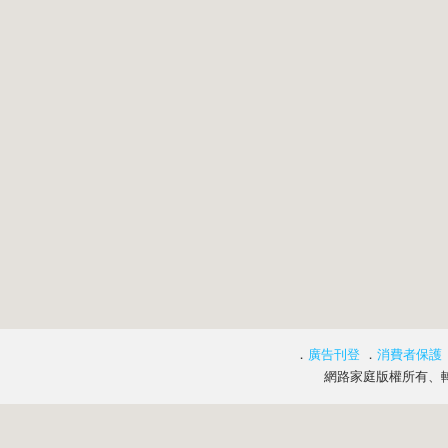
．
廣告刊登
．
消費者保護
網路家庭版權所有、轉載必究 