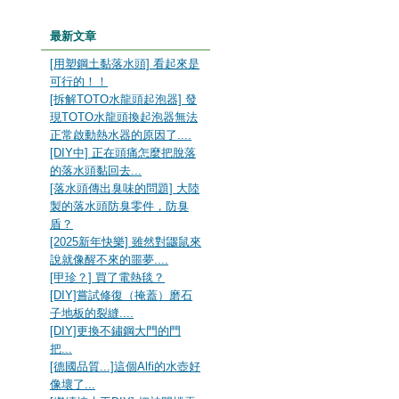
最新文章
[用塑鋼土黏落水頭] 看起來是
可行的！！
[拆解TOTO水龍頭起泡器] 發
現TOTO水龍頭換起泡器無法
正常啟動熱水器的原因了....
[DIY中] 正在頭痛怎麼把脫落
的落水頭黏回去...
[落水頭傳出臭味的問題] 大陸
製的落水頭防臭零件，防臭
盾？
[2025新年快樂] 雖然對鼴鼠來
說就像醒不來的噩夢....
[甲珍？] 買了電熱毯？
[DIY]嘗試修復（掩蓋）磨石
子地板的裂縫....
[DIY]更換不鏽鋼大門的門
把...
[德國品質...]這個Alfi的水壺好
像壞了...