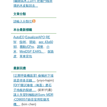
[繼續搞木工DIY] 把被門檔弄
壞的木皮黏回去...
文章分類
請輸入分類(1)
本台最新標籤
AutoEQ;EqualizerAPO;RE
W
、
假4K
、
開箱
、
aoc 43u60
90
、
圈動式Pro
、
調整
、
小
米
、
MiniDSP EARS。
、
探路
虎
、
單車背包
最新回應
[正壓呼吸機面罩] 偷懶的下場
就是得多花錢...
, (yoyo-hajim)
[DIY]嘗試修復（掩蓋）磨石
子地板的裂縫....
, (鉅軒代書)
讓人失望到極點的Sony MDR
-CD900ST錄音室用監聽耳
機。
, (kim chen)