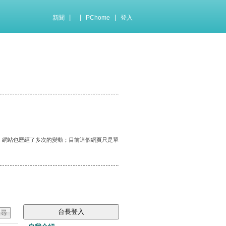
|
|
|
新聞
PChome
登入
化，網站也歷經了多次的變動；目前這個網頁只是單