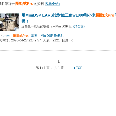
圈動式Pro
到1筆符合
的資料
搜尋全站»
用MiniDSP EARS比對鐵三角w1000和小米
圈動式Pro
機！
這是第一次玩的數據（用MiniDSP E...
(詳全文)
小米
、
圈動式Pro
、
調整
、
MiniDSP EARS。
時間：2020-04-27 22:49:57 | 人氣：2221 | 回應：0
1
.
第 1 / 1 頁 ， 共 1 筆
▲TOP