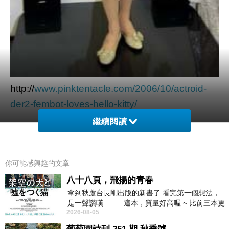
http://
www.pinktentacle.com/2006/10/actroid-
der2-fembot-loves-hello-kitty/
繼續閱讀
ma....
你可能感興趣的文章
幾以年之後應該可以做的更好吧....=_=b
八十八頁，飛揚的青春
拿到秋蘆台長剛出版的新書了 看完第一個想法，
是一聲讚嘆 這本，質量好高喔 ~ 比前三本更
2026-08-05
勝一