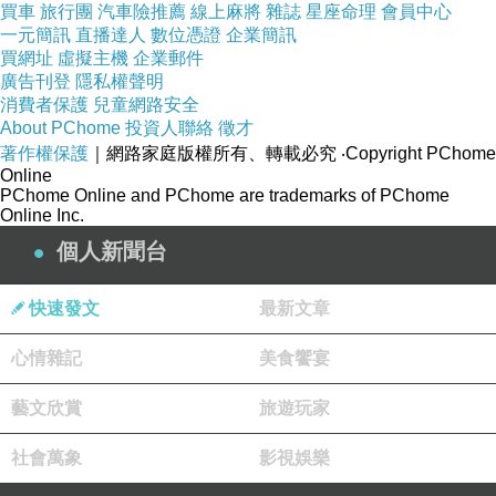
買車
旅行團
汽車險推薦
線上麻將
雜誌
星座命理
會員中心
一元簡訊
直播達人
數位憑證
企業簡訊
買網址
虛擬主機
企業郵件
廣告刊登
隱私權聲明
消費者保護
兒童網路安全
About PChome
投資人聯絡
徵才
著作權保護
｜網路家庭版權所有、轉載必究
‧Copyright PChome
Online
PChome Online and PChome are trademarks of PChome
Online Inc.
個人新聞台
快速發文
最新文章
心情雜記
美食饗宴
藝文欣賞
旅遊玩家
社會萬象
影視娛樂