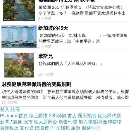
葡萄園詩刊 251 期 秋季號
葡萄園 251 期 秋季號 1 《詩寫大安森林公園》
少了喧囂，多了一份綠意 難能可貴水泥叢林多出
3 小時前
一
新加坡的45天
新加坡的45天 文/林玉鳳 上一篇用佛得角
的世界盃故事，談「中葡平台」這
1 小時前
摩斯兄
預祝你們的店「人面桃花相映紅。」
12 小時前
財務健康與環保婚禮的雙贏規劃
現代人籌備婚禮的同時，愈來愈注重環境永續與個人財務的平衡。根據
香港環保團體的調查，近年新人傾向選擇低碳餐飲、租借禮服、減少即
17 小時前
登入
註冊
PChome首頁
線上購物
24h購物
書店
露天拍賣
比比昂代購
新聞
/
氣象
股市
個人新聞台
廣告刊登
加入聯播網
全球購物
買賣租屋
支付連
國際連
Pi 拍錢包
旅遊
服務中心