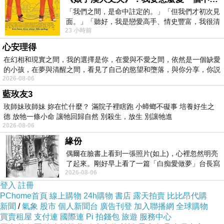
「我們之間，是命中註定的。」「但我們才初次見
面。」「聽好，我是戀愛高手、情史豐富，我很清
23 小時前
楚這種感覺，你我之間的那種感覺，現
心安理得
在幻相和現實之間，我的選擇是你，在愛與不愛之間，依然是一個缺愛
的小孩，在夢與清醒之間，看見了自己的慾望和墮落，與你分享，你説
2026-08-06
藍玫友3
玫師妹玫師妹 妳在忙什麼？ 滿院子裡瞎跑 小蟑螂不礙事 培養好生之
德 放牠一條小命 讓牠回歸自然 別殺生，放生 別讓牠進
2026-08-06
緣份
偶爾在臉書上看到一張照片(如上)，心裡忽然明亮
了起來。剛好早上看了一篇「白痴愛做夢」台長寫
2026-08-06
的貼文，在回顧年輕時瘋狂愛上
登入
註冊
PChome首頁
線上購物
24h購物
書店
露天拍賣
比比昂代購
新聞
/
氣象
股市
個人新聞台
廣告刊登
加入聯播網
全球購物
買賣租屋
支付連
國際連
Pi 拍錢包
旅遊
服務中心