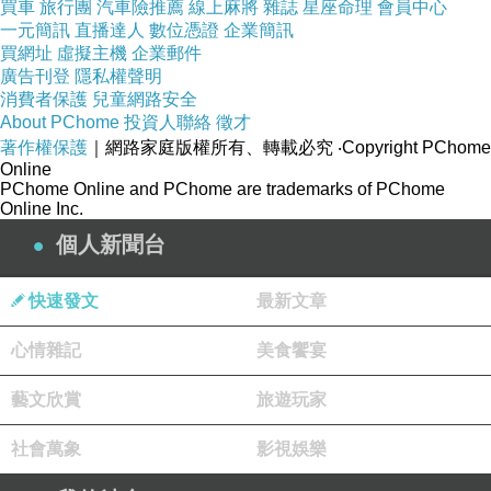
買車
旅行團
汽車險推薦
線上麻將
雜誌
星座命理
會員中心
一元簡訊
直播達人
數位憑證
企業簡訊
買網址
虛擬主機
企業郵件
廣告刊登
隱私權聲明
消費者保護
兒童網路安全
About PChome
投資人聯絡
徵才
著作權保護
｜網路家庭版權所有、轉載必究
‧Copyright PChome
Online
PChome Online and PChome are trademarks of PChome
Online Inc.
個人新聞台
快速發文
最新文章
心情雜記
美食饗宴
藝文欣賞
旅遊玩家
社會萬象
影視娛樂