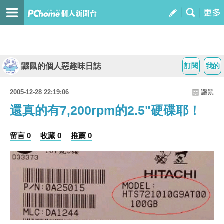
鼴鼠的個人惡趣味日誌
訂閱
我的
2005-12-28 22:19:06
鼴鼠
還真的有7,200rpm的2.5"硬碟耶！
留言 0
收藏 0
推薦 0