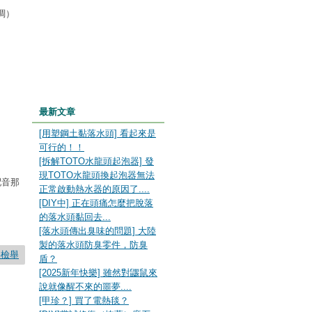
調）
最新文章
[用塑鋼土黏落水頭] 看起來是
可行的！！
[拆解TOTO水龍頭起泡器] 發
的
現TOTO水龍頭換起泡器無法
配音那
正常啟動熱水器的原因了....
[DIY中] 正在頭痛怎麼把脫落
的落水頭黏回去...
[落水頭傳出臭味的問題] 大陸
製的落水頭防臭零件，防臭
要檢舉
盾？
[2025新年快樂] 雖然對鼴鼠來
說就像醒不來的噩夢....
[甲珍？] 買了電熱毯？