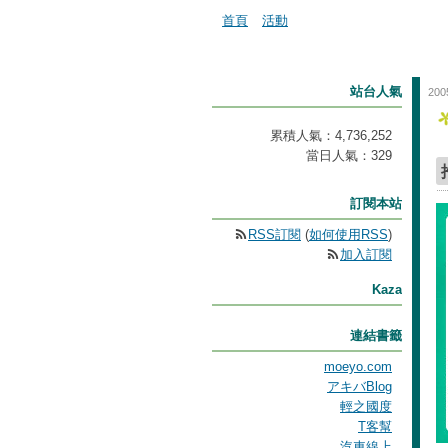
首頁
活動
站台人氣
200
累積人氣：
4,736,252
當日人氣：
329
訂閱本站
RSS訂閱
(
如何使用RSS
)
加入訂閱
Kaza
連結書籤
moeyo.com
アキバBlog
輕之國度
T客幫
汽車線上