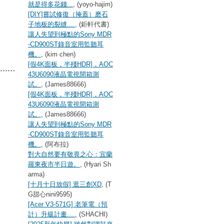
就是得多花錢...
, (yoyo-hajim)
[DIY]嘗試修復（掩蓋）磨石
子地板的裂縫....
, (鉅軒代書)
讓人失望到極點的Sony MDR
-CD900ST錄音室用監聽耳
機。
, (kim chen)
[假4K面板，半殘HDR]，AOC
43U6090液晶電視開箱測
試。
, (James88666)
[假4K面板，半殘HDR]，AOC
43U6090液晶電視開箱測
試。
, (James88666)
讓人失望到極點的Sony MDR
-CD900ST錄音室用監聽耳
機。
, (阿布拉)
對大自然要有敬畏之心：宜蘭
羅東夜市半日遊。
, (Hyari Sh
arma)
[十月十日放假] 逛三創XD
, (T
G甜心nini9595)
[Acer V3-571G] 老筆電（預
計）升級計畫....
, (SHACHI)