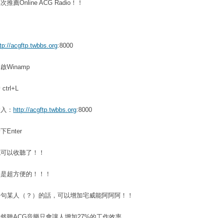
次推薦Online ACG Radio！！
tp://acgftp.twbbs.org
:8000
啟Winamp
 ctrl+L
輸入：
http://acgftp.twbbs.org
:8000
下Enter
就可以收聽了！！
真是超方便的！！！
套句某人（？）的話，可以增加宅威能阿阿阿！！
然聽ACG音樂只會讓人增加27%的工作效率，