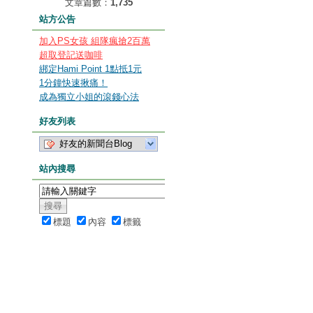
文章篇數：
1,735
站方公告
加入PS女孩 組隊瘋搶2百萬
超取登記送咖啡
綁定Hami Point 1點抵1元
1分鐘快速揪痛！
成為獨立小姐的滾錢心法
好友列表
好友的新聞台Blog
站內搜尋
標題
內容
標籤