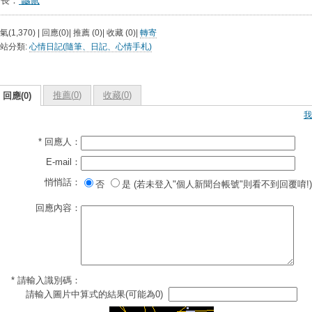
台長：
鼴鼠
氣(1,370) | 回應(0)| 推薦 (
0
)| 收藏 (
0
)|
轉寄
站分類:
心情日記(隨筆、日記、心情手札)
推薦(
0
)
收藏(
0
)
回應(0)
我
* 回應人：
E-mail：
悄悄話：
否
是 (若未登入"個人新聞台帳號"則看不到回覆唷!)
回應內容：
* 請輸入識別碼：
請輸入圖片中算式的結果(可能為0)