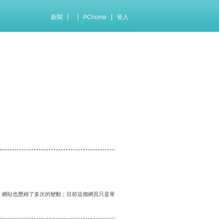
|
|
|
新聞
PChome
登入
化，網站也歷經了多次的變動；目前這個網頁只是單