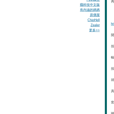
再
癮科技中文版
有內涵的媽媽
原價屋
ChipHell
ht
Zealer
更多
>>
開
按
按
雖