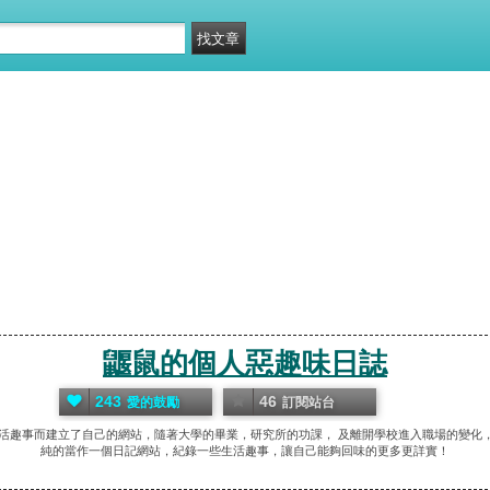
鼴鼠的個人惡趣味日誌
243
46
愛的鼓勵
訂閱站台
生活趣事而建立了自己的網站，隨著大學的畢業，研究所的功課， 及離開學校進入職場的變
純的當作一個日記網站，紀錄一些生活趣事，讓自己能夠回味的更多更詳實！