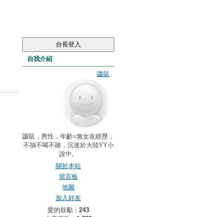
自我介紹
鼴鼠
鼴鼠，男性，年齡=無女友經歷，
不抽不喝不賭，沉迷於大陸YY小
說中。
關於本站
留言板
地圖
加入好友
愛的鼓勵：
243