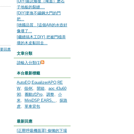
[DIY]嘗試修復（掩蓋）磨石
子地板的裂縫....
[DIY]更換不鏽鋼大門的門
把...
[德國品質...]這個Alfi的水壺好
像壞了...
[繼續搞木工DIY] 把被門檔弄
壞的木皮黏回去...
要回應
文章分類
請輸入分類(1)
本台最新標籤
AutoEQ;EqualizerAPO;RE
W
、
假4K
、
開箱
、
aoc 43u60
90
、
圈動式Pro
、
調整
、
小
米
、
MiniDSP EARS。
、
探路
虎
、
單車背包
最新回應
[正壓呼吸機面罩] 偷懶的下場