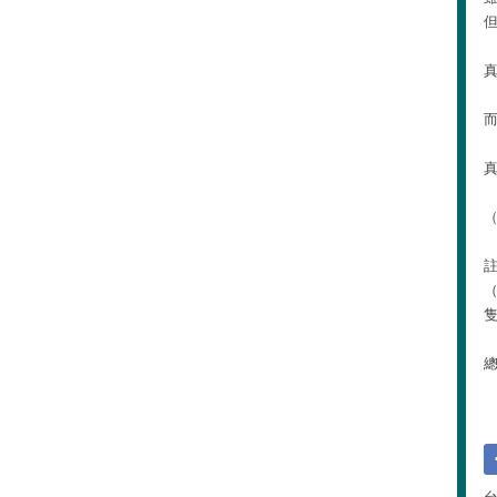
而
真
註
（
隻
總