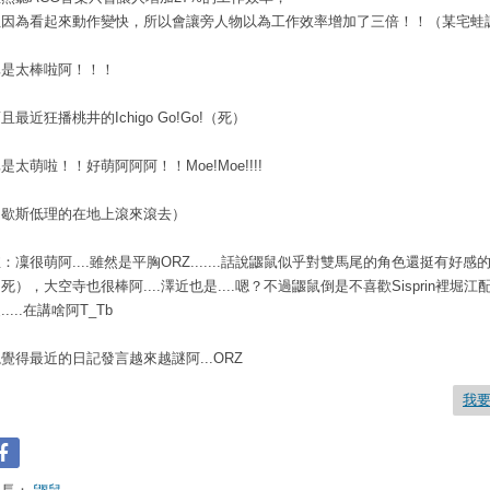
但因為看起來動作變快，所以會讓旁人物以為工作效率增加了三倍！！（某宅蛙
真是太棒啦阿！！！
且最近狂播桃井的Ichigo Go!Go!（死）
是太萌啦！！好萌阿阿阿！！Moe!Moe!!!!
（歇斯低理的在地上滾來滾去）
：凜很萌阿....雖然是平胸ORZ.......話說鼴鼠似乎對雙馬尾的角色還挺有好感
死），大空寺也很棒阿....澤近也是....嗯？不過鼴鼠倒是不喜歡Sisprin裡堀江
.....在講啥阿T_Tb
覺得最近的日記發言越來越謎阿...ORZ
我