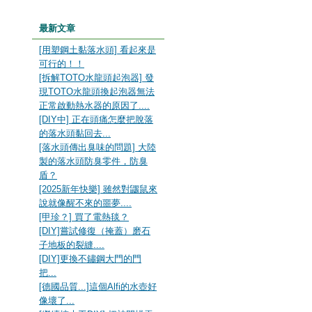
最新文章
[用塑鋼土黏落水頭] 看起來是
可行的！！
[拆解TOTO水龍頭起泡器] 發
現TOTO水龍頭換起泡器無法
正常啟動熱水器的原因了....
[DIY中] 正在頭痛怎麼把脫落
的落水頭黏回去...
[落水頭傳出臭味的問題] 大陸
製的落水頭防臭零件，防臭
盾？
[2025新年快樂] 雖然對鼴鼠來
說就像醒不來的噩夢....
[甲珍？] 買了電熱毯？
[DIY]嘗試修復（掩蓋）磨石
子地板的裂縫....
[DIY]更換不鏽鋼大門的門
把...
[德國品質...]這個Alfi的水壺好
像壞了...