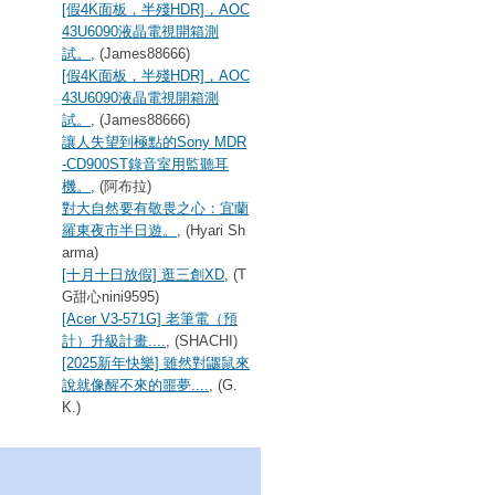
[假4K面板，半殘HDR]，AOC
43U6090液晶電視開箱測
試。
, (James88666)
[假4K面板，半殘HDR]，AOC
43U6090液晶電視開箱測
試。
, (James88666)
讓人失望到極點的Sony MDR
-CD900ST錄音室用監聽耳
機。
, (阿布拉)
對大自然要有敬畏之心：宜蘭
羅東夜市半日遊。
, (Hyari Sh
arma)
[十月十日放假] 逛三創XD
, (T
G甜心nini9595)
[Acer V3-571G] 老筆電（預
計）升級計畫....
, (SHACHI)
[2025新年快樂] 雖然對鼴鼠來
說就像醒不來的噩夢....
, (G.
K.)