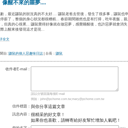
像醒不來的噩夢....
歉，最近鼴鼠的狀況真的不太好.... 鼴鼠老爸去世後，發生了很多事，鼴鼠也
職停薪了，整個的身心狀況都很糟糕... 春節期間雖然也是有打掃，吃年夜飯，親
訪，但真的心很累... 鼴鼠覺得好像就在做惡夢，感覺睡醒後，也許惡夢就會消失
際上醒來後發現這才是現...
..詳全文
聞台:
鼴鼠的個人惡趣味日誌
| 台長：
鼴鼠
收件者E-mail：
請以分號區隔每個E-mail
例如：john@pchome.com.tw;mary@pchome.com.tw
信件標題：
與你分享這篇文章
訊息內容：
很精采的好文章！
如果你也喜歡，請轉寄給好友幫忙增加人氣吧！
您的名字：