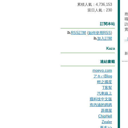
累積人氣：
4,736,153
當日人氣：
230
抱
訂閱本站
實
RSS訂閱
(
如何使用RSS
)
加入訂閱
.
Kaza
新
連結書籤
moeyo.com
アキバBlog
輕之國度
T客幫
汽車線上
癮科技中文版
有內涵的媽媽
原價屋
ChipHell
Zealer
更多
>>