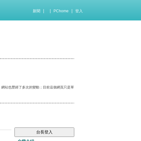
|
|
|
新聞
PChome
登入
化，網站也歷經了多次的變動；目前這個網頁只是單