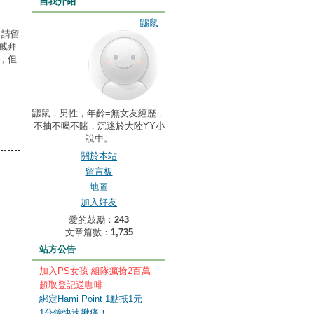
自我介紹
鼴鼠
申請留
戚拜
，但
鼴鼠，男性，年齡=無女友經歷，
不抽不喝不賭，沉迷於大陸YY小
說中。
關於本站
留言板
地圖
加入好友
愛的鼓勵：
243
文章篇數：
1,735
站方公告
加入PS女孩 組隊瘋搶2百萬
超取登記送咖啡
綁定Hami Point 1點抵1元
1分鐘快速揪痛！