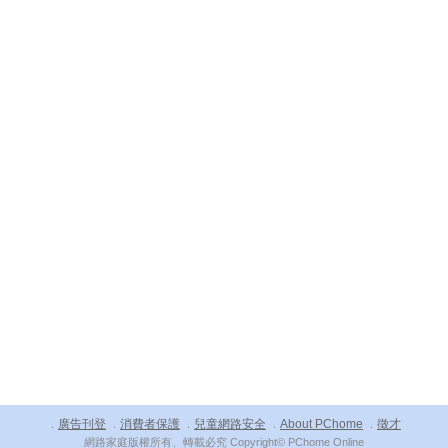
廣告刊登
消費者保護
兒童網路安全
About PChome
徵才
．
．
．
．
．
網路家庭版權所有、轉載必究 Copyright© PChome Online