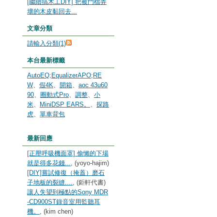
[繼續搞木工DIY] 把被門檔弄
壞的木皮黏回去...
文章分類
請輸入分類(1)
本台最新標籤
AutoEQ;EqualizerAPO;RE
W
、
假4K
、
開箱
、
aoc 43u60
90
、
圈動式Pro
、
調整
、
小
米
、
MiniDSP EARS。
、
探路
虎
、
單車背包
最新回應
[正壓呼吸機面罩] 偷懶的下場
就是得多花錢...
, (yoyo-hajim)
[DIY]嘗試修復（掩蓋）磨石
子地板的裂縫....
, (鉅軒代書)
讓人失望到極點的Sony MDR
-CD900ST錄音室用監聽耳
機。
, (kim chen)