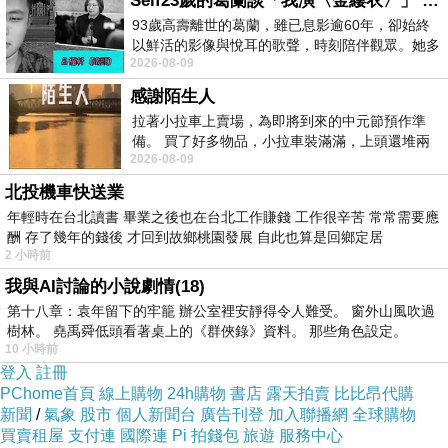
Self23歲的葛蘭談「我演〈金縷衣〉」 #戀上老電影 #粟子 #葛蘭
93歲高壽離世的葛蘭，雖已息影逾60年，卻始終
以鮮活的影像與悅耳的歌聲，時刻陪伴觀眾。她多
2026-08-09
才多藝、陽光開朗的形象，不僅保留在電影
感謝陌生人
拉著小拉車上賣場，為即將到來的中元節預作準
備。 買了好多物品，小拉車裝滿滿，上頭還堆兩
二呆
2026-08-09
紙箱。 雖辛苦了點，這點程度我一個人搬
2007-12-07 13:28:23
北投機車快送業
這想法很好 但是要在中正紀念堂建立之前提
年輕時在台北讀書 畢業之後也在台北工作賺錢 工作很辛苦 常常需要應
出
酬 存了幾年的錢後 才回到故鄉桃園發展 自此也算是回鄉定居
2 小時前
這牌樓太高了 作動畫看板不太合適
我與AI討論的小說劇情(18)
至於中正紀念堂嗎 不喜歡 可以挖掉 重建民主紀念館
第十八章：袁年留下的牢籠 辦公室裡安靜得令人難受。 窗外山風吹過
而目前的做法是有點像強盜的做法一樣 搶到就算我
樹林。 堯禹舜低頭看著桌上的《群俠錄》資料。 那些角色設定。
的
10 小時前
歷史不會原諒他的
登入
註冊
PChome首頁
線上購物
24h購物
書店
露天拍賣
比比昂代購
chunliz
新聞
/
氣象
股市
個人新聞台
廣告刊登
加入聯播網
全球購物
2007-12-07 12:01:22
買賣租屋
支付連
國際連
Pi 拍錢包
旅遊
服務中心