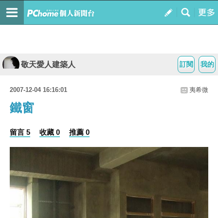
敬天愛人建築人
訂閱
我的
2007-12-04 16:16:01
夷希微
鐵窗
留言 5
收藏 0
推薦 0