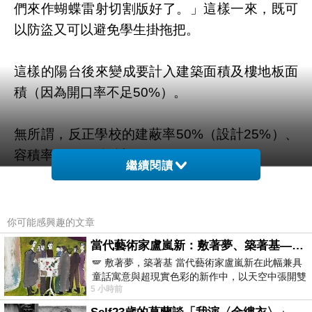
們來作蝴蝶雷射切割版好了。」這樣一來，既可
以防盜又可以避免學生掛拖把。
這樣的陽台後來變成要計入建築面積及樓地板面
積（因為開口率不足50%）。
無所謂，反正學校的建蔽率50%（設計25%）、
容積率250%（設計100%）
繼續閱讀
根本用不完。
你可能感興趣的文章
當代藝術家盧嵐新：敷著夢、築著基——讓筆觸成為存在過的證據，將相遇的溫度熔鑄成新的模樣
如意算盤
上一篇：
🪽 敷著夢，築著基 當代藝術家盧嵐新在此幅兼具
童話寓意與超現實色彩的新作中，以天空中張開雙
農村聚落重劃
下一篇：
5 小時前
翼的神聖形象與地面上聚集的人群對話，