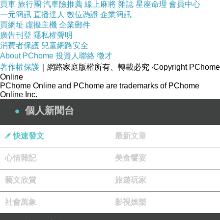
中正堂如果可以這樣搞的話....
買車
旅行團
汽車險推薦
線上麻將
雜誌
星座命理
會員中心
http://kyte.exblog.jp/7645399
一元簡訊
直播達人
數位憑證
企業簡訊
買網址
虛擬主機
企業郵件
二呆
廣告刊登
隱私權聲明
2007-12-06 04:15:40
消費者保護
兒童網路安全
About PChome
投資人聯絡
徵才
二呆看著這未來的學校
有著兩片鋼板雷射切割的蝴蝶圖樣
著作權保護
｜網路家庭版權所有、轉載必究
‧Copyright PChome
Online
PChome Online and PChome are trademarks of PChome
二呆看著TV上報導中正紀念堂
Online Inc.
要去拆大中至正的字樣
個人新聞台
人們要對未來的人如何解釋呢?
是不是說
快速發文
最新文章
自己沒有定向
心情雜記
美食饗宴
是不是說
自己沒有定論
藝文欣賞
旅遊玩家
版主回應
好像是這樣沒錯。
社會萬象
影視娛樂