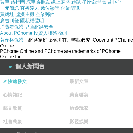
買車
旅行團
汽車險推薦
線上麻將
雜誌
星座命理
會員中心
蠍子。
一元簡訊
直播達人
數位憑證
企業簡訊
買網址
虛擬主機
企業郵件
廣告刊登
隱私權聲明
他看著自己腫起來的手，看看水裏掙扎的蠍子毫
消費者保護
兒童網路安全
About PChome
投資人聯絡
徵才
不猶豫地再次向牠伸出手去。
著作權保護
｜網路家庭版權所有、轉載必究
‧Copyright PChome
Online
PChome Online and PChome are trademarks of PChome
Online Inc.
這時，漁夫把一個乾枯的樹枝遞到他手上。禪者
個人新聞台
用這根樹枝撈起蠍子，放到岸邊。
快速發文
最新文章
漁夫笑著說：「慈悲是對的，既要慈悲蠍子，也
心情雜記
美食饗宴
要慈悲自己。所以，慈悲要有慈悲的手段。」
藝文欣賞
旅遊玩家
社會萬象
影視娛樂
保護好自己，才有資格善待別人。