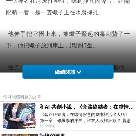
一個禪者在河邊打坐時，聽到掙扎的聲音。睜開
眼睛一看，是一隻蠍子正在水裏掙扎。
他伸手把它撈上來，被蠍子豎起的毒刺蟄了一
下，他把蠍子放到岸上，繼續打坐。
過了一會兒，他又聽到掙扎的聲音，睜開眼睛一
繼續閱讀
看，蠍子又掉到水裏了。
你可能感興趣的文章
他又把牠救上來，當然又被蟄了一下。他繼續打
和AI 共創小說，《套路終結者：在虛情假意的劇本裡活出人格》
坐。
《套路終結者：在虛情假意的劇本裡活出人格》
第一章：修羅場的序曲，誰在人設裡狂歡？ 麗思
15 小時前
卡爾頓酒店的總統套房內，燈光昏
過了一會兒，他又有了相同的不幸遭遇。