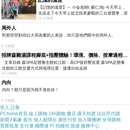
記憶的溫度
【記憶的溫度】～ 小金老師( 嚴仁鴻) 今天早上，
先送走了今天早上從北投來參觀的三台遊覽車，原
旁邊的漁夫說：「你真蠢，難道不知道蠍子會蟄
20 小時前
以為展場已經差不多要安靜下來，卻發
局外人
人嗎？」
對那些苦勸你以大局為重的人來說，你只是他們眼中的局外人。
6 小時前
禪者：「知道，被它蟄三次了。」
招牌森雞湯課程腳底+指壓體驗！環境、價格、按摩過程全紀錄，森SPA足體養生館松江館最新價格表
文章目錄 森SPA足體養生館松江館：高CP值舒壓首選 森SPA足體養
生館松江館交通方式與地理位置：捷運出站走路
漁夫：「那你為什麽還要救牠？」
18 小時前
内向
内向？那只是因为我不喜欢你！
禪者：「蟄人是它的本性，慈悲是我的本性。我
5 小時前
的本性不會因為它的本性而改變。」
登入
註冊
PChome首頁
線上購物
24h購物
書店
露天拍賣
比比昂代購
新聞
/
氣象
股市
個人新聞台
廣告刊登
加入聯播網
全球購物
這時，他又聽到掙扎的聲音。一看，還是那只隻
買賣租屋
支付連
國際連
Pi 拍錢包
旅遊
服務中心