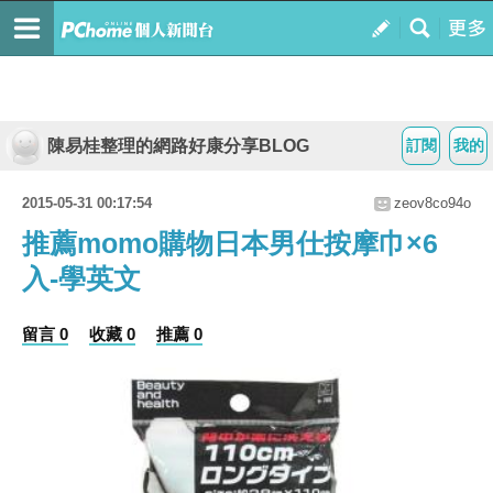
陳易桂整理的網路好康分享BLOG
訂閱
我的
2015-05-31 00:17:54
zeov8co94o
推薦momo購物日本男仕按摩巾×6
入-學英文
留言 0
收藏 0
推薦 0