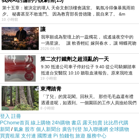
我與AI討論的小說劇情(15)
第十五章：被決定的壞人 天命文創頂樓會議室。 氣氛冷得像暴風雨前
夕。 秘書甚至不敢進門。 因為教育部長曾德隆，親自來了。 &m
最後選擇在這購買日本男仕按摩巾×6入 的原因,
10 小時前
是因為比較有保障,也不會遇到詐騙集團,所以才
讓
選擇在這購入
我寧願成為聖壇上的一蕊燭花， 或遙遠夜空中的
一滴星淚。 讓 軟香輕紅 嫁與春水， 讓 蝴蝶死吻
2026-08-05
夏日最後一瓣玫瑰， 讓
更多資料、資訊參考分享↓↓↓
第二次打鐵劑之超混亂的一天
9:30 抵達公司車子停好位子 9:40 從公司騎腳踏車
抵達台安醫院 10:10 聽取血液報告。原來我吃進
19 小時前
去的 B12 彌可保並非沒有吸收而是超
東灣踏青
「了兒」的賞花閣。回秋天。 那些毛毛蟲還有禮
遇通道呢，如遇到。一個園區的工作人員撿給我們
8 小時前
細賞。
登入
註冊
PChome首頁
線上購物
24h購物
書店
露天拍賣
比比昂代購
新聞
/
氣象
股市
個人新聞台
廣告刊登
加入聯播網
全球購物
買賣租屋
支付連
國際連
Pi 拍錢包
旅遊
服務中心