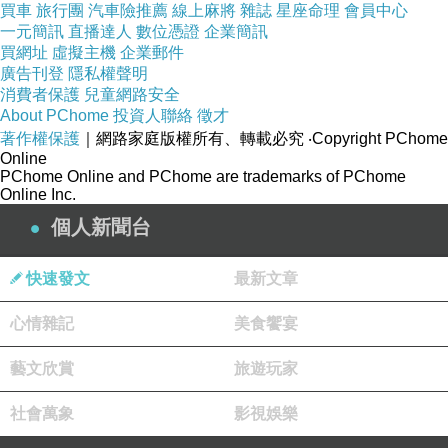
買車
旅行團
汽車險推薦
線上麻將
雜誌
星座命理
會員中心
一元簡訊
直播達人
數位憑證
企業簡訊
買網址
虛擬主機
企業郵件
廣告刊登
隱私權聲明
消費者保護
兒童網路安全
About PChome
投資人聯絡
徵才
著作權保護
｜網路家庭版權所有、轉載必究
‧Copyright PChome
Online
PChome Online and PChome are trademarks of PChome
Online Inc.
個人新聞台
快速發文
最新文章
商品網址
:
心情雜記
美食饗宴
藝文欣賞
旅遊玩家
社會萬象
影視娛樂