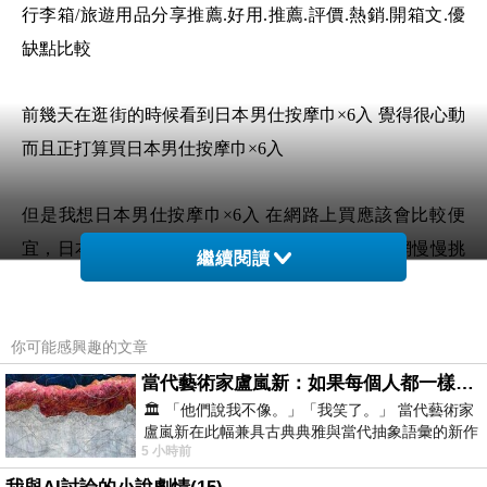
行李箱/旅遊用品分享推薦.好用.推薦.評價.熱銷.開箱文.優
缺點比較
前幾天在逛街的時候看到日本男仕按摩巾×6入 覺得很心動
而且正打算買日本男仕按摩巾×6入
但是我想日本男仕按摩巾×6入 在網路上買應該會比較便
宜，日本男仕按摩巾×6入而且24小時都能買，上網慢慢挑
繼續閱讀
選，不用等店家開門也不用看店員臉色
想要購買日本男仕按摩巾×6入已經想很多天了!也
你可能感興趣的文章
求助谷哥大神 發現日本男仕按摩巾×6入的評價真
當代藝術家盧嵐新：如果每個人都一樣，這世界該有多無聊？
的不錯想想哪裡買最便宜.心得文.試用文.分享文
🏛️ 「他們說我不像。」「我笑了。」 當代藝術家
盧嵐新在此幅兼具古典典雅與當代抽象語彙的新作
行李箱/旅遊用品分享推薦.好用.推薦.評價.熱銷.
5 小時前
中，以沈靜的藍色空間為背景，描繪了
開箱文.優缺點比較