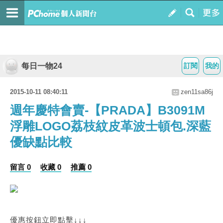
每日一物24
訂閱
我的
2015-10-11 08:40:11
zen11sa86j
週年慶特會賣-【PRADA】B3091M
浮雕LOGO荔枝紋皮革波士頓包.深藍
優缺點比較
留言 0
收藏 0
推薦 0
優惠按鈕立即點擊↓↓↓