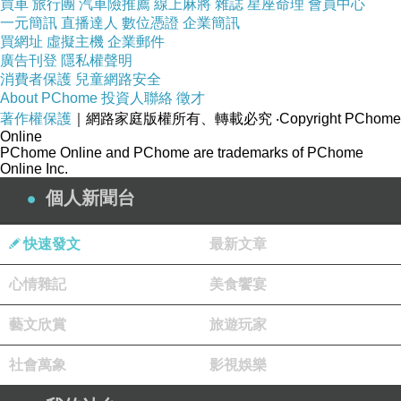
買車
旅行團
汽車險推薦
線上麻將
雜誌
星座命理
會員中心
商品訊息簡述
:
一元簡訊
直播達人
數位憑證
企業簡訊
買網址
⊕頂級柔軟皮革製成
虛擬主機
企業郵件
廣告刊登
隱私權聲明
⊕獨特加上俐落簡約的造型
消費者保護
兒童網路安全
⊕釋放出都會女仕優雅風格
About PChome
投資人聯絡
徵才
著作權保護
｜網路家庭版權所有、轉載必究
‧Copyright PChome
Online
PChome Online and PChome are trademarks of PChome
Online Inc.
個人新聞台
好用
優惠按鈕立即點擊↓↓↓
快速發文
最新文章
心情雜記
美食饗宴
藝文欣賞
旅遊玩家
【PRADA】B3091M 浮雕LOGO荔枝紋皮革波士頓包.深
社會萬象
影視娛樂
藍評鑑,【PRADA】B3091M 浮雕LOGO荔枝紋皮革波士