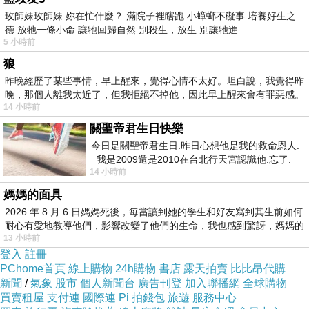
玫師妹玫師妹 妳在忙什麼？ 滿院子裡瞎跑 小蟑螂不礙事 培養好生之
德 放牠一條小命 讓牠回歸自然 別殺生，放生 別讓牠進
5 小時前
狼
昨晚經歷了某些事情，早上醒來，覺得心情不太好。坦白說，我覺得昨
晚，那個人離我太近了，但我拒絕不掉他，因此早上醒來會有罪惡感。
14 小時前
關聖帝君生日快樂
今日是關聖帝君生日.昨日心想他是我的救命恩人.
我是2009還是2010在台北行天宮認識他.忘了.
14 小時前
一個奇摩交友的網友學
-主商品規格說明(含配件)-商品品牌：PRADA 實
媽媽的面具
品拍攝 主要顏色：深藍 主要材質：荔枝紋皮革
2026 年 8 月 6 日媽媽死後，每當讀到她的學生和好友寫到其生前如何
商品尺寸：30cm×20cm×15cm 商品功能：肩背
耐心有愛地教導他們，影響改變了他們的生命，我也感到驚訝，媽媽的
或手提/拉鍊開口 商品包裝：原廠防塵套、保固
13 小時前
登入
註冊
卡、品控卡-成分-*-保存期限--產地-*
PChome首頁
線上購物
24h購物
書店
露天拍賣
比比昂代購
新聞
/
氣象
股市
個人新聞台
廣告刊登
加入聯播網
全球購物
買賣租屋
支付連
國際連
Pi 拍錢包
旅遊
服務中心