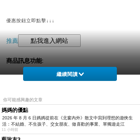
優惠按鈕立即點擊↓↓↓
推薦
商品訊息功能
:
繼續閱讀
商品訊息描述
:
試用文
prada專櫃新款，經典波士頓再改版，低調奢華
精緻的浮雕logo，細緻柔軟的質感皮革，釋放出
你可能感興趣的文章
都會女仕優雅的時尚風格，展現自信魅力另附附
媽媽的優點
皮革掛附可拆式皮革掛飾(可當鑰匙圖)，亮眼時
2026 年 8 月 6 日媽媽從前在《北窗內外》散文中寫到理想的遊俠生
活：不結婚、不生孩子、交女朋友、做喜歡的事業、單獨遊走江
尚有型.
11 小時前
湖⋯⋯，
藍玫友3