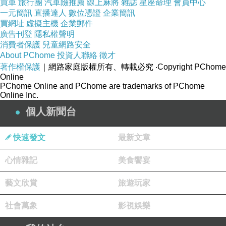
買車
旅行團
汽車險推薦
線上麻將
雜誌
星座命理
會員中心
商品訊息簡述
:
一元簡訊
直播達人
數位憑證
企業簡訊
⊕都會風情.自我主義
買網址
虛擬主機
企業郵件
廣告刊登
隱私權聲明
⊕摩登經典.都會優雅
消費者保護
兒童網路安全
分享文
About PChome
投資人聯絡
徵才
著作權保護
｜網路家庭版權所有、轉載必究
‧Copyright PChome
⊕國際名品.時尚必備
Online
PChome Online and PChome are trademarks of PChome
Online Inc.
個人新聞台
快速發文
最新文章
優惠按鈕立即點擊↓↓↓
心情雜記
美食饗宴
優缺點比較
藝文欣賞
旅遊玩家
社會萬象
影視娛樂
agnes b.- 星星水鑽造型戒指(銀/1號)評鑑,agnes b.- 星星水