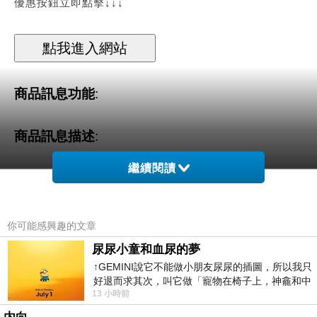
優惠按鈕立即點擊↓↓↓
商品訊息功能
:
商品訊息描述
:
繼續閱讀
agnes b 品牌故事
你可能感興趣的文章
尿尿小童和血尿的夢
不同於一般絢麗明豔的法國時尚，agnes b.獨樹
↑GEMINI說它不能做小朋友尿尿的插圖，所以我只
好退而求其次，叫它做「寵物在椅子上，神龕和中
一格的隨性剪裁搭配天然材質的簡約風格更讓人
13 小時前
年人臉孔」的畫了。 六月底
著迷，自成一格的agnes b.少了華麗炫爛的舞台