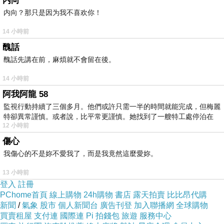
内向
背景，有的只是低調自在的詮釋方式，源源不斷
内向？那只是因为我不喜欢你！
的熱忱將藝文與服裝緊密結合，也為這個法國品
14 小時前
牌注入一股人文藝術氣息。
醜話
醜話先講在前，麻煩就不會留在後。
評價
14 小時前
阿我阿龍 58
監視行動持續了三個多月。他們或許只需一半的時間就能完成，但梅麗
特卻異常謹慎。或者說，比平常更謹慎。她找到了一艘特工處停泊在
12 小時前
?
傷心
我傷心的不是妳不愛我了，而是我竟然這麼愛妳。
商品尺寸:內戒圍5.4x最大直徑1.6cm / 厚0.1 cm
鑽--高0.5x寬0.7cm
13 小時前
登入
註冊
商品材質:銅銀混合
PChome首頁
線上購物
24h購物
書店
露天拍賣
比比昂代購
新聞
/
氣象
股市
個人新聞台
廣告刊登
加入聯播網
全球購物
買賣租屋
支付連
國際連
Pi 拍錢包
旅遊
服務中心