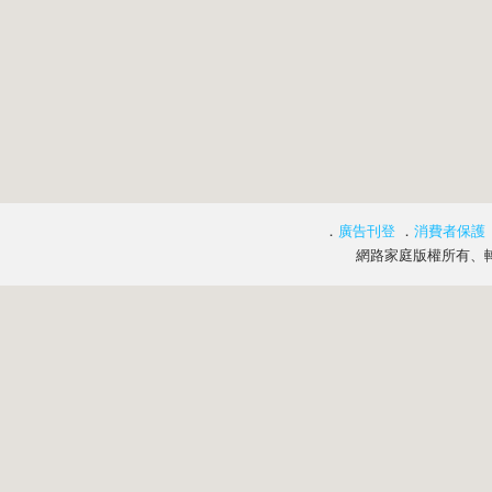
．
廣告刊登
．
消費者保護
網路家庭版權所有、轉載必究 