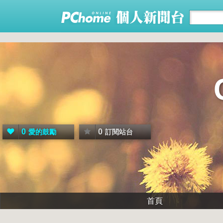
0
0
愛的鼓勵
訂閱站台
首頁