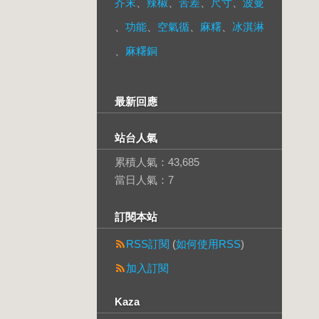
芥末
、
辣椒
、
苦差
、
尺寸
、
波曼
、
功能
、
空氣循
、
麻糬
、
冰淇淋
、
麻糬銅
最新回應
站台人氣
累積人氣：
43,685
當日人氣：
7
訂閱本站
RSS訂閱
(
如何使用RSS
)
加入訂閱
Kaza