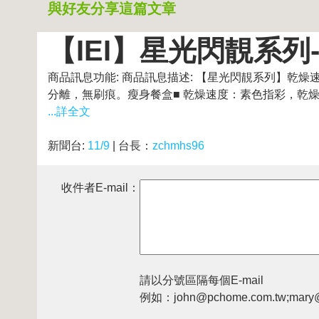
與好友分享這篇文章
【IEI】星光閃靚系列
商品訊息功能: 商品訊息描述: 【星光閃靚系列】乾
分離，無刷痕。瘦身餐盒■ 乾燥速度：素色指彩，乾燥速
...詳全文
新聞台:
11/9
| 台長：
zchmhs96
收件者E-mail：
請以分號區隔每個E-mail
例如：john@pchome.com.tw;mary@