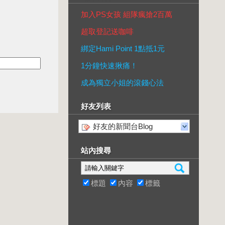
加入PS女孩 組隊瘋搶2百萬
超取登記送咖啡
綁定Hami Point 1點抵1元
1分鐘快速揪痛！
成為獨立小姐的滾錢心法
好友列表
好友的新聞台Blog
站內搜尋
標題
內容
標籤