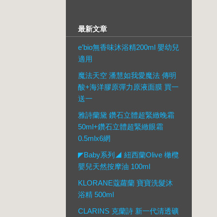
最新文章
e’bio無香味沐浴精200ml 嬰幼兒
適用
魔法天空 潘慧如我愛魔法 傳明
酸+海洋膠原彈力原液面膜 買一
送一
雅詩蘭黛 鑽石立體超緊緻晚霜
50ml+鑽石立體超緊緻眼霜
0.5mlx6網
◤Baby系列◢ 紐西蘭Olive 橄欖
嬰兒天然按摩油 100ml
KLORANE蔻蘿蘭 寶寶洗髮沐
浴精 500ml
CLARINS 克蘭詩 新一代清透礦