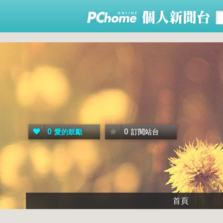
0
0
愛的鼓勵
訂閱站台
首頁