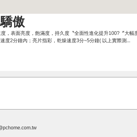
-驕傲
燥速度，表面亮度，飽滿度，持久度〝全面性進化提升100?〞大幅
度2分鐘內；亮片指彩，乾燥速度3分~5分鐘( 以上實際測...
pchome.com.tw