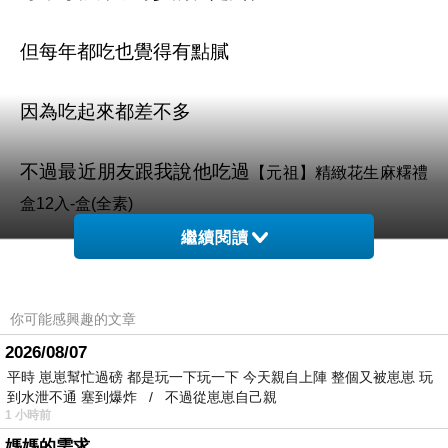
但每年都吃也覺得有點膩
因為吃起來都差不多
不過最近朋友跟我說他吃過
【元祖】精緻花生麻糬禮
盒12入-盒(全素)
繼續閱讀
覺得很不錯，CP值很高，味道也很特別
你可能感興趣的文章
所以我決定今年買
【元祖】精緻花生麻糬禮盒12入-盒
2026/08/07
來吃吃看
(全素)
平時 崽崽幫忙過磅 都是玩一下玩一下 今天親自上陣 整個又被崽崽 玩
到水泄不通 塞到爆炸 / 不過從崽崽自己親
看看圖片，你是不是也很想吃呢
1 小時前
媽媽的需求