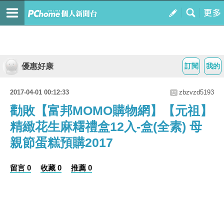
優惠好康
訂閱
我的
2017-04-01 00:12:33
zbzvzd5193
勸敗【富邦MOMO購物網】【元祖】
精緻花生麻糬禮盒12入-盒(全素) 母
親節蛋糕預購2017
留言 0
收藏 0
推薦 0