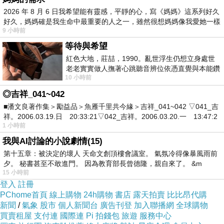
2026 年 8 月 6 日我希望能有靈感，平靜的心，寫《媽媽》這系列好久
好久，媽媽確是我生命中最重要的人之一，雖然很想媽媽像我愛她一樣
9 小時前
等待與希望
紅色大地，莊喆，1990。亂世浮生仍想立身處世
老老實實做人撫著心跳聽音辨位依憑直覺與本能鑽
10 小時前
向裂隙的亮處探索另一個心聲另一個共鳴的
◎吉祥_041~042
■潘文良著作集＞勵益品＞魚雁千里共今緣＞吉祥_041~042 ▽041_吉
祥。2006.03.19.日 20:33:21▽042_吉祥。2006.03.20.一 13:47:2
1 小時前
我與AI討論的小說劇情(15)
第十五章：被決定的壞人 天命文創頂樓會議室。 氣氛冷得像暴風雨前
夕。 秘書甚至不敢進門。 因為教育部長曾德隆，親自來了。 &m
15 小時前
登入
註冊
PChome首頁
線上購物
24h購物
書店
露天拍賣
比比昂代購
新聞
/
氣象
股市
個人新聞台
廣告刊登
加入聯播網
全球購物
買賣租屋
支付連
國際連
Pi 拍錢包
旅遊
服務中心