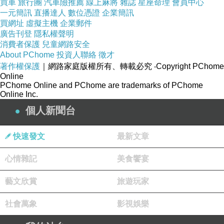
買車
旅行團
汽車險推薦
線上麻將
雜誌
星座命理
會員中心
一元簡訊
直播達人
數位憑證
企業簡訊
【元祖】精緻花生麻糬禮盒12入-盒(全素)
買網址
虛擬主機
企業郵件
廣告刊登
隱私權聲明
商品網址:
消費者保護
兒童網路安全
About PChome
投資人聯絡
徵才
著作權保護
｜網路家庭版權所有、轉載必究
‧Copyright PChome
Online
PChome Online and PChome are trademarks of PChome
Online Inc.
商品簡述
:
個人新聞台
快速發文
最新文章
心情雜記
美食饗宴
品牌名稱
元祖雪餅
藝文欣賞
旅遊玩家
中式糕餅種類
麻糬
糕餅口味
甜
社會萬象
影視娛樂
糕餅規格
禮盒包裝