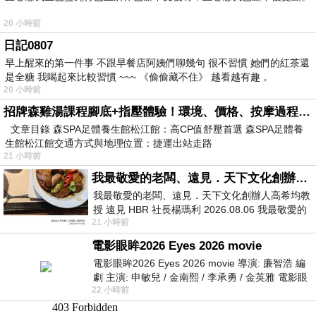
20 小時前
日記0807
早上醒來的第一件事 不跟早餐店阿姨們聊幾句 很不習慣 她們的紅茶還
是全糖 我喝起來比較習慣 ~~~ 《偷偷藏不住》 越看越有趣，
20 小時前
招牌森雞湯課程腳底+指壓體驗！環境、價格、按摩過程全紀錄，森SPA足體養生館松江館最新價格表
文章目錄 森SPA足體養生館松江館：高CP值舒壓首選 森SPA足體養
生館松江館交通方式與地理位置：捷運出站走路
21 小時前
我最敬愛的老闆、遠見．天下文化創辦人高希均教授
我最敬愛的老闆、遠見．天下文化創辦人高希均教
授 遠見 HBR 社長楊瑪利 2026.08.06 我最敬愛的
21 小時前
老闆、遠見．天下文化創辦人高希均教
電影眼眸2026 Eyes 2026 movie
電影眼眸2026 Eyes 2026 movie 導演: 廉智浩 編
劇 主演: 申敏兒 / 金南熙 / 李承勇 / 金英雅 電影眼
22 小時前
眸2026描述攝影師徐珍因遺