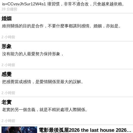
is=CCvsvJhSur12W4s1 壞習慣，非常不適合改，只會越來越依賴。
39 分鐘前
我害怕的
婚姻
維持關係的目的是合作，不要什麼事都講到感情。婚姻，亦如是。
2 小時前
形象
沒有能力的人最愛努力保持形象，
2 小時前
感覺
把感覺當成感情，是愛情關係里最大的誤解。
2 小時前
老實
老實的另一個含義，就是不精於處理人際關係。
2 小時前
電影最後孤屋2026 the last house 2026 movie