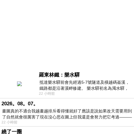
羅東林鐵：樂水驛
抵達樂水驛前會先經過5-7號隧道及橫越碼崙溪，
鐵路都是沿著溪畔修建。 樂水驛初名為濁水驛，
22 小時前
但因與臺鐵集集線車站同名，於1953
2026。08。07。
畫圖真的不適合我越畫越排斥看得懂就好了應該是說如果改天需要用到
了自然就會很厲害了現在沒心思在圖上但我還是會努力把它考過———
22 小時前
繞了一圈