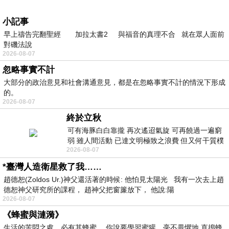
小記事
早上禱告完翻聖經 加拉太書2 與福音的真理不合 就在眾人面前
對磯法說
2026-08-07
忽略事實不計
大部分的政治意見和社會溝通意見，都是在忽略事實不計的情況下形成
的。
2026-08-07
終於立秋
可有海豚白白靠攏 再次遙迢氣旋 可再饒過一遍窮
弱 雖人間活動 已達文明極致之浪費 但又何干質樸
2026-08-07
者 只能白白陪葬
*臺灣人造衛星救了我……
趙德恕(Zoldos Ur.)神父還活著的時候: 他怕見太陽光 我有一次去上趙
德恕神父研究所的課程， 趙神父把窗簾放下， 他說:陽
2026-08-07
《蜂蜜與漣漪》
生活的苦悶之處，必有其蜂蜜。 你說要學習蜜獾，毫不畏懼地 直搗蜂