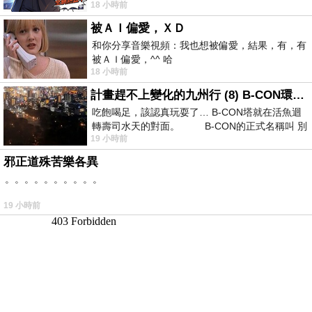
18 小時前
卡爾頓酒店的總統套房內，燈光昏
被ＡＩ偏愛，ＸＤ
和你分享音樂視頻：我也想被偏愛，結果，有，有
被ＡＩ偏愛，^^ 哈
18 小時前
計畫趕不上變化的九州行 (8) B-CON環球塔
吃飽喝足，該認真玩耍了… B-CON塔就在活魚迴
轉壽司水天的對面。 B-CON的正式名稱叫 別
19 小時前
邪正道殊苦樂各異
。。。。。。。。。。
19 小時前