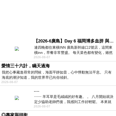
【2026-6廣島】Day 6 福岡博多血拼 與機場接送少年司機深夜對談
連四晚都住東橫INN 廣島新幹線口2號店，這間東
橫inn，早餐非常豐盛。 每天菜色都有變化，雖然
2026-08-07
看到工作人員拿出料理包加熱，但
愛情三十六計，瞞天過海
我把心事藏進尋常的問候，海面平靜如昔，心中悸動無法平息。 只有
海底的潮汐知道，我的世界早已向你傾斜。
2026-08-07
….
⋯⋯ 羊耳草是毛絨絨的好有趣。 。 八月開始就決
定少協助老師們後，我感到工作好輕鬆。 本來就
2026-08-07
不是我的工作啊。 真
◎專家與頭銜