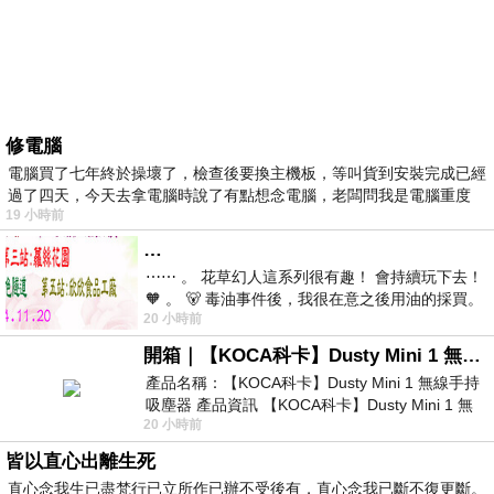
修電腦
電腦買了七年終於操壞了，檢查後要換主機板，等叫貨到安裝完成已經
過了四天，今天去拿電腦時說了有點想念電腦，老闆問我是電腦重度
19 小時前
…
⋯⋯ 。 花草幻人這系列很有趣！ 會持續玩下去！
🧡 。 🐻 毒油事件後，我很在意之後用油的採買。
20 小時前
前天購買了我之前就很愛
開箱｜【KOCA科卡】Dusty Mini 1 無線手持吸塵器
產品名稱：【KOCA科卡】Dusty Mini 1 無線手持
吸塵器 產品資訊 【KOCA科卡】Dusty Mini 1 無
20 小時前
線手持吸塵器評語： 能吸、能吹兼具兩
皆以直心出離生死
直心念我生已盡梵行已立所作已辦不受後有，直心念我已斷不復更斷。