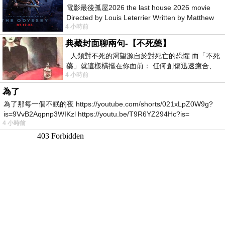
電影最後孤屋2026 the last house 2026 movie
Directed by Louis Leterrier Written by Matthew
4 小時前
Robinson Starring Greta Lee Wa
典藏封面聊兩句-【不死藥】
人類對不死的渴望源自於對死亡的恐懼 而「不死
藥」就這樣橫擺在你面前： 任何創傷迅速癒合、
4 小時前
停止衰老、痛覺消失…堪
為了
為了那每一個不眠的夜 https://youtube.com/shorts/021xLpZ0W9g?
is=9VvB2Aqpnp3WIKzl https://youtu.be/T9R6YZ294Hc?is=
4 小時前