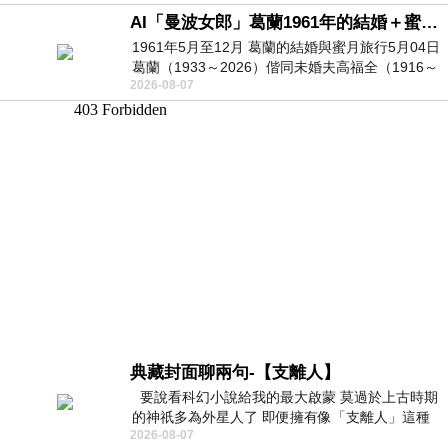
AI「曼波女郎」葛蘭1961年的結婚＋蜜月旅行 #戀上老電影 #葛蘭 #粟子
1961年5月至12月 葛蘭的結婚與蜜月旅行5月04日
葛蘭（1933～2026）偕同未婚夫高福全（1916～
2026-08-07
2004）乘郵輪赴倫敦6月15日於英國倫敦St.S
典藏封面聊兩句-【支離人】
要說看科幻小說給我的最大啟蒙 莫過於上古時期
的神祇多為外星人了 即便擁有像「支離人」這種
2026-08-07
驚世駭俗的神通法門 也未必讀