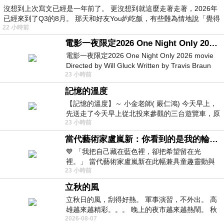
沒想到上次寫文已經是一年前了。 更沒想到就這麼走著走著，2026年
已經來到了Q3的8月。 那天和好友You約吃飯，有些難為情地說「覺得
22 小時前
電影一夜限定2026 One Night Only 2026 movie
電影一夜限定2026 One Night Only 2026 movie
Directed by Will Gluck Written by Travis Braun
23 小時前
Starring Monica Barbaro
記憶的溫度
【記憶的溫度】～ 小金老師( 嚴仁鴻) 今天早上，
先送走了今天早上從北投來參觀的三台遊覽車，原
23 小時前
以為展場已經差不多要安靜下來，卻發
當代藝術家盧嵐新：你看到的是我的輪廓，還是你的故事？——藏在藍色裡的希望與光
💙 「我把自己藏在藍色裡，卻把希望留在光
裡。」 當代藝術家盧嵐新在此幅兼具童趣靈動與
23 小時前
抽象韻味的新作中，用湛藍的羽翼般色塊包覆著
立秋的風
立秋日的風，刮得好熱。 軍事演習，不外出。 高
雄越來越精彩。。。 晚上的夜市越來越熱鬧。 秋
2026-08-07
天的風刮得很熱 夜遊消暑熱。。。