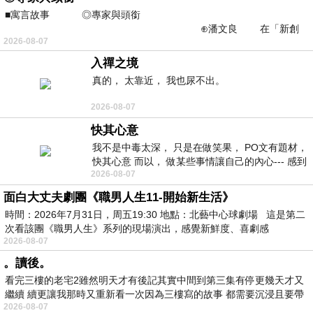
■寓言故事 ◎專家與頭銜
⊕潘文良 在「新創
2026-08-07
之谷」裡——
入禪之境
真的， 太靠近， 我也尿不出。
2026-08-07
快其心意
我不是中毒太深， 只是在做笑果， PO文有題材，
快其心意 而以， 做某些事情讓自己的內心--- 感到
2026-08-07
愉快。
面白大丈夫劇團《職男人生11-開始新生活》
時間：2026年7月31日，周五19:30 地點：北藝中心球劇場 這是第二
次看該團《職男人生》系列的現場演出，感覺新鮮度、喜劇感
2026-08-07
。讀後。
看完三樓的老宅2雖然明天才有後記其實中間到第三集有停更幾天才又
繼續 續更讓我那時又重新看一次因為三樓寫的故事 都需要沉浸且要帶
2026-08-07
有