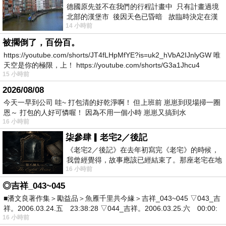
德國原先並不在我們的行程計畫中 只有計畫過境
北部的漢堡市 後因天色已昏暗 故臨時決定在漢
14 小時前
堡市吃晚餐和過夜
被擱倒了，百份百。
https://youtube.com/shorts/JT4fLHpMfYE?is=uk2_hVbA2IJnlyGW 唯
天空是你的極限，上！ https://youtube.com/shorts/G3a1Jhcu4
15 小時前
2026/08/08
今天一早到公司 哇~ 打包清的好乾淨啊！ 但上班前 崽崽到現場掃一圈
恩～ 打包的人好可憐喔！ 因為不用一個小時 崽崽又搞到水
16 小時前
柒參肆▎老宅2／後記
《老宅2／後記》在去年初寫完《老宅》的時候，
我曾經覺得，故事應該已經結束了。那座老宅在地
16 小時前
震中倒塌，七個人終於離開那片黑暗，
◎吉祥_043~045
■潘文良著作集＞勵益品＞魚雁千里共今緣＞吉祥_043~045 ▽043_吉
祥。2006.03.24.五 23:38:28 ▽044_吉祥。2006.03.25.六 00:00:
16 小時前