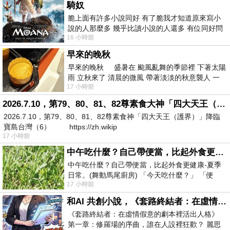
騎奴
脆上面有許多小說同好 有了脆我才知道原來寫小
說的人那麼多 幾乎比讀小說的人還多 有位同好問
16 小時前
了一個問題 她說為什麼高中文學獎的
早來的晚秋
早來的晚秋 盛暑在 颱風亂舞的季節裡 下著太陽
雨 立秋來了 清晨的微風 帶著淡淡的秋意襲人 一
17 小時前
下子 又被赤
2026.7.10，第79、80、81、82尊素食大神「四大天王（護界）」降臨寶島台灣（6）
2026.7.10，第79、80、81、82尊素食神「四大天王（護界）」降臨
寶島台灣（6） https://zh.wikip
17 小時前
中午吃什麼？自己帶便當，比起外食更健康-夏季日常。(舞動馬尾廚房)
中午吃什麼？自己帶便當，比起外食更健康-夏季
日常。(舞動馬尾廚房) 「今天吃什麼？」 「便
17 小時前
當？麵？還是炒飯？」 每天都在選擇
和AI 共創小說，《套路終結者：在虛情假意的劇本裡活出人格》
《套路終結者：在虛情假意的劇本裡活出人格》
第一章：修羅場的序曲，誰在人設裡狂歡？ 麗思