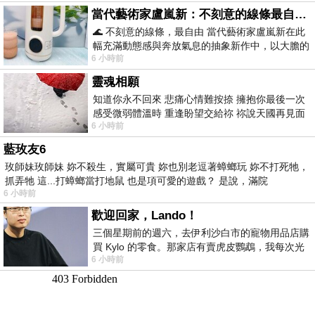
當代藝術家盧嵐新：不刻意的線條最自由，讓色彩流動、筆觸自己說話
🌊 不刻意的線條，最自由 當代藝術家盧嵐新在此
幅充滿動態感與奔放氣息的抽象新作中，以大膽的
6 小時前
藍色顏料在白色畫布上揮灑、壓印與流淌
靈魂相願
知道你永不回來 悲痛心情難按捺 擁抱你最後一次
感受微弱體溫時 重逢盼望交給祢 祢說天國再見面
6 小時前
此刻忍淚說別離 他日靈魂再
藍玫友6
玫師妹玫師妹 妳不殺生，實屬可貴 妳也別老逗著蟑螂玩 妳不打死牠，
抓弄牠 這...打蟑螂當打地鼠 也是項可愛的遊戲？ 是說，滿院
6 小時前
歡迎回家，Lando！
三個星期前的週六，去伊利沙白市的寵物用品店購
買 Kylo 的零食。那家店有賣虎皮鸚鵡，我每次光
6 小時前
顧都會去看一下。他們偶爾會引進 C