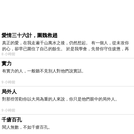
愛情三十六計，圍魏救趙
真正的愛，在我走遍千山萬水之後，仍然想起。 有一個人，從未攻你
的心，卻早已圍住了自己的餘生。 於是我學會，先替你守住疲憊，再
8 小時前
實力
有實力的人，一般聽不見別人對他們說實話。
9 小時前
局外人
對那些苦勸你以大局為重的人來說，你只是他們眼中的局外人。
9 小時前
千瘡百孔
閱人無數，不如千瘡百孔。