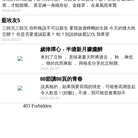
窩，才能親嚐。 甚至練一身鐵布衫、金鐘罩， 在暴風雨來襲
2026-08-07
藍玫友5
三師兄三師兄 你昨晚說不可以殺生 要我放過蟑螂給生路 今天的燉大肉
怎辦？ 你是否要虔誠茹素？ 蛤？別說師妹愛記仇 我希望
2026-08-07
歲律禪心 - 半塘新月朦朧醉
來到了立秋 ， 意味著夏天即將過去 ， 秋 ，揪也
， 物於此而揪歛 ， 與格友分享此立秋聯。
2026-08-07
88節讀88頁的青春
說真格的，如果我要寫我的情史，可能會高潮迭起
令人歎息！(好酸)，不過，我可能也會萬劫不
2026-08-07
復...，每天跪鍵盤還是被判了花心的罪