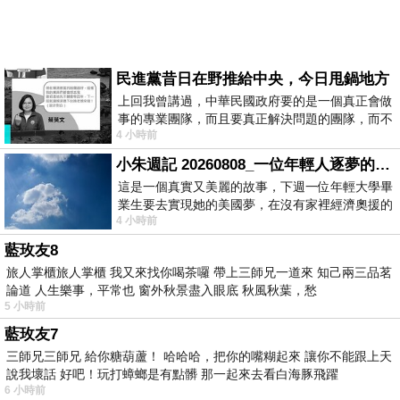
民進黨昔日在野推給中央，今日甩鍋地方
上回我曾講過，中華民國政府要的是一個真正會做
事的專業團隊，而且要真正解決問題的團隊，而不
4 小時前
是只會到處甩鍋的雙標團隊，最近民進黨
小朱週記 20260808_一位年輕人逐夢的真實故事
這是一個真實又美麗的故事，下週一位年輕大學畢
業生要去實現她的美國夢，在沒有家裡經濟奧援的
4 小時前
情況下，靠著自我努力工作累積出國基
藍玫友8
旅人掌櫃旅人掌櫃 我又來找你喝茶囉 帶上三師兄一道來 知己兩三品茗
論道 人生樂事，平常也 窗外秋景盡入眼底 秋風秋葉，愁
5 小時前
藍玫友7
三師兄三師兄 給你糖葫蘆！ 哈哈哈，把你的嘴糊起來 讓你不能跟上天
說我壞話 好吧！玩打蟑螂是有點髒 那一起來去看白海豚飛躍
6 小時前