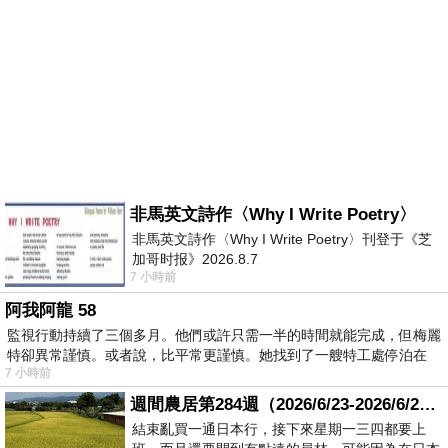
非馬英文詩作〈Why I Write Poetry〉
非馬英文詩作〈Why I Write Poetry〉刊登于《芝
加哥时报》2026.8.7
7 小時前
阿我阿龍 58
監視行動持續了三個多月。他們或許只需一半的時間就能完成，但梅麗
特卻異常謹慎。或者說，比平常更謹慎。她找到了一艘特工處停泊在
7 小時前
週間農居第284週（2026/6/23-2026/6/24) 夏至 金黃稻浪洋溢豐收喜悅
結束亂買一通日本行，接下來星期一三四都要上