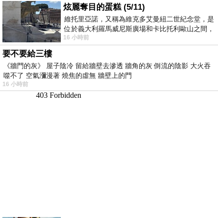
炫麗奪目的蛋糕 (5/11)
維托里亞諾，又稱為維克多艾曼紐二世紀念堂，是
位於義大利羅馬威尼斯廣場和卡比托利歐山之間，
16 小時前
用以紀念統一義大利統一後的的第一位國
要不要給三樓
《牆門的灰》 屋子陰冷 留給牆壁去滲透 牆角的灰 倒流的陰影 大火吞
噬不了 空氣瀰漫著 燒焦的虛無 牆壁上的門
16 小時前