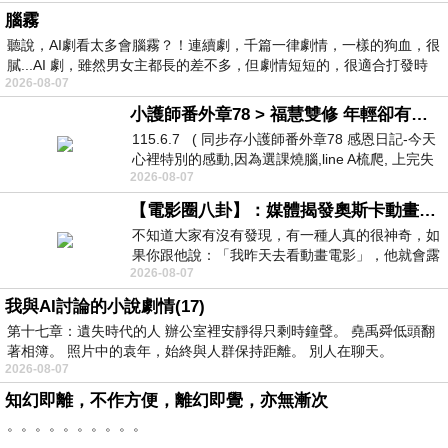
腦霧
聽說，AI劇看太多會腦霧？！連續劇，千篇一律劇情，一樣的狗血，很
膩...AI 劇，雖然男女主都長的差不多，但劇情短短的，很適合打發時
2026-08-07
小護師番外章78 > 福慧雙修 年輕卻有個老靈魂 ㄑ金剛經〉podcast
115.6.7 ( 同步存小護師番外章78 感恩日記-今天
心裡特別的感動,因為選課燒腦,line A梳爬, 上完失
2026-08-07
智課的她,特來傾
【電影圈八卦】：媒體揭發奧斯卡動畫項目投票醜聞！好萊塢為什麼看不起動畫電影？
不知道大家有沒有發現，有一種人真的很神奇，如
果你跟他說：「我昨天去看動畫電影」，他就會露
2026-08-07
出一種慈祥的微笑，然後問你是不是陪小
我與AI討論的小說劇情(17)
第十七章：遺失時代的人 辦公室裡安靜得只剩時鐘聲。 堯禹舜低頭翻
著相簿。 照片中的袁年，始終與人群保持距離。 別人在聊天。
2026-08-07
知幻即離，不作方便，離幻即覺，亦無漸次
。。。。。。。。。。