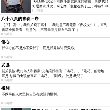
↑GEMINI說它不能做小朋友尿尿的插圖，所以我只
好退而求其次，叫它做「寵物在椅子上，神龕和中
8 小時前
年人臉孔」的畫了。 六月底
八十八頁的青春～序
【序】 高中，我終於寫了高中 我刻意不看電影《夜校女生》，直到
書稿全數殺青。刻意的。 不過畢竟是替自己寫序（
8 小時前
傷心
我傷心的不是妳不愛我了，而是我竟然這麼愛妳。
8 小時前
妥協
關於妥協 我的為人和職業 沒有讓我相信 「湊巧」，「剛巧」的餘地
可是 每樣的出現都寫著「湊巧」「剛巧」 於是 我問了
8 小時前
權利
不做事的人總堅持自己有說話的權利。
8 小時前