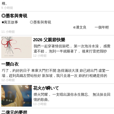
種。
9 小時前
◎墨客與青硯
■寓言故事 ◎墨客與青硯
⊕潘文良 一個年輕
11 小時前
的墨客，在京城的古玩肆裡
2026 父親節快樂
我們一起穿著情侶裝吧， 第一次泡冷水澡， 感覺
還不錯， 泡到一半就睡著了， 後來打雷把我吵
12 小時前
醒， 手
一襲白衣
巧了，約好的日子 車庫大門打不開 急得滿頭大漢 妳已經出門 虛驚一
場，趕到高鐵左營站恰好 新加坡，我只去過一次 妳的行程總是排的
12 小時前
花火が瞬いて
煙火閃耀， 一支唱出讓你永生難忘、 無法抹去回
憶的歌曲。
13 小時前
二億元的夢想