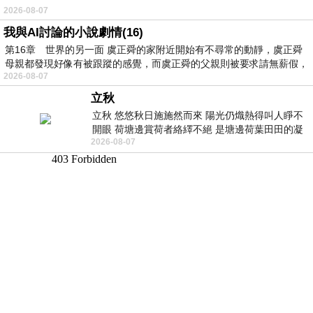
2026-08-07
我與AI討論的小說劇情(16)
第16章 世界的另一面 虞正舜的家附近開始有不尋常的動靜，虞正舜
母親都發現好像有被跟蹤的感覺，而虞正舜的父親則被要求請無薪假，
2026-08-07
立秋
立秋 悠悠秋日施施然而來 陽光仍熾熱得叫人睜不
開眼 荷塘邊賞荷者絡繹不絕 是塘邊荷葉田田的凝
2026-08-07
望 風中飄逸的是映日荷花別樣紅