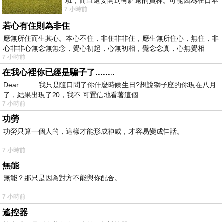
班，而且還要開到有點遠的員林。可能因為在日本
7 小時前
花不少錢，星期一出門上班時，心裡沒有一
若心有住則為非住
應無所住而生其心。本心不住，非住非非住，應生無所住心，無住，非
心非非心無念無無念，覺心初起，心無初相，覺念念真，心無覺相
7 小時前
在我心裡你已經是騙子了........
Dear: 我只是隨口問了你什麼時候生日?想說獅子座的你現在八月
了，結果出現了20，我不 可置信地看著這個
7 小時前
功勞
功勞只算一個人的，這樣才能形成神威，才容易變成佳話。
7 小時前
無能
無能？那只是因為對方不能與你配合。
7 小時前
遙控器