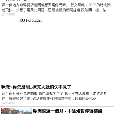
當一個地方連雜貨店老闆都想要兩億元時。 行文至此，2026的時光體
感飛快，才想了兩天的問題，已經被新的新聞趕過 跟陰間一樣，某
13 小時前
咪咪~你怎麼能..撩完人就消失不見了
這半個月都不見妳貓影 我們認識半年了 第一次在大廈樓下走道遇見
妳，就覺得好可愛..妳趴在羅馬柱與牆體中間，眼睛巴眨巴眨
14 小時前
歐洲浪遊一個月 - 中途短暫停留德國