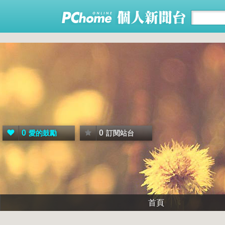
0
0
愛的鼓勵
訂閱站台
首頁