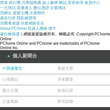
買車
旅行團
汽車險推薦
線上麻將
雜誌
星座命理
會員中心
一元簡訊
直播達人
數位憑證
企業簡訊
買網址
虛擬主機
企業郵件
廣告刊登
隱私權聲明
消費者保護
兒童網路安全
About PChome
投資人聯絡
徵才
著作權保護
｜網路家庭版權所有、轉載必究
‧Copyright PChome
Online
PChome Online and PChome are trademarks of PChome
Online Inc.
個人新聞台
快速發文
最新文章
心情雜記
美食饗宴
藝文欣賞
旅遊玩家
社會萬象
影視娛樂