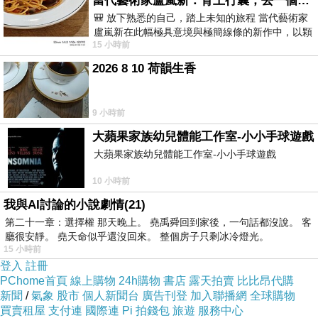
當代藝術家盧嵐新：背上行囊，去一個沒有人認識你的地方——看風景，也遇見渴望出發的自己
🎒 放下熟悉的自己，踏上未知的旅程 當代藝術家
盧嵐新在此幅極具意境與極簡線條的新作中，以顆
15 小時前
粒感豐富的灰綠粗糙背景，搭配凝練且具
2026 8 10 荷韻生香
9 小時前
大蘋果家族幼兒體能工作室-小小手球遊戲
大蘋果家族幼兒體能工作室-小小手球遊戲
10 小時前
我與AI討論的小說劇情(21)
第二十一章：選擇權 那天晚上。 堯禹舜回到家後，一句話都沒說。 客
廳很安靜。 堯天命似乎還沒回來。 整個房子只剩冰冷燈光。
15 小時前
登入
註冊
PChome首頁
線上購物
24h購物
書店
露天拍賣
比比昂代購
新聞
/
氣象
股市
個人新聞台
廣告刊登
加入聯播網
全球購物
買賣租屋
支付連
國際連
Pi 拍錢包
旅遊
服務中心