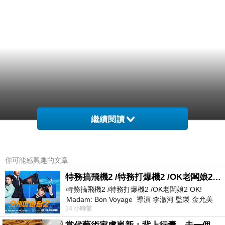
繼續閱讀
你可能感興趣的文章
特務搞飛機2 /特務打爆機2 /OK老闆娘2 OK! Madam: Bon Voyage
特務搞飛機2 /特務打爆機2 /OK老闆娘2 OK!
Madam: Bon Voyage 導演 李澈河 監製 金允美
14 小時前
劇本 申鉉成 主演 嚴正化 朴誠雄