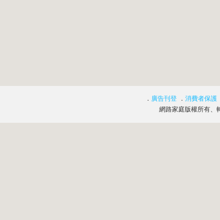
．
廣告刊登
．
消費者保護
網路家庭版權所有、轉載必究 