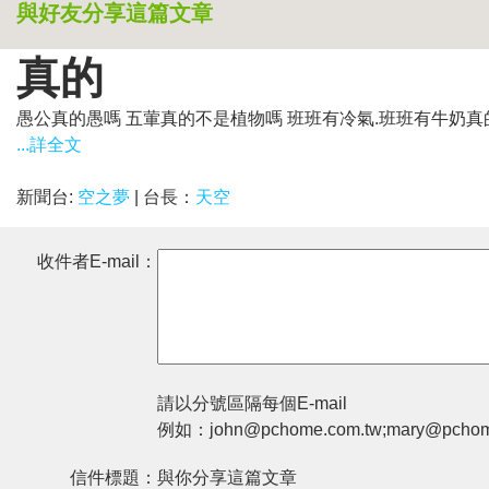
與好友分享這篇文章
真的
愚公真的愚嗎 五葷真的不是植物嗎 班班有冷氣.班班有牛奶
...詳全文
新聞台:
空之夢
| 台長：
天空
收件者E-mail：
請以分號區隔每個E-mail
例如：john@pchome.com.tw;mary@pchom
信件標題：
與你分享這篇文章