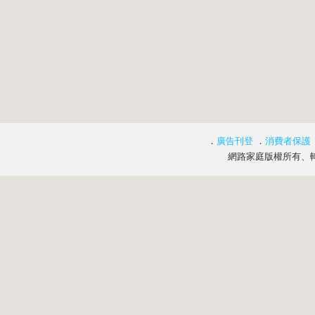
．
廣告刊登
．
消費者保護
網路家庭版權所有、轉載必究 