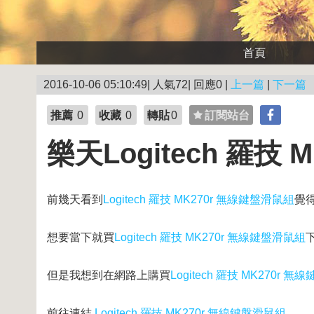
首頁
2016-10-06 05:10:49| 人氣72| 回應0 |
上一篇
|
下一篇
推薦
0
收藏
0
轉貼
0
訂閱站台
樂天Logitech 羅技
前幾天看到
Logitech 羅技 MK270r 無線鍵盤滑鼠組
覺
想要當下就買
Logitech 羅技 MK270r 無線鍵盤滑鼠組
但是我想到在網路上購買
Logitech 羅技 MK270r 
前往連結
Logitech 羅技 MK270r 無線鍵盤滑鼠組