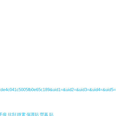
6a13cde4c041c5005fb0e65c189&uid1=&uid2=&uid3=&uid4=&uid5=
面 抗手痕 抗刮 靜電 保護貼 營幕 貼