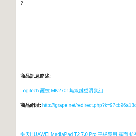
?
商品訊息簡述
:
Logitech 羅技 MK270r 無線鍵盤滑鼠組
商品網址
:
http://igrape.net/redirect.php?k=97cb9
樂天HUAWEI MediaPad T2 7.0 Pro 平板專用 霧