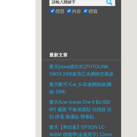
標題
內容
標籤
最新文章
樂天[nova成功3C]TOTOLINK
SW24 24埠家用乙太網路交換器
樂天酷可-Cat_6-高速網路線(圓
線-15M)
樂天Acer Iconia One 8 B1-820
8吋 霧面 平板保護貼 抗指紋 抗
刮 靜電 保護貼 營幕貼
樂天【和信嘉】EPSON LC-
4KBM 標籤帶(金底黑字) 12mm