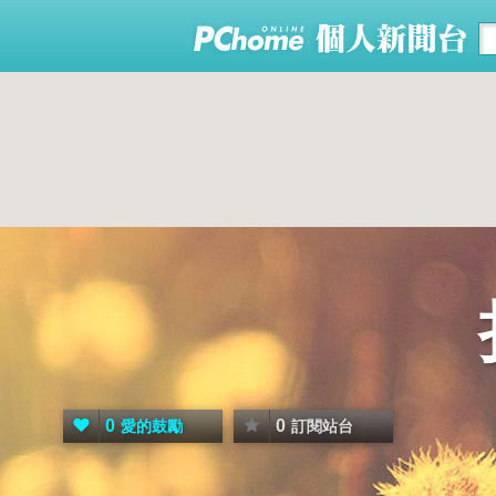
0
0
愛的鼓勵
訂閱站台