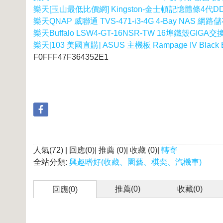
樂天[玉山最低比價網] Kingston-金士頓記憶體條4代DD
樂天QNAP 威聯通 TVS-471-i3-4G 4-Bay NAS 網
樂天Buffalo LSW4-GT-16NSR-TW 16埠鐵殼GIGA交
樂天[103 美國直購] ASUS 主機板 Rampage IV Black Edit
F0FFF47F364352E1
人氣(72) | 回應(0)| 推薦 (
0
)| 收藏 (
0
)|
轉寄
全站分類:
興趣嗜好(收藏、園藝、棋奕、汽機車)
推薦(
0
)
收藏(
0
)
回應(0)