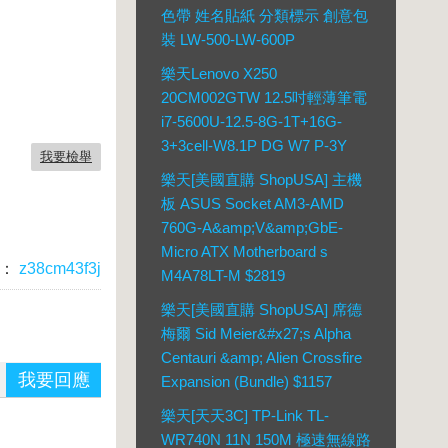
色帶 姓名貼紙 分類標示 創意包
裝 LW-500-LW-600P
樂天Lenovo X250
20CM002GTW 12.5吋輕薄筆電
i7-5600U-12.5-8G-1T+16G-
3+3cell-W8.1P DG W7 P-3Y
我要檢舉
樂天[美國直購 ShopUSA] 主機
板 ASUS Socket AM3-AMD
760G-A&amp;V&amp;GbE-
Micro ATX Motherboard s
：
z38cm43f3j
M4A78LT-M $2819
樂天[美國直購 ShopUSA] 席德
梅爾 Sid Meier&#x27;s Alpha
Centauri &amp; Alien Crossfire
我要回應
Expansion (Bundle) $1157
樂天[天天3C] TP-Link TL-
WR740N 11N 150M 極速無線路