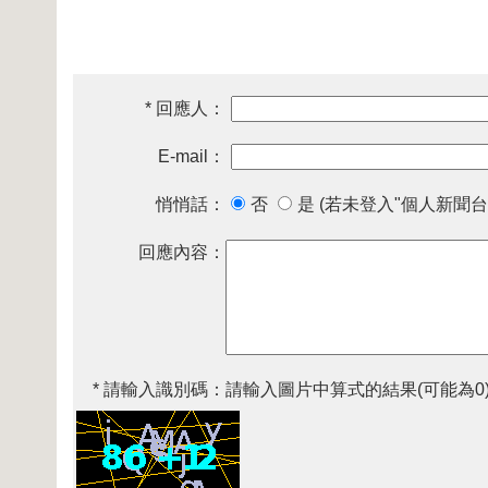
* 回應人：
E-mail：
悄悄話：
否
是 (若未登入"個人新聞台
回應內容：
* 請輸入識別碼：
請輸入圖片中算式的結果(可能為0