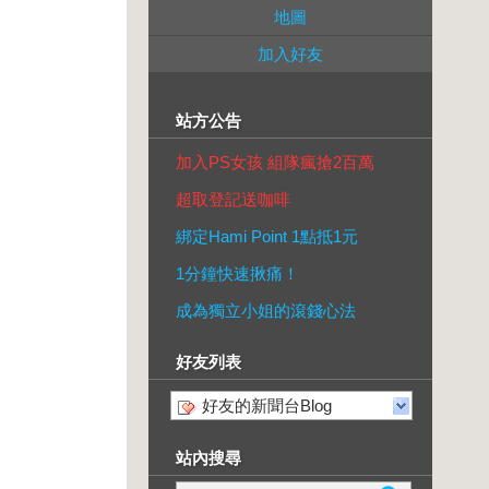
地圖
加入好友
站方公告
加入PS女孩 組隊瘋搶2百萬
超取登記送咖啡
綁定Hami Point 1點抵1元
1分鐘快速揪痛！
成為獨立小姐的滾錢心法
好友列表
好友的新聞台Blog
站內搜尋