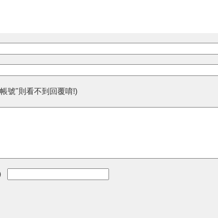
帳號"則看不到回覆唷!)
)