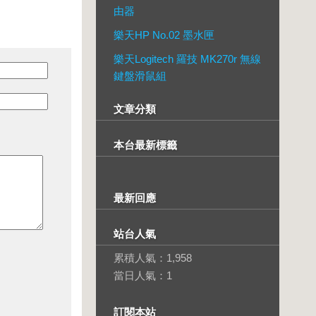
由器
樂天HP No.02 墨水匣
樂天Logitech 羅技 MK270r 無線
鍵盤滑鼠組
文章分類
本台最新標籤
最新回應
站台人氣
累積人氣：
1,958
當日人氣：
1
訂閱本站