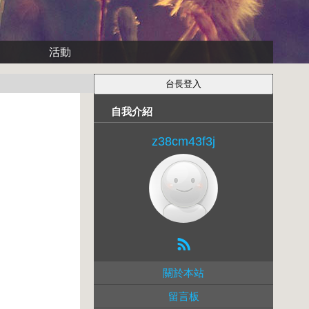
活動
自我介紹
z38cm43f3j
關於本站
留言板