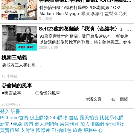
特務搞飛機2 /特務打爆機2 /OK老闆娘2 OK! Madam: Bon Voyage
●品味老闆私房典藏廚藝，從醬料調配到食材嚴選，搭配
特務搞飛機2 /特務打爆機2 /OK老闆娘2 OK!
Madam: Bon Voyage 導演 李澈河 監製 金允美
出絕頂風味
5 小時前
劇本 申鉉成 主演 嚴正化 朴誠雄
Self23歲的葛蘭談「我演〈金縷衣〉」 #戀上老電影 #粟子 #葛蘭
●鄰近陽光運動公園、豬肚山古遺址生態區，享用精緻餐
93歲高壽離世的葛蘭，雖已息影逾60年，卻始終
以鮮活的影像與悅耳的歌聲，時刻陪伴觀眾。她多
點再踏青
2026-08-09
才多藝、陽光開朗的形象，不僅保留在電影
桃園三結義
●平假日、特殊節日皆可使用
要找齊三人和孔明。。
17 小時前
◎偷懶的風車
■寓言故事 ◎偷懶的風車
⊕潘文良 在一個經
2026-08-09
常颳風的山丘上—&m
登入
註冊
PChome首頁
線上購物
24h購物
書店
露天拍賣
比比昂代購
新聞
/
氣象
股市
個人新聞台
廣告刊登
加入聯播網
全球購物
買賣租屋
支付連
國際連
Pi 拍錢包
旅遊
服務中心