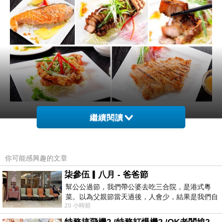
繼續閱讀
商品網址
:
白金花園酒店《花園咖啡廳 食光藝
廊》-單人典藏私廚套餐
你可能感興趣的文章
商品訊息功能
:
柒參伍▎八月 - 爸爸節
幫公公過節，我們帶公婆去吃三合院，是港式粵
菜。以為父親節當天過後，人會少，結果是我們自
商品訊息描述
:
20 小時前
己想多了。人陸續地進，滿滿都是人，個人