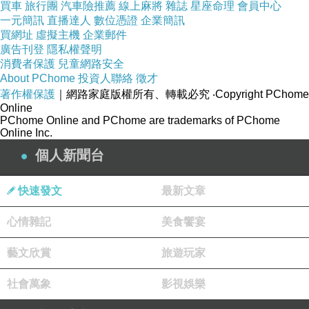
買車
旅行團
汽車險推薦
線上麻將
雜誌
星座命理
會員中心
一元簡訊
直播達人
數位憑證
企業簡訊
買網址
虛擬主機
企業郵件
廣告刊登
隱私權聲明
消費者保護
兒童網路安全
About PChome
投資人聯絡
徵才
著作權保護
｜網路家庭版權所有、轉載必究
‧Copyright PChome
Online
PChome Online and PChome are trademarks of PChome
Online Inc.
個人新聞台
快速發文
最新文章
心情雜記
美食饗宴
藝文欣賞
旅遊玩家
社會萬象
影視娛樂