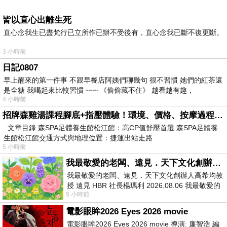
皆以直心出離生死
直心念我生已盡梵行已立所作已辦不受後有，直心念我已斷不復更斷。
3 小時前
日記0807
早上醒來的第一件事 不跟早餐店阿姨們聊幾句 很不習慣 她們的紅茶還
是全糖 我喝起來比較習慣 ~~~ 《偷偷藏不住》 越看越有趣，
4 小時前
招牌森雞湯課程腳底+指壓體驗！環境、價格、按摩過程全紀錄，森SPA足體養生館松江館最新價格表
文章目錄 森SPA足體養生館松江館：高CP值舒壓首選 森SPA足體養
生館松江館交通方式與地理位置：捷運出站走路
5 小時前
我最敬愛的老闆、遠見．天下文化創辦人高希均教授
我最敬愛的老闆、遠見．天下文化創辦人高希均教
授 遠見 HBR 社長楊瑪利 2026.08.06 我最敬愛的
5 小時前
老闆、遠見．天下文化創辦人高希均教
電影眼眸2026 Eyes 2026 movie
電影眼眸2026 Eyes 2026 movie 導演: 廉智浩 編