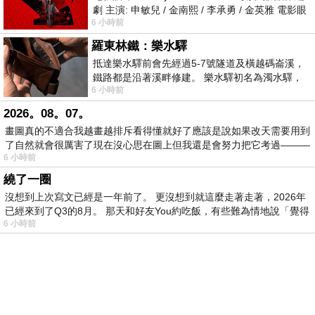
劇 主演: 申敏兒 / 金南熙 / 李承勇 / 金英雅 電影眼
6 小時前
眸2026描述攝影師徐珍因遺
羅東林鐵：樂水驛
抵達樂水驛前會先經過5-7號隧道及橫越碼崙溪，
鐵路都是沿著溪畔修建。 樂水驛初名為濁水驛，
6 小時前
但因與臺鐵集集線車站同名，於1953
2026。08。07。
畫圖真的不適合我越畫越排斥看得懂就好了應該是說如果改天需要用到
了自然就會很厲害了現在沒心思在圖上但我還是會努力把它考過———
6 小時前
繞了一圈
沒想到上次寫文已經是一年前了。 更沒想到就這麼走著走著，2026年
已經來到了Q3的8月。 那天和好友You約吃飯，有些難為情地說「覺得
6 小時前