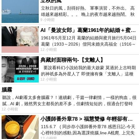
立秋的風
立秋日的風，刮得好熱。 軍事演習，不外出。 高
雄越來越精彩。。。 晚上的夜市越來越熱鬧。 秋
9 小時前
天的風刮得很熱 夜遊消暑熱。。。
AI「曼波女郎」葛蘭1961年的結婚＋蜜月旅行 #戀上老電影 #葛蘭 #粟子
1961年5月至12月 葛蘭的結婚與蜜月旅行5月04日
葛蘭（1933～2026）偕同未婚夫高福全（1916～
12 小時前
2004）乘郵輪赴倫敦6月15日於英國倫敦St.S
典藏封面聊兩句-【支離人】
要說看科幻小說給我的最大啟蒙 莫過於上古時期
的神祇多為外星人了 即便擁有像「支離人」這種
12 小時前
驚世駭俗的神通法門 也未必讀
腦霧
聽說，AI劇看太多會腦霧？！連續劇，千篇一律劇情，一樣的狗血，很
膩...AI 劇，雖然男女主都長的差不多，但劇情短短的，很適合打發時
12 小時前
小護師番外章78 > 福慧雙修 年輕卻有個老靈魂 ㄑ金剛經〉podcast
115.6.7 ( 同步存小護師番外章78 感恩日記-今天
心裡特別的感動,因為選課燒腦,line A梳爬, 上完失
13 小時前