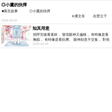
◎小鷹的抉擇
■寓言故事 ◎小鷹的抉擇
⊕潘文良 在壁立千
2026-08-06
仞的懸崖上，有一座遮天蔽
知其用意
招呼完後看著妳， 發現眼神又偏移， 有時像是看
胸肌， 有時像是看肚臍。 眼神刻意不交集， 對視
2026-08-06
視線不對齊， 讓我很難不