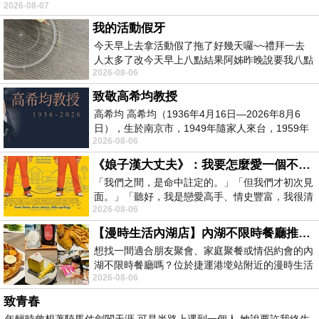
2026-08-07
我的活動假牙
今天早上去拿活動假了拖了好幾天囉~~禮拜一去
人太多了改今天早上八點結果阿姊昨晚說要我八點
2026-08-06
去西螺農會~回到莿桐都8點半多了
致敬高希均教授
高希均 高希均（1936年4月16日—2026年8月6
日），生於南京市，1949年隨家人來台，1959年
2026-08-06
赴美深造並取得經濟發展博士學位。曾任
《娘子漢大丈夫》：我要怎麼愛一個不存在的人？
「我們之間，是命中註定的。」「但我們才初次見
面。」「聽好，我是戀愛高手、情史豐富，我很清
2026-08-06
楚這種感覺，你我之間的那種感覺，現
【漫時生活內湖店】內湖不限時餐廳推薦｜捷運港墘站美食，聚餐、約會、家庭聚會首選，正餐甜點一次滿足
想找一間適合朋友聚會、家庭聚餐或情侶約會的內
湖不限時餐廳嗎？位於捷運港墘站附近的漫時生活
2026-08-06
內湖店，從捷運站步行約4分鐘即可抵
致青春