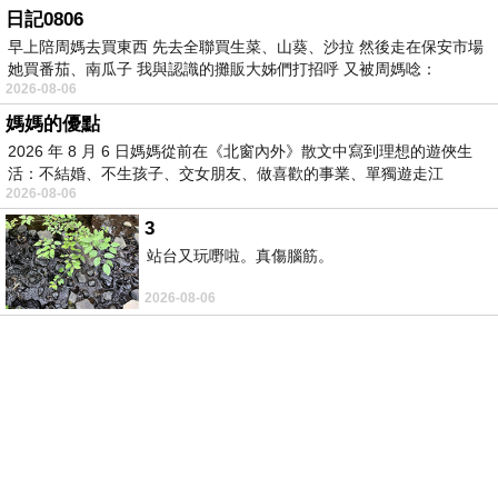
日記0806
早上陪周媽去買東西 先去全聯買生菜、山葵、沙拉 然後走在保安市場
她買番茄、南瓜子 我與認識的攤販大姊們打招呼 又被周媽唸：
2026-08-06
媽媽的優點
2026 年 8 月 6 日媽媽從前在《北窗內外》散文中寫到理想的遊俠生
活：不結婚、不生孩子、交女朋友、做喜歡的事業、單獨遊走江
2026-08-06
湖⋯⋯，
3
站台又玩嘢啦。真傷腦筋。
2026-08-06