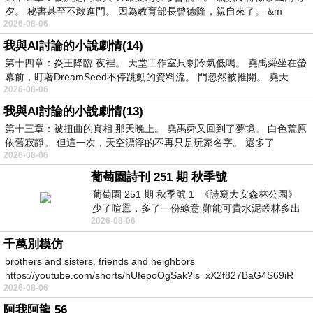
夕。 秘書甚至不敢進門。 因為教育部長曾德隆，親自來了。 &m
2026-08-06
我與AI討論的小說劇情(14)
第十四章：炎王降臨 夜裡。 天堂工作室只剩冷氣低鳴。 堯禹舜坐在螢
幕前，盯著DreamSeed不停跳動的資料流。 門忽然被推開。 堯天
2026-08-06
我與AI討論的小說劇情(13)
第十三章：被扭曲的真相 那天晚上。 堯禹舜又回到了夢境。 白色荒原
依舊寂靜。 但這一次，天空漂浮的不再只是玩家名字。 還多了
2026-08-06
葡萄園詩刊 251 期 秋季號
葡萄園 251 期 秋季號 1 《詩寫大安森林公園》
少了喧囂，多了一份綠意 難能可貴水泥叢林多出
2026-08-06
一
千萬別模仿
brothers and sisters, friends and neighbors
https://youtube.com/shorts/hUfepoOgSak?is=xX2f827BaG4S69iR
2026-08-06
https
阿我阿龍 56