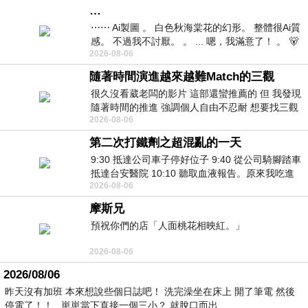
…
⋯⋯ Ai製圖 。 白色秋海棠花的幻形。 整體很Ai質
感。 不過我不討厭。 。 ... 嗯，我滿意了！ 。 🐻
2026-08-06
昨中
隨著時間演進越來越難Match的三觀
很久沒看葳老闆的影片 這部還蠻推薦的 但 我發現
隨著時間的推進 強調個人自由不忍耐 想要找三觀
2026-08-06
接近的不要說對象 連朋友都超
第二次打鐵劑之超混亂的一天
9:30 抵達公司車子停好位子 9:40 從公司騎腳踏車
抵達台安醫院 10:10 聽取血液報告。原來我吃進
2026-08-06
去的 B12 彌可保並非沒有吸收而是超
摩斯兄
預祝你們的店「人面桃花相映紅。」
2026-08-06
2026/08/06
昨天沒有加班 本來想說些個日誌吧！ 洗完澡坐在床上 開了筆電 然後
停電了！！ 崽崽當下直接一個三小？ 就脫口而出