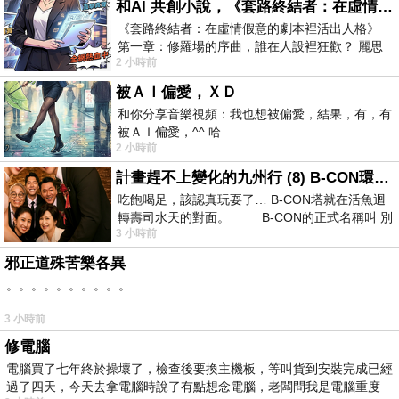
和AI 共創小說，《套路終結者：在虛情假意的劇本裡活出人格》
《套路終結者：在虛情假意的劇本裡活出人格》
第一章：修羅場的序曲，誰在人設裡狂歡？ 麗思
2 小時前
卡爾頓酒店的總統套房內，燈光昏
被ＡＩ偏愛，ＸＤ
和你分享音樂視頻：我也想被偏愛，結果，有，有
被ＡＩ偏愛，^^ 哈
2 小時前
計畫趕不上變化的九州行 (8) B-CON環球塔
吃飽喝足，該認真玩耍了… B-CON塔就在活魚迴
轉壽司水天的對面。 B-CON的正式名稱叫 別
3 小時前
邪正道殊苦樂各異
。。。。。。。。。。
3 小時前
修電腦
電腦買了七年終於操壞了，檢查後要換主機板，等叫貨到安裝完成已經
過了四天，今天去拿電腦時說了有點想念電腦，老闆問我是電腦重度