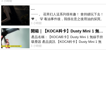
3 小時前
…
⋯⋯ 。 花草幻人這系列很有趣！ 會持續玩下去！
🧡 。 🐻 毒油事件後，我很在意之後用油的採買。
3 小時前
前天購買了我之前就很愛
開箱｜【KOCA科卡】Dusty Mini 1 無線手持吸塵器
產品名稱：【KOCA科卡】Dusty Mini 1 無線手持
吸塵器 產品資訊 【KOCA科卡】Dusty Mini 1 無
3 小時前
線手持吸塵器評語： 能吸、能吹兼具兩