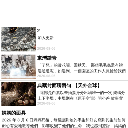
2
加入更新......
2026-08-06
東灣踏青
「了兒」的賞花閣。回秋天。 那些毛毛蟲還有禮
遇通道呢，如遇到。一個園區的工作人員撿給我們
2026-08-06
細賞。
典藏封面聊兩句-【天外金球】
這部是白素以未婚妻身分出場唯一的一次 架構分
上下半場，中場則在《原子空間》開小差 故事背
2026-08-06
景影射西藏境外流亡 地下組織
媽媽的面具
2026 年 8 月 6 日媽媽死後，每當讀到她的學生和好友寫到其生前如何
耐心有愛地教導他們，影響改變了他們的生命，我也感到驚訝，媽媽的