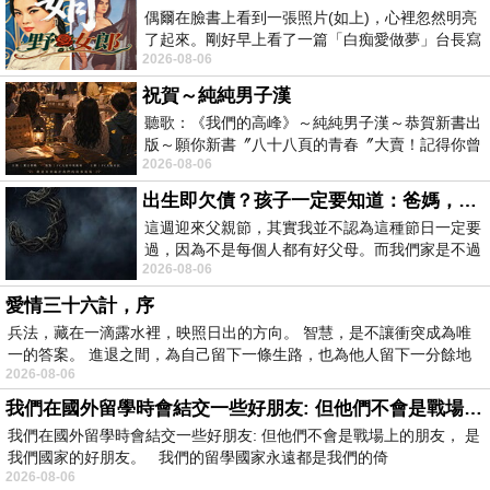
偶爾在臉書上看到一張照片(如上)，心裡忽然明亮
了起來。剛好早上看了一篇「白痴愛做夢」台長寫
2026-08-06
的貼文，在回顧年輕時瘋狂愛上
祝賀～純純男子漢
聽歌：《我們的高峰》～純純男子漢～恭賀新書出
版～願你新書〞八十八頁的青春〞大賣！記得你曾
2026-08-06
經在我的版留言…「好讚的圖^^感覺大家
出生即欠債？孩子一定要知道：爸媽，其實我不欠你們
這週迎來父親節，其實我並不認為這種節日一定要
過，因為不是每個人都有好父母。而我們家是不過
2026-08-06
節的，平時也沒什麼儀式感，生活趨近冷
愛情三十六計，序
兵法，藏在一滴露水裡，映照日出的方向。 智慧，是不讓衝突成為唯
一的答案。 進退之間，為自己留下一條生路，也為他人留下一分餘地
2026-08-06
我們在國外留學時會結交一些好朋友: 但他們不會是戰場上的朋友
我們在國外留學時會結交一些好朋友: 但他們不會是戰場上的朋友， 是
我們國家的好朋友。 我們的留學國家永遠都是我們的倚
2026-08-06