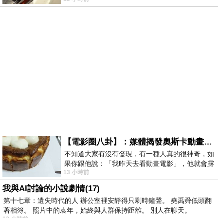
智課的她,特來傾
【電影圈八卦】：媒體揭發奧斯卡動畫項目投票醜聞！好萊塢為什麼看不起動畫電影？
不知道大家有沒有發現，有一種人真的很神奇，如
果你跟他說：「我昨天去看動畫電影」，他就會露
13 小時前
出一種慈祥的微笑，然後問你是不是陪小
我與AI討論的小說劇情(17)
第十七章：遺失時代的人 辦公室裡安靜得只剩時鐘聲。 堯禹舜低頭翻
著相簿。 照片中的袁年，始終與人群保持距離。 別人在聊天。