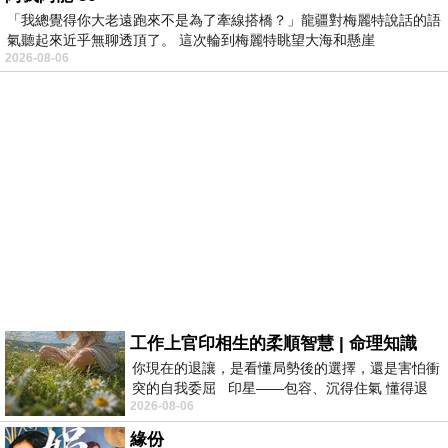
「我總覺得你大老遠跑來不是為了牽線搭橋？」龍疆對梅麗特說話的語
氣聽起來近乎無聊透頂了。 這次輪到梅麗特眺望大海和懸崖
2026-08-06
工作上官印相生的柔順智慧 | 命理知識
你現在的退讓，是看懂局勢後的選擇，還是害怕衝
突的自我委屈 印星——包容、沉得住氣 懂得退
2026-08-06
一步觀察，不會
緣份