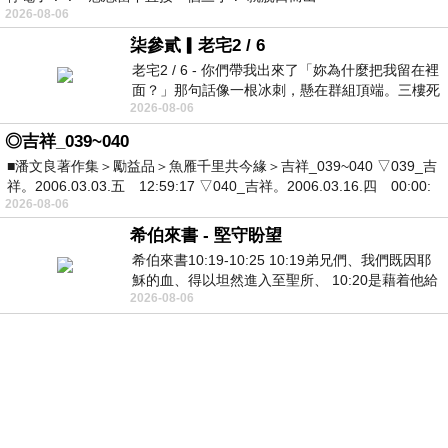
2026-08-06
柒參貳▎老宅2 / 6
老宅2 / 6 - 你們帶我出來了「妳為什麼把我留在裡
面？」那句話像一根冰刺，懸在群組頂端。三樓死
2026-08-06
死盯著照片裡的人。那個人確實站在
◎吉祥_039~040
■潘文良著作集＞勵益品＞魚雁千里共今緣＞吉祥_039~040 ▽039_吉
祥。2006.03.03.五 12:59:17 ▽040_吉祥。2006.03.16.四 00:00:
2026-08-06
希伯來書 - 堅守盼望
希伯來書10:19-10:25 10:19弟兄們、我們既因耶
穌的血、得以坦然進入至聖所、 10:20是藉着他給
2026-08-06
我們開了一條又新又活的路從幔子經過