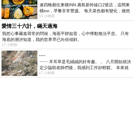
連四晚都住東橫INN 廣島新幹線口2號店，這間東
橫inn，早餐非常豐盛。 每天菜色都有變化，雖然
16 小時前
看到工作人員拿出料理包加熱，但
愛情三十六計，瞞天過海
我把心事藏進尋常的問候，海面平靜如昔，心中悸動無法平息。 只有
海底的潮汐知道，我的世界早已向你傾斜。
17 小時前
….
⋯⋯ 羊耳草是毛絨絨的好有趣。 。 八月開始就決
定少協助老師們後，我感到工作好輕鬆。 本來就
17 小時前
不是我的工作啊。 真