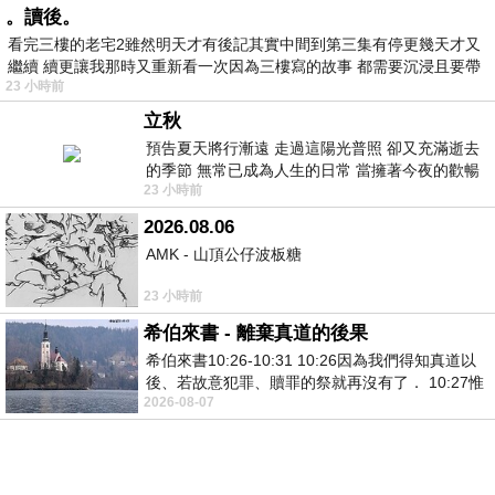
。讀後。
看完三樓的老宅2雖然明天才有後記其實中間到第三集有停更幾天才又
繼續 續更讓我那時又重新看一次因為三樓寫的故事 都需要沉浸且要帶
23 小時前
有
立秋
預告夏天將行漸遠 走過這陽光普照 卻又充滿逝去
的季節 無常已成為人生的日常 當擁著今夜的歡暢
23 小時前
舒心 轉眼驟成昨日 而明晨 太陽
2026.08.06
AMK - 山頂公仔波板糖
23 小時前
希伯來書 - 離棄真道的後果
希伯來書10:26-10:31 10:26因為我們得知真道以
後、若故意犯罪、贖罪的祭就再沒有了． 10:27惟
2026-08-07
有戰懼等候審判和那燒滅眾敵人的烈火