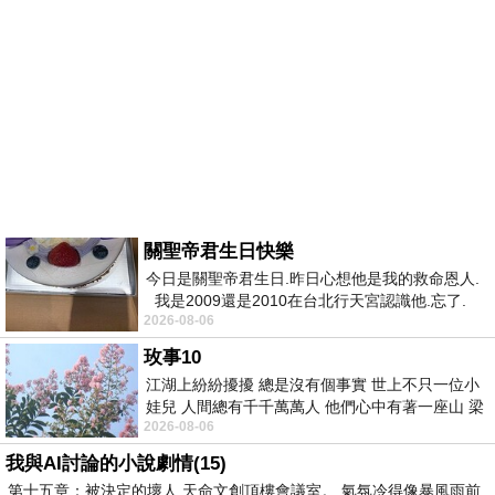
關聖帝君生日快樂
今日是關聖帝君生日.昨日心想他是我的救命恩人.
我是2009還是2010在台北行天宮認識他.忘了.
2026-08-06
一個奇摩交友的網友學
玫事10
江湖上紛紛擾擾 總是沒有個事實 世上不只一位小
娃兒 人間總有千千萬萬人 他們心中有著一座山 梁
2026-08-06
山佛山泰華衡恆嵩 一山之高
我與AI討論的小說劇情(15)
第十五章：被決定的壞人 天命文創頂樓會議室。 氣氛冷得像暴風雨前