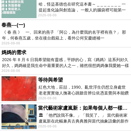
哈，怪盜基德也在研究這本書～ _ _ _ _ _ _ _ 一
提起進化論與創造論， 一般人的腦袋裡可能第一
2026-08-06
時間就有「 進化論很科
春燕---(一)
《 春 燕 》 一、回來的燕子 「阿公，為什麼我的名字裡有燕？」 那
年，何春燕五歲，坐在後台戲箱上，看外公何安慶縫補一
2026-08-06
媽媽的需求
2026 年 8 月 6 日我希望能有靈感，平靜的心，寫《媽媽》這系列好久
好久，媽媽確是我生命中最重要的人之一，雖然很想媽媽像我愛她一樣
2026-08-06
等待與希望
紅色大地，莊喆，1990。亂世浮生仍想立身處世
老老實實做人撫著心跳聽音辨位依憑直覺與本能鑽
2026-08-06
向裂隙的亮處探索另一個心聲另一個共鳴的
當代藝術家盧嵐新：如果每個人都一樣，這世界該有多無聊？
🏛️ 「他們說我不像。」「我笑了。」 當代藝術家
盧嵐新在此幅兼具古典典雅與當代抽象語彙的新作
2026-08-06
中，以沈靜的藍色空間為背景，描繪了