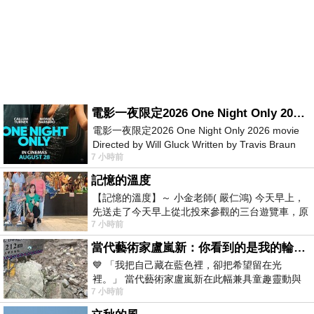
電影一夜限定2026 One Night Only 2026 movie
電影一夜限定2026 One Night Only 2026 movie
Directed by Will Gluck Written by Travis Braun
7 小時前
Starring Monica Barbaro
記憶的溫度
【記憶的溫度】～ 小金老師( 嚴仁鴻) 今天早上，
先送走了今天早上從北投來參觀的三台遊覽車，原
7 小時前
以為展場已經差不多要安靜下來，卻發
當代藝術家盧嵐新：你看到的是我的輪廓，還是你的故事？——藏在藍色裡的希望與光
💙 「我把自己藏在藍色裡，卻把希望留在光
裡。」 當代藝術家盧嵐新在此幅兼具童趣靈動與
7 小時前
抽象韻味的新作中，用湛藍的羽翼般色塊包覆著