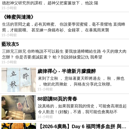
德恕神父研究所的課程， 趙神父把窗簾放下， 他說:陽
15 小時前
《蜂蜜與漣漪》
生活的苦悶之處，必有其蜂蜜。 你說要學習蜜獾，毫不畏懼地 直搗蜂
窩，才能親嚐。 甚至練一身鐵布衫、金鐘罩， 在暴風雨來襲
15 小時前
藍玫友5
三師兄三師兄 你昨晚說不可以殺生 要我放過蟑螂給生路 今天的燉大肉
怎辦？ 你是否要虔誠茹素？ 蛤？別說師妹愛記仇 我希望
15 小時前
歲律禪心 - 半塘新月朦朧醉
來到了立秋 ， 意味著夏天即將過去 ， 秋 ，揪也
， 物於此而揪歛 ， 與格友分享此立秋聯。
15 小時前
88節讀88頁的青春
說真格的，如果我要寫我的情史，可能會高潮迭起
令人歎息！(好酸)，不過，我可能也會萬劫不
16 小時前
復...，每天跪鍵盤還是被判了花心的罪
【2026-6廣島】Day 6 福岡博多血拼 與機場接送少年司機深夜對談