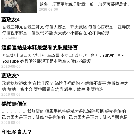
越多，反而更能像是勳章一般，加冕著榮耀萬丈。
2026-08-06
習慣一如縱容，成了再難輕輕放下的罪證
藍玫友4
吾老三師兄吾老三師兄 每個人都是一部大藏經 每個心房都是一座寺院
每個視事都是一個觀想 不論大大或小小都自在 心不拘於形
2026-08-06
這個連結是本豬最愛看的肢體語言
✳️모델이 고급차 옆에서 포즈를 취하고 있다.✳️ "윤아 , YunAh" ✳️ -
YouTube 她具備的展現正是本豬為人所缺的最愛
2026-08-06
藍玫友3
玫師妹玫師妹 妳在忙什麼？ 滿院子裡瞎跑 小蟑螂不礙事 培養好生之
德 放牠一條小命 讓牠回歸自然 別殺生，放生 別讓牠進
2026-08-06
錫杖無價值
。。。。。。我無價值 須親手執持錫杖才得以滅除煩惱 錫杖你修的，
己力因力是正力，佛像也是你修的，己力因力是正力，佛光普照也是
2026-08-06
印旺多貴人？