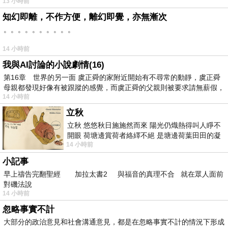
13 小時前
知幻即離，不作方便，離幻即覺，亦無漸次
。。。。。。。。。。
14 小時前
我與AI討論的小說劇情(16)
第16章 世界的另一面 虞正舜的家附近開始有不尋常的動靜，虞正舜
母親都發現好像有被跟蹤的感覺，而虞正舜的父親則被要求請無薪假，
14 小時前
立秋
立秋 悠悠秋日施施然而來 陽光仍熾熱得叫人睜不
開眼 荷塘邊賞荷者絡繹不絕 是塘邊荷葉田田的凝
14 小時前
望 風中飄逸的是映日荷花別樣紅
小記事
早上禱告完翻聖經 加拉太書2 與福音的真理不合 就在眾人面前
對磯法說
14 小時前
忽略事實不計
大部分的政治意見和社會溝通意見，都是在忽略事實不計的情況下形成