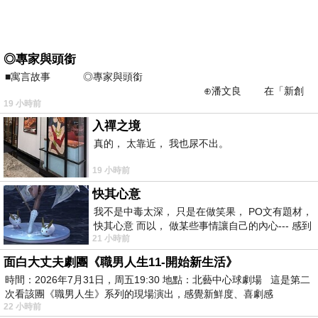
◎專家與頭銜
■寓言故事 ◎專家與頭銜
⊕潘文良 在「新創
19 小時前
之谷」裡——
入禪之境
真的， 太靠近， 我也尿不出。
19 小時前
快其心意
我不是中毒太深， 只是在做笑果， PO文有題材，
快其心意 而以， 做某些事情讓自己的內心--- 感到
21 小時前
愉快。
面白大丈夫劇團《職男人生11-開始新生活》
時間：2026年7月31日，周五19:30 地點：北藝中心球劇場 這是第二
次看該團《職男人生》系列的現場演出，感覺新鮮度、喜劇感
22 小時前