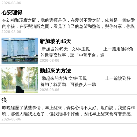
2026-08-06
心安理得
在幻相和現實之間，我的選擇是你，在愛與不愛之間，依然是一個缺愛
的小孩，在夢與清醒之間，看見了自己的慾望和墮落，與你分享，你説
2026-08-06
新加坡的45天
新加坡的45天 文/林玉鳳 上一篇用佛得角
的世界盃故事，談「中葡平台」這
2026-08-06
動起來的方法
動起來的方法 文/林玉鳳 上一篇說到靜
養夠了就要動。可很多人一聽
2026-08-06
狼
昨晚經歷了某些事情，早上醒來，覺得心情不太好。坦白說，我覺得昨
晚，那個人離我太近了，但我拒絕不掉他，因此早上醒來會有罪惡感。
2026-08-06