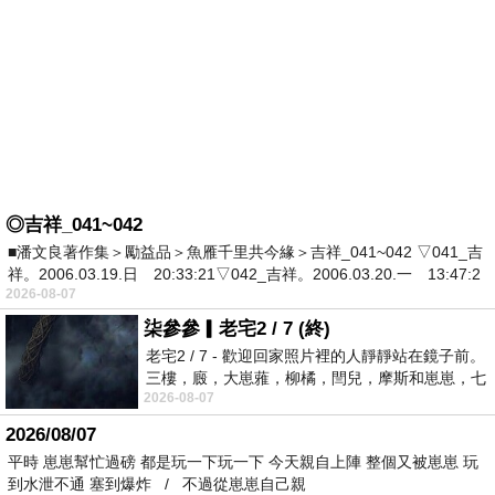
◎吉祥_041~042
■潘文良著作集＞勵益品＞魚雁千里共今緣＞吉祥_041~042 ▽041_吉
祥。2006.03.19.日 20:33:21▽042_吉祥。2006.03.20.一 13:47:2
2026-08-07
柒參參▎老宅2 / 7 (終)
老宅2 / 7 - 歡迎回家照片裡的人靜靜站在鏡子前。
三樓，廄，大崽蕥，柳橘，閆兒，摩斯和崽崽，七
2026-08-07
個人整整齊齊地站在鏡框之外，如同
2026/08/07
平時 崽崽幫忙過磅 都是玩一下玩一下 今天親自上陣 整個又被崽崽 玩
到水泄不通 塞到爆炸 / 不過從崽崽自己親