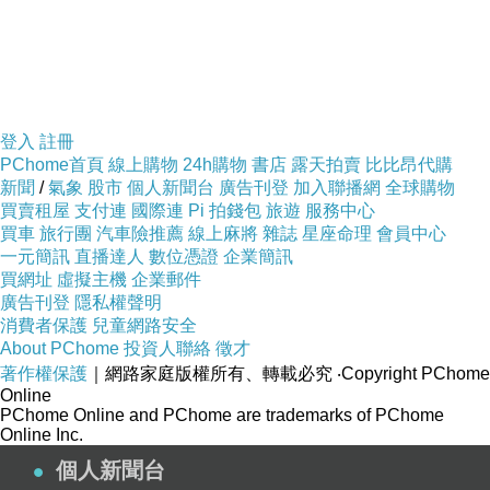
登入
註冊
PChome首頁
線上購物
24h購物
書店
露天拍賣
比比昂代購
新聞
/
氣象
股市
個人新聞台
廣告刊登
加入聯播網
全球購物
買賣租屋
支付連
國際連
Pi 拍錢包
旅遊
服務中心
買車
旅行團
汽車險推薦
線上麻將
雜誌
星座命理
會員中心
一元簡訊
直播達人
數位憑證
企業簡訊
買網址
虛擬主機
企業郵件
廣告刊登
隱私權聲明
消費者保護
兒童網路安全
About PChome
投資人聯絡
徵才
著作權保護
｜網路家庭版權所有、轉載必究
‧Copyright PChome
Online
PChome Online and PChome are trademarks of PChome
Online Inc.
個人新聞台