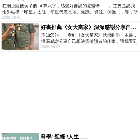
在網上隨便玩了個 ai 算八字，感覺好像說的還蠻準……。主要是說我
命盤結構「印星」太旺，印星代表長輩、知識、資源、保護……等，所
2026-08-06
好書推薦《女大當家》深深感謝分享自己想法震撼讀者的作家，讓我看到不同樣貌的家庭！
不知怎的，一看到《女大當家》就想到另一本書，
深深感謝分享自己想法震撼讀者的作家，讓我看到
2026-08-06
不同樣貌的家庭！ 《女大
科學/ 聖經 /人生 .....