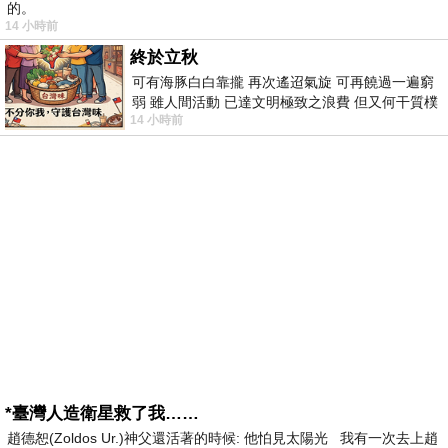
的。
14 小時前
終於立秋
可有海豚白白靠攏 再次遙迢氣旋 可再饒過一遍窮
弱 雖人間活動 已達文明極致之浪費 但又何干質樸
14 小時前
者 只能白白陪葬
*臺灣人造衛星救了我……
趙德恕(Zoldos Ur.)神父還活著的時候: 他怕見太陽光 我有一次去上趙