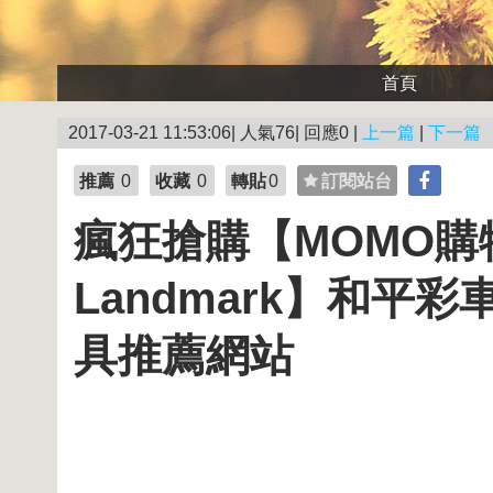
首頁
2017-03-21 11:53:06| 人氣76| 回應0 |
上一篇
|
下一篇
推薦
0
收藏
0
轉貼
0
訂閱站台
瘋狂搶購【MOMO購物
Landmark】和平彩
具推薦網站