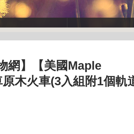
網】【美國Maple
車原木火車(3入組附1個軌道