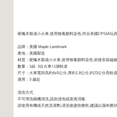
硬楓木製成小火車,使用無毒顏料染色,符合美國CPSIA玩
品牌：美國 Maple Landmark
產地：美國製造
材質：硬楓木製成小火車,使用無毒顏料染色,前後安裝磁
數量：1組- 3台火車+1個軌道
尺寸：火車寬與高約6x5公分,厚約1.8公分,約23公分長軌
適用：3 歲起
清洗方式
不可用洗碗機清洗,請勿浸泡或蒸煮消毒.
請使用有機或天然洗潔劑,清洗後盡快擦乾,建議以濕布擦拭即