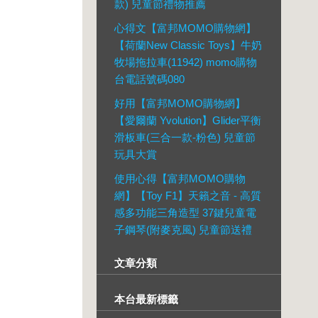
款) 兒童節禮物推薦
心得文【富邦MOMO購物網】
【荷蘭New Classic Toys】牛奶
牧場拖拉車(11942) momo購物
台電話號碼080
好用【富邦MOMO購物網】
【愛爾蘭 Yvolution】Glider平衡
滑板車(三合一款-粉色) 兒童節
玩具大賞
使用心得【富邦MOMO購物
網】【Toy F1】天籟之音 - 高質
感多功能三角造型 37鍵兒童電
子鋼琴(附麥克風) 兒童節送禮
文章分類
本台最新標籤