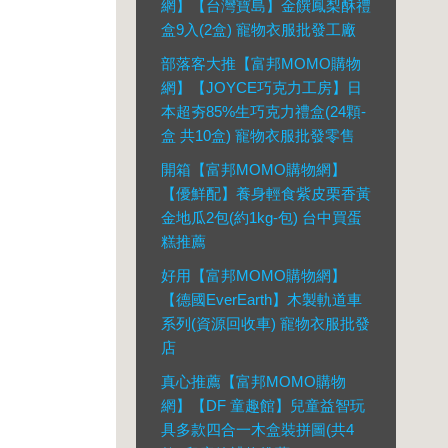
網】【台灣寶島】金饌鳳梨酥禮
盒9入(2盒) 寵物衣服批發工廠
部落客大推【富邦MOMO購物
網】【JOYCE巧克力工房】日
本超夯85%生巧克力禮盒(24顆-
盒 共10盒) 寵物衣服批發零售
開箱【富邦MOMO購物網】
【優鮮配】養身輕食紫皮栗香黃
金地瓜2包(約1kg-包) 台中買蛋
糕推薦
好用【富邦MOMO購物網】
【德國EverEarth】木製軌道車
系列(資源回收車) 寵物衣服批發
店
真心推薦【富邦MOMO購物
網】【DF 童趣館】兒童益智玩
具多款四合一木盒裝拼圖(共4