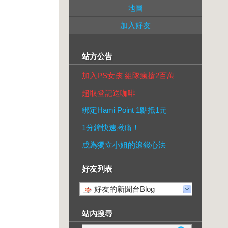
地圖
加入好友
站方公告
加入PS女孩 組隊瘋搶2百萬
超取登記送咖啡
綁定Hami Point 1點抵1元
1分鐘快速揪痛！
成為獨立小姐的滾錢心法
好友列表
好友的新聞台Blog
站內搜尋