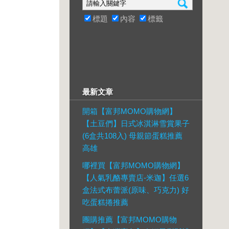
標題
內容
標籤
最新文章
開箱【富邦MOMO購物網】
【土豆們】日式冰淇淋雪賞果子
(6盒共108入) 母親節蛋糕推薦
高雄
哪裡買【富邦MOMO購物網】
【人氣乳酪專賣店-米迦】任選6
盒法式布蕾派(原味、巧克力) 好
吃蛋糕捲推薦
團購推薦【富邦MOMO購物