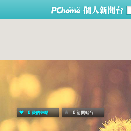
0
0
愛的鼓勵
訂閱站台