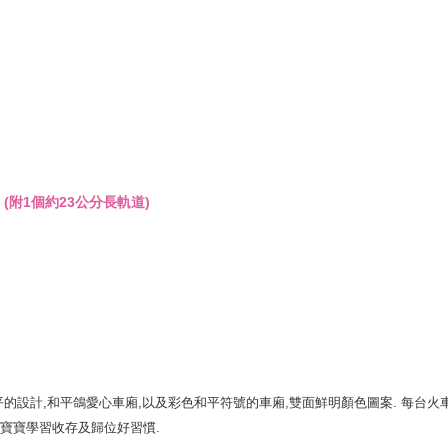
道
(附1個約23公分長軌道)
的設計,和平鴿愛心車廂,以及彩色和平符號的車廂,雙面鮮明顏色圖案. 每台火
讓寶寶學習收存及歸位好習慣.