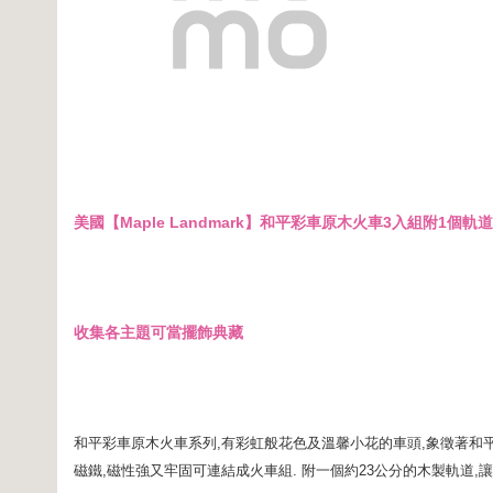
美國【Maple Landmark】和平彩車原木火車3入組附1個軌
收集各主題可當擺飾典藏
和平彩車原木火車系列,有彩虹般花色及溫馨小花的車頭,象徵著和平
磁鐵,磁性強又牢固可連結成火車組. 附一個約23公分的木製軌道,