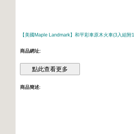
【美國Maple Landmark】和平彩車原木火車(3入組附
商品網址:
商品簡述
: