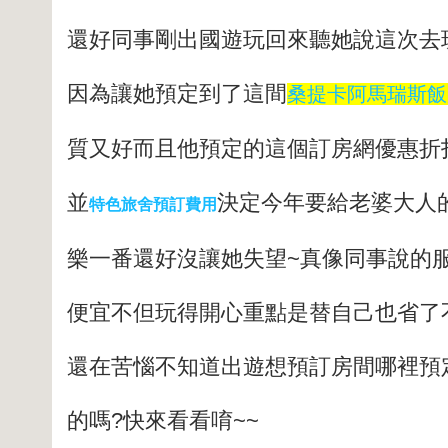
還好同事剛出國遊玩回來聽她說這次去
因
為讓她預定到了這間
桑提卡阿馬瑞斯飯店
質
又好而且他預定的這個訂房網優惠折
並
決定今年要給老婆大人
特色旅舍預訂費用
樂一
番還好沒讓她失望~真像同事說的
便宜
不但玩得開心重點是替自己也省了
還在苦惱不知道出遊想預訂房間哪裡預
的
嗎?快來看看唷~~