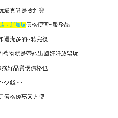
玩還真算是撿到寶
價格便宜~服務品
 - 新加坡
扣還滿多的~聽完後
的禮物就是帶她出國好好放鬆玩
服務好品質優價格也
不少錢~~
定價格優惠又方便