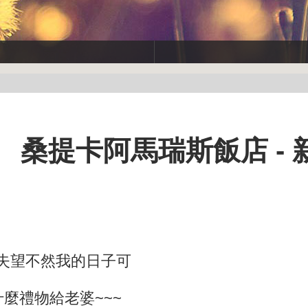
 桑提卡阿馬瑞斯飯店 - 
失望不然我的日子可
麼禮物給老婆~~~