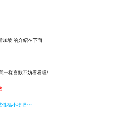
 新加坡 的介紹在下面
跟我一樣喜歡不妨看看喔!
物
些性福小物吧~~