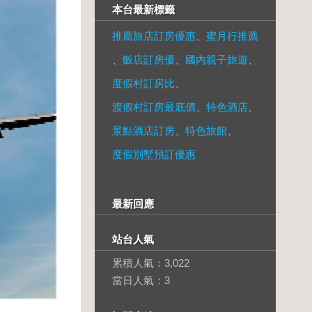
本台最新標籤
推薦旅店訂房優惠
、
蜜月行推薦
、
飯店訂房優
、
國內親子旅遊
、
度假村訂房比
、
渡假村訂房最底價
、
特色酒店
、
景點酒店訂房
、
特色旅館
、
度假別墅預訂優惠
最新回應
站台人氣
累積人氣：
3,022
當日人氣：
3