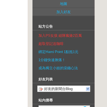
地圖
加入好友
站方公告
加入PS女孩 組隊瘋搶2百萬
超取登記送咖啡
綁定Hami Point 1點抵1元
1分鐘快速揪痛！
成為獨立小姐的滾錢心法
好友列表
好友的新聞台Blog
站內搜尋