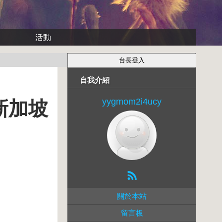
活動
自我介紹
yygmom2i4ucy
新加坡
關於本站
留言板