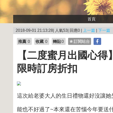
首頁
2018-09-01 21:13:28| 人氣53| 回應0 |
上一篇
|
下一篇
推薦
0
收藏
0
轉貼
0
訂閱站台
【二度蜜月出國心得】
限時訂房折扣
這次給老婆大人的生日禮物還好沒讓她
能也不好過了~本來還在苦惱今年要送什