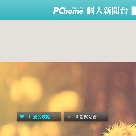
0
0
愛的鼓勵
訂閱站台