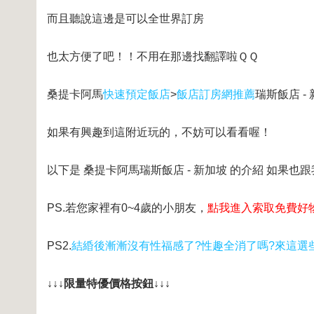
而且聽說這邊是可以全世界訂房
也太方便了吧！！不用在那邊找翻譯啦ＱＱ
桑提卡阿馬
快速預定飯店
>
飯店訂房網推薦
瑞斯飯店 -
如果有興趣到這附近玩的，不妨可以看看喔！
以下是 桑提卡阿馬瑞斯飯店 - 新加坡 的介紹 如果也
PS.若您家裡有0~4歲的小朋友，
點我進入索取免費好
PS2.
結緍後漸漸沒有性福感了?性趣全消了嗎?來這選
↓↓↓限量特優價格按鈕↓↓↓