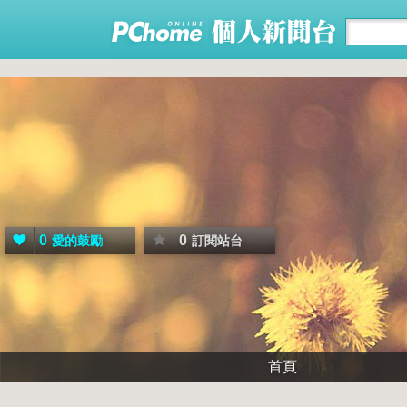
0
0
愛的鼓勵
訂閱站台
首頁