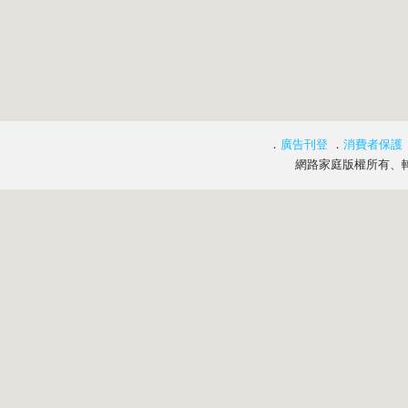
．
廣告刊登
．
消費者保護
網路家庭版權所有、轉載必究 