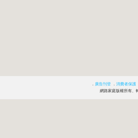
．
廣告刊登
．
消費者保護
網路家庭版權所有、轉載必究 