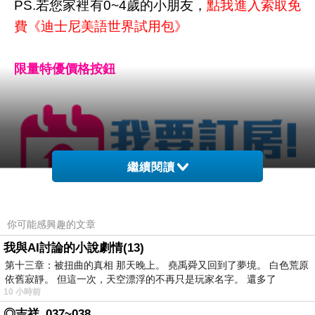
PS.若您家裡有0~4歲的小朋友，
點我進入索取免
費《迪士尼美語世界試用包》
限量特優價格按鈕
繼續閱讀
你可能感興趣的文章
我與AI討論的小說劇情(13)
第十三章：被扭曲的真相 那天晚上。 堯禹舜又回到了夢境。 白色荒原
依舊寂靜。 但這一次，天空漂浮的不再只是玩家名字。 還多了
10 小時前
◎吉祥_037~038