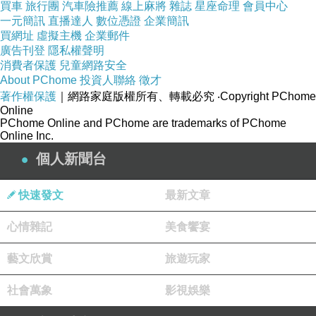
買車
旅行團
汽車險推薦
線上麻將
雜誌
星座命理
會員中心
一元簡訊
直播達人
數位憑證
企業簡訊
買網址
虛擬主機
企業郵件
廣告刊登
隱私權聲明
消費者保護
兒童網路安全
About PChome
投資人聯絡
徵才
著作權保護
｜網路家庭版權所有、轉載必究
‧Copyright PChome
Online
PChome Online and PChome are trademarks of PChome
Online Inc.
個人新聞台
快速發文
最新文章
心情雜記
美食饗宴
藝文欣賞
旅遊玩家
社會萬象
影視娛樂