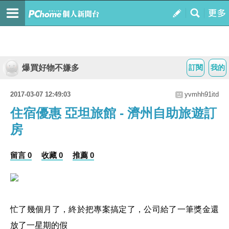
爆買好物不嫌多
訂閱
我的
2017-03-07 12:49:03
yvmhh91itd
住宿優惠 亞坦旅館 - 濟州自助旅遊訂
房
留言 0
收藏 0
推薦 0
忙了幾個月了，終於把專案搞定了，公司給了一筆獎金還
放了一星期的假