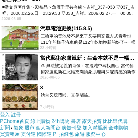
■潘文良著作集＞勵益品＞魚雁千里共今緣＞吉祥_037~038 ▽037_吉
祥。2006.02.26.日 23:29:33 ▽038_吉祥。2006.02.27.一 00:05:
2026-08-05
汽車電池更換(115.8.5)
三輪車的電池發不起來了又要用充電方式看看也
111年的樣子汽車的是112年乾脆換新的好了~一樣
22 小時前
在阿炮電池買的漲了一百多塊吧
當代藝術家盧嵐新：生命本就不是一幅能被定義的肖像，在混亂與交疊中拼湊完整的靈魂
🎨 無法被定義的肖像：在混沌中尋找自己 當代藝
術家盧嵐新在此幅充滿抽象肌理與深邃情感的新作
2026-08-05
中，以灰白為基底，交織著塗抹、刮擦與
3
站台又玩嘢啦。真傷腦筋。
7 小時前
登入
註冊
PChome首頁
線上購物
24h購物
書店
露天拍賣
比比昂代購
新聞
/
氣象
股市
個人新聞台
廣告刊登
加入聯播網
全球購物
買賣租屋
支付連
國際連
Pi 拍錢包
旅遊
服務中心