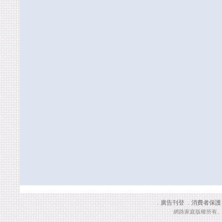
廣告刊登
消費者保護
．
．
網路家庭版權所有、轉載必究