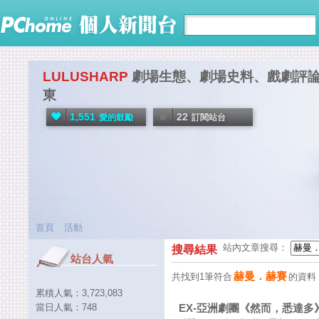
LULUSHARP
劇場生態、劇場史料、戲劇評
東
1,551
22
愛的鼓勵
訂閱站台
首頁
活動
站內文章搜尋：
搜尋結果
站台人氣
赫曼．赫賽
共找到1筆符合
的資料
累積人氣：
3,723,083
當日人氣：
748
EX-亞洲劇團《然而，悉達多