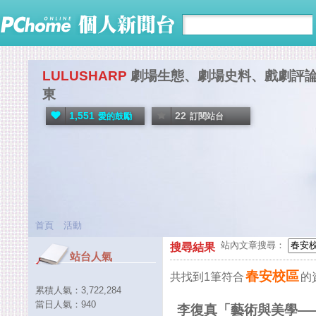
LULUSHARP
劇場生態、劇場史料、戲劇評
東
1,551
22
愛的鼓勵
訂閱站台
首頁
活動
站內文章搜尋：
搜尋結果
站台人氣
春安校區
共找到1筆符合
的
累積人氣：
3,722,284
當日人氣：
940
李復真「藝術與美學—