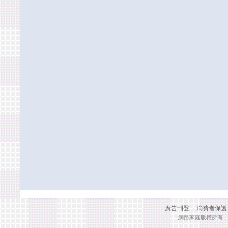
廣告刊登
消費者保護
．
．
網路家庭版權所有、轉載必究