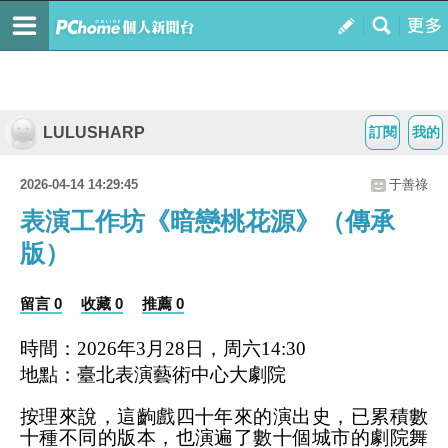
LULUSHARP
訂閱
我的
2026-04-14 14:29:45
于善祿
表演工作坊《暗戀桃花源》（傳承
版）
留言 0
收藏 0
推薦 0
時間：
2026
年
3
月
28
日，周六
14:30
地點：臺北表演藝術中心大劇院
按理來說，這齣戲四十年來的演出史，已累積數
十種不同的版本，也演遍了數十個城市的劇院舞