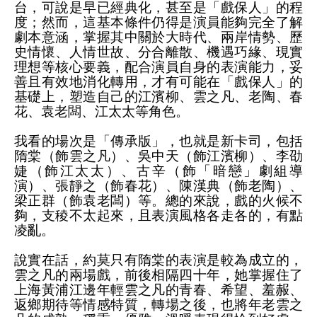
台，可說是早已經典化，甚至是「戲保人」的程
度；然而，這基本條件仍得是演員能夠完全了解
劇本意涵，掌握其中關於大時代、兩岸情勢、歷
史情懷、人情世故、分合離散、機遇巧緣、現實
理想等核心要義，配合演員自身的表演能力，妥
善且有效地消化轉用，才有可能在「戲保人」的
基礎上，塑造自己的江濱柳、雲之凡、老陶、春
花、袁老闆、江太太等角色。
我看的場次是「傳承版」，也就是新卡司，包括
隋棠（飾雲之凡）、吳中天（飾江濱柳）、李劭
婕（飾江太太）、古辛（飾「暗戀」劇組導
演）、張靜之（飾春花）、陳漢典（飾老陶）、
梁正群（飾袁老闆）等。總的來說，戲的火候不
夠，支稜不太起來，且表演風格各走各的，有點
凌亂。
說實在話，約莫只有隋棠的表演是較為成立的，
雲之凡的兩場戲，前後相隔四十年，她掌握住了
上海黃浦江邊年輕雲之凡的青春、希望、羞赧、
返鄉期待等情感特質，轉場之後，也將年老雲之