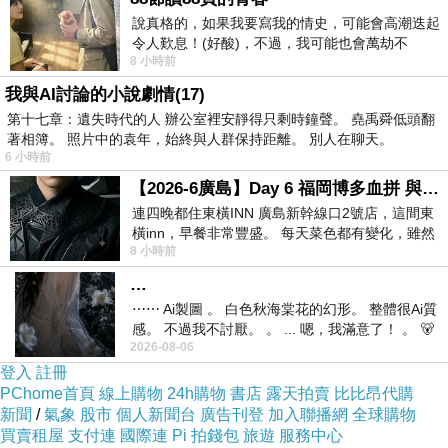
說真格的，如果我要寫我的情史，可能會高潮迭起
關於「暗戀」劇組導演這個角色，我以前就曾指
令人歎息！(好酸)，不過，我可能也會萬劫不
出，隨著《暗戀桃花源》至今仍不斷地製作搬
8 小時前
復...，每天跪鍵盤還是被判了花心的罪
演，時間繼續在往前走，倘若這個人物也繼續存
我與AI討論的小說劇情(17)
活著（他在劇本裡，自況為江濱柳，黃浦江畔臨
第十七章：遺失時代的人 辦公室裡安靜得只剩時鐘聲。 堯禹舜低頭翻
別雲之凡時，約為二十五、六歲，時為戰後，約
著相簿。 照片中的袁年，始終與人群保持距離。 別人在聊天。
為一九四六年；四十年後，與雲之凡在醫院再次
6 小時前
相遇，已是一九八六年，即該劇首演年份，兩人
已經六十五、六歲；若依此戲裡戲外寫實時間邏
【2026-6廣島】Day 6 福岡博多血拼 與機場接送少年司機深夜對談
輯推衍，導演若在世，約為一百零五、六歲）那
連四晚都住東橫INN 廣島新幹線口2號店，這間東
麼他的年齡就會越來越老，非得面臨人類老死的
橫inn，早餐非常豐盛。 每天菜色都有變化，雖然
必然命運。所以我們看到，這次只是將導演改為
8 小時前
看到工作人員拿出料理包加熱，但
導演的孫子，而由古辛來飾演，那些誇張嘴臉與
…
聲調的表演，說著那些老導演的上海記憶與劇場
藝術堅持，完完全全不具任何的說服力，且令人
⋯⋯ Ai製圖 。 白色秋海棠花的幻形。 整體很Ai質
感。 不過我不討厭。 。 ... 嗯，我滿意了！ 。 🐻
非常生厭，極其失敗的表演！
2026-08-06
昨中
登入
梁正群也演了這麼多年的劇場作品，但他的高大
註冊
PChome首頁
身形、不甚清晰的口條、有限的肢體挪動能力，
線上購物
24h購物
書店
露天拍賣
比比昂代購
新聞
讓他在舞台上，總是很難讓人入戲；這次所飾演
/
氣象
股市
個人新聞台
廣告刊登
加入聯播網
全球購物
買賣租屋
的袁老闆也是，只見憨憨愣愣的魯直樣，未見滿
支付連
國際連
Pi 拍錢包
旅遊
服務中心