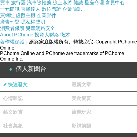
買車
腹心機、把每一句話都說成潛台詞或雙關語的袁
旅行團
汽車險推薦
線上麻將
雜誌
星座命理
會員中心
一元簡訊
老闆，沒有角色的表裡不一。
直播達人
數位憑證
企業簡訊
買網址
虛擬主機
企業郵件
廣告刊登
至於江太太，過往令人比較有印象的版本是，說
隱私權聲明
消費者保護
台語的林麗卿，以及說客語的徐堰鈴（且徐堰鈴
兒童網路安全
About PChome
當年首度以客語詮釋江太太時，眾人亮眼，一新
投資人聯絡
徵才
耳目）。這次李劭婕依然是以客語來詮釋，其實
著作權保護
｜網路家庭版權所有、轉載必究
‧Copyright PChome
並沒有超出前者的詮釋亮點，也沒有太多令人有
Online
PChome Online and PChome are trademarks of PChome
印象的表演。
Online Inc.
同樣是劇場演出豐富的張靜之，一反先前較多演
個人新聞台
出溫婉賢淑的角色，這次倒是拿捏了較為利索辛
辣的春花，算是掌握的還不錯。
快速發文
最新文章
心情雜記
美食饗宴
藝文欣賞
旅遊玩家
社會萬象
影視娛樂