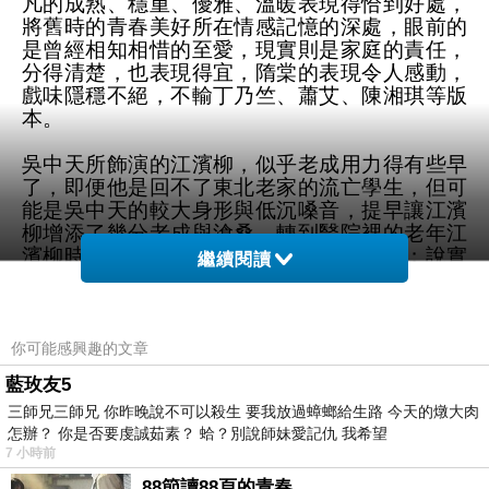
凡的成熟、穩重、優雅、溫暖表現得恰到好處，
將舊時的青春美好所在情感記憶的深處，眼前的
是曾經相知相惜的至愛，現實則是家庭的責任，
分得清楚，也表現得宜，隋棠的表現令人感動，
戲味隱穩不絕，不輸丁乃竺、蕭艾、陳湘琪等版
本。
吳中天所飾演的江濱柳，似乎老成用力得有些早
了，即便他是回不了東北老家的流亡學生，但可
能是吳中天的較大身形與低沉嗓音，提早讓江濱
柳增添了幾分老成與滄桑，轉到醫院裡的老年江
濱柳時，似乎只剩下過往回憶與現下怨悔；說實
繼續閱讀
在的，他的表演切換，沒有隋棠來得靈活適切，
或者說他的本色質感可能只適合中老年的角色。
陳漢典所飾演的老陶，只見綜藝咖的陳漢典，未
你可能感興趣的文章
見劇場舞台上的角色老陶；古辛所飾演的「暗
藍玫友5
戀」劇組導演，也是用力過猛、且帶有高度誇張
三師兄三師兄 你昨晚說不可以殺生 要我放過蟑螂給生路 今天的燉大肉
的表演，在近年他的眾多劇場表演中，尤此為
怎辦？ 你是否要虔誠茹素？ 蛤？別說師妹愛記仇 我希望
甚，已經形成令人生厭的表演套路。這兩位演員
7 小時前
的表演，是我觀賞這次的演出中，最想「轉台」
的。
88節讀88頁的青春