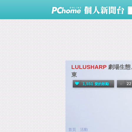
LULUSHARP
劇場生態
東
1,551
22
愛的鼓勵
首頁
活動