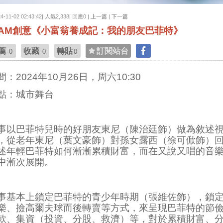
24-11-02 02:43:42| 人氣2,338| 回應0 |
上一篇
|
下一篇
AM創意《小富翁養成記：我的朋友巴菲特》
薦
收藏
轉貼
訂閱站台
0
0
0
間：
2024
年
10
月
26
日，周六
10:30
點：城市舞台
事以巴菲特兒時的好朋友東尼（陳治廷飾）做為敘述
，從老年東尼（葉文豪飾）對孫女露西（徐可俽飾）
述年輕巴菲特如何漸漸累積財富，而在又說又唱的音
中漸次展開。
事基本上鎖定巴菲特的青少年時期（張維佐飾），鎖
樂、撿高爾夫球而後轉賣等方式，來呈現巴菲特的節
款、集資（投資、分股、救濟）等，對於累積財富、