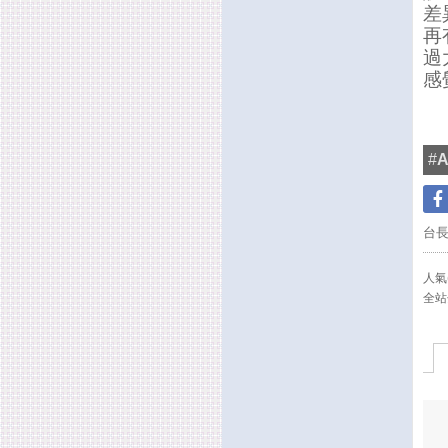
差
再
過
感
#
台
人氣(
全站