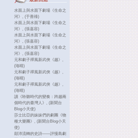
水面上與水面下劇場《生命之
河》
, (于善祿)
水面上與水面下劇場《生命之
河》
, (張嘉容)
水面上與水面下劇場《生命之
河》
, (張嘉容)
水面上與水面下劇場《生命之
河》
, (張嘉容)
元和劇子禪風新武俠《越》
,
(珞晴)
元和劇子禪風新武俠《越》
,
(珞晴)
元和劇子禪風新武俠《越》
,
(珞晴)
讀《聆聽時代的變奏：跨越兩
個時代的臺灣人》
, (新聞台
Blog小天使)
莎士比亞的妹妹們的劇團《物
種大樂團》
, (新聞台Blog小天
使)
顛沛流轉的史詩——評慢島劇