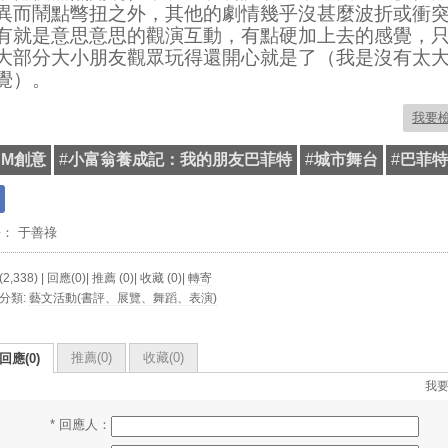
異而鬧點彆扭之外，其他的劇情幾乎沒甚麼波折或衝
有就是意思意思的觀演互動，有點硬加上去的感覺，
大部分大小朋友觀眾玩得還開心就是了（我是沒有太
覺）。
我要
AM創意
#
小富翁養成記：我的朋友巴菲特
#
城市舞台
#
巴菲特
長：
于善祿
2,338) | 回應(0)| 推薦 (
0
)| 收藏 (
0
)|
轉寄
分類:
藝文活動(書評、展覽、舞蹈、表演)
推薦(
0
)
收藏(
0
)
回應(0)
我
* 回應人：