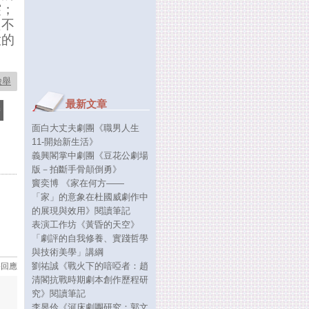
突；
只不
大的
檢舉
最新文章
面白大丈夫劇團《職男人生
11-開始新生活》
義興閣掌中劇團《豆花公劇場
版－拍斷手骨顛倒勇》
竇奕博 《家在何方——
「家」的意象在杜國威劇作中
的展現與效用》閱讀筆記
表演工作坊《黃昏的天空》
「劇評的自我修養、實踐哲學
與技術美學」講綱
劉祐誠《戰火下的喑啞者：趙
要回應
清閣抗戰時期劇本創作歷程研
究》閱讀筆記
李昱伶《河床劇團研究：郭文