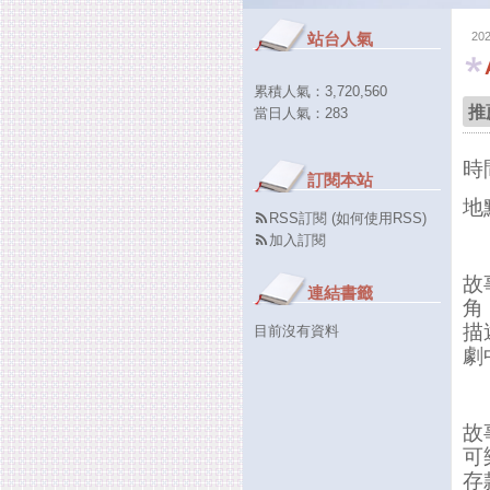
站台人氣
20
累積人氣：
3,720,560
推
當日人氣：
283
時
訂閱本站
地
RSS訂閱
(
如何使用RSS
)
加入訂閱
故
連結書籤
角
描
目前沒有資料
劇
故
可
存