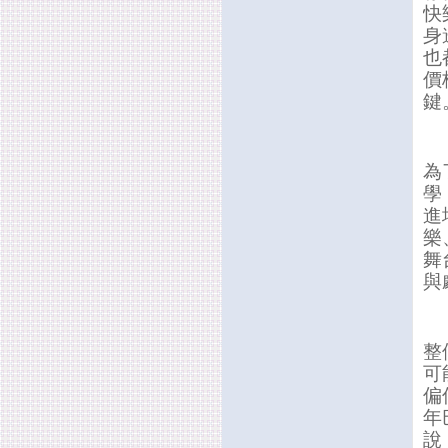
快
身
也
價
鍵
為
學
進
樂
舞
與
整
可
偏
年
說