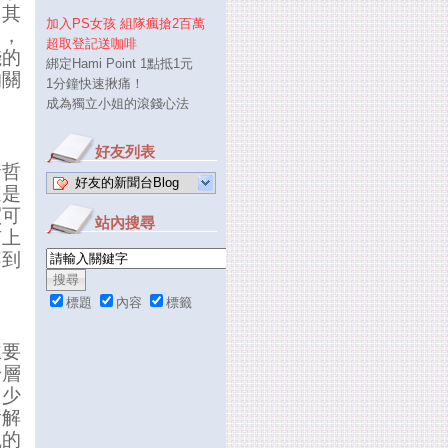
，其
加入PS女孩 組隊瘋搶2百萬
），
超取登記送咖啡
錢的
綁定Hami Point 1點抵1元
的關
1分鐘快速揪痛！
成為獨立小姐的滾錢心法
好友列表
資哲
好友的新聞台Blog
這是
買可
站內搜尋
有上
不到
標題
內容
標籤
主要
齡層
了少
喻解
觀的