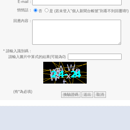
E-mail：
悄悄話：
否
是 (若未登入"個人新聞台帳號"則看不到回覆唷!)
回應內容：
* 請輸入識別碼：
請輸入圖片中算式的結果(可能為0)
(有*為必填)