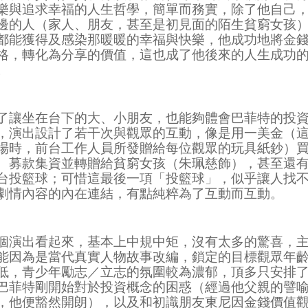
樂與追求幸福的人生哲學，簡單而務實，除了他自己
邊的人（家人、朋友，甚至是初見面的陌生貧窮女孩
都能獲得及感染那暖暖的幸福與快樂，他成功地將金
格，轉化為分享的價值，這也成了他後來的人生成功
。
了讓坐在台下的大、小朋友，也能夠體會巴菲特的投
，演出設計了若干次與觀眾的互動，像是用一美金（
場時，前台工作人員所發贈給每位觀眾的玩具紙鈔）
、募款集資並轉贈給貧窮女孩（朱珮慈飾），甚至還
台投籃球；可惜這最後一項「投籃球」，似乎讓人找
劇情內容的內在連結，有點純粹為了互動而互動。
個演出看起來，基本上中規中矩，沒有太多的驚喜，
能因為是當代真實人物故事改編，鎖定的目標觀眾年
低，青少年勵志／立志的氛圍較為濃郁，頂多只安排
巴菲特剛開始對於投資概念的困惑（經過他父親的譬
，他便豁然開朗），以及和初識朋友東尼因金錢價值