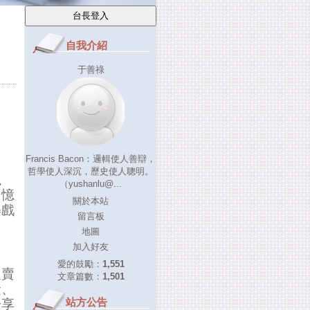
自我介紹
于善祿
Francis Bacon：邏輯使人善辯，
哲學使人深沉，歷史使人聰明。
視
（yushanlu@...
回憶
關於本站
樂戲
留言板
地圖
加入好友
愛的鼓勵：
1,551
定賣
文章篇數：
1,501
儉、
站方公告
分享