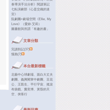
泰導演手法分析》閱讀筆記
七転演劇部《心是交織的迷
宮》
阮劇團×劇場空間《Ellie, My
Love》（愛妳·艾莉）
圖書館與所謂「有趣的書」
文章分類
完讀劄記(37)
慢跑(7)
本台最新標籤
北藝中心球劇場
、
面白大丈夫
劇團
、
義興閣掌中劇團
、
豆花
公
、
王凱生
、
平行宇宙
、
搖滾
布袋戲
、
竇奕博
、
黃昏的天
空
、
俠客行
最新回應