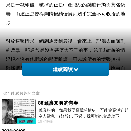
只是一戳即破，破掉的正是中產階級的裝腔作態與莫名偽
善，而這正是使得劇情後續發展到幾乎完全不可收拾的地
步。
對於這種情形，編劇通常到最後，會來上一記溫柔而諷刺
的反擊，那通常是沒有甚麼大不了的事，兒子
的情
Jamie
況根本沒有他們說的那麼離譜，可以說所有的慌張無措、
歇斯底里、誇張離譜到不可收拾，都是他們自己咎由自
繼續閱讀
取，說得再多，也不過就是替他們自己遮羞與不願面對。
你可能感興趣的文章
編劇劉天涯的卻在這方面的寫作能力日益成熟，善於掌握
88節讀88頁的青春
日常語言而逐漸乖張，衝突加深加大，乃至於瘋狂脫軌，
說真格的，如果我要寫我的情史，可能會高潮迭起
文字的劇場性足夠，像
年的《姊妹》就是，也提供導
2016
令人歎息！(好酸)，不過，我可能也會萬劫不
演與演員很大的發揮空間。這齣戲一定會讓人聯想到法國
19 小時前
復...，每天跪鍵盤還是被判了花心的罪