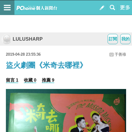
LULUSHARP
訂閱
我的
2019-04-28 23:55:36
于善祿
盜火劇團《米奇去哪裡》
留言 1
收藏 0
推薦 9