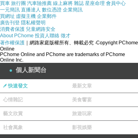
買車
旅行團
汽車險推薦
線上麻將
雜誌
星座命理
會員中心
一元簡訊
直播達人
數位憑證
企業簡訊
買網址
虛擬主機
企業郵件
廣告刊登
隱私權聲明
消費者保護
兒童網路安全
About PChome
投資人聯絡
徵才
著作權保護
｜網路家庭版權所有、轉載必究
‧Copyright PChome
Online
PChome Online and PChome are trademarks of PChome
Online Inc.
新聞台Blog小天使
個人新聞台
2019-04-29 10:58:26
親愛的台長︰
快速發文
最新文章
恭喜您！此篇文章極為優質，獲選為本日哈燒
文章，將會出現在新聞台首頁哈燒文章區塊輪播。
心情雜記
美食饗宴
請您繼續保持每日撰寫文章的好習慣，期待您提供
讀者更多精采的內容，加油！
藝文欣賞
旅遊玩家
社會萬象
影視娛樂