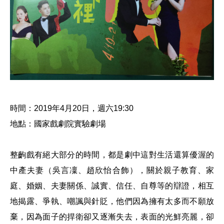
時間：
年
月
日，週六
2019
4
20
19:30
地點：國家戲劇院實驗劇場
整齣戲有絕大部分的時間，都是劇中這對生活還算優渥的
中產夫妻（吳言凜、趙欣怡合飾），關於親子教育、家
庭、婚姻、夫妻關係、誠實、信任、自尊等的辯證，相互
地揭露、爭執、嘲諷與針貶，他們因為擁有太多而不願放
棄，因為面子的捍衛卻又逐漸失去，表面的光鮮亮麗，卻