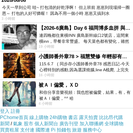
2026/08/08
劇作家
的《文明野蠻人》（大陸譯為《殺戮
Yasmina Reza
今天一早到公司 哇~ 打包清的好乾淨啊！ 但上班前 崽崽到現場掃一圈
之神》，兩對中產夫妻為了小孩在學校打架而針鋒相對撕
恩～ 打包的人好可憐喔！ 因為不用一個小時 崽崽又搞到水
破臉，但其實兩個小孩早就私底下和解了。兩對夫妻變成
3 小時前
一對夫妻，焦點與劇情的緊湊度都更為明顯，到最後其實
【2026-6廣島】Day 6 福岡博多血拼 與機場接送少年司機深夜對談
連四晚都住東橫INN 廣島新幹線口2號店，這間東
是夫妻自己親手毀了這個家庭；可以感受到劉天涯日常細
橫inn，早餐非常豐盛。 每天菜色都有變化，雖然
膩的筆調中，藏針帶刺的犀利筆鋒。
19 小時前
看到工作人員拿出料理包加熱，但
小護師番外章78 > 福慧雙修 年輕卻有個老靈魂 ㄑ金剛經〉podcast
115.6.7 ( 同步存小護師番外章78 感恩日記-今天
兩位主要演員吳言凜、趙欣怡，在表演的力道與節奏上，
心裡特別的感動,因為選課燒腦,line A梳爬, 上完失
恰到好處，是妥善詮釋這對夫妻角色的絕佳演員。舞台美
16 小時前
智課的她,特來傾
術的設計也適切地搭著劇情發展的邏輯走，從井然有序，
被ＡＩ偏愛，ＸＤ
和你分享音樂視頻：我也想被偏愛，結果，有，有
到東倒西歪、亂七八糟，寫實與非寫實混雜一氣，再到最
被ＡＩ偏愛，^^ 哈
後的警察包圍、全程警戒，以及最終的儀式與安靜，對於
4 小時前
登入
演員的表演詮釋與表演動機而言，是相對加分的。
註冊
PChome首頁
線上購物
24h購物
書店
露天拍賣
比比昂代購
新聞
/
氣象
股市
個人新聞台
廣告刊登
加入聯播網
全球購物
買賣租屋
支付連
國際連
Pi 拍錢包
旅遊
服務中心