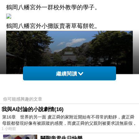
鶴岡八幡宮外一群校外教學的學子。
鶴岡八幡宮外小攤販賣著草莓餅乾。
繼續閱讀
你可能感興趣的文章
我與AI討論的小說劇情(16)
第16章 世界的另一面 虞正舜的家附近開始有不尋常的動靜，虞正舜
母親都發現好像有被跟蹤的感覺，而虞正舜的父親則被要求請無薪假，
1 小時前
關聖帝君生日快樂