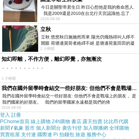
今日是關聖帝君生日.昨日心想他是我的救命恩人.
我是2009還是2010在台北行天宮認識他.忘了.
2026-08-06
一個奇摩交友的網友學
立秋
立秋 悠悠秋日施施然而來 陽光仍熾熱得叫人睜不
開眼 荷塘邊賞荷者絡繹不絕 是塘邊荷葉田田的凝
2 小時前
望 風中飄逸的是映日荷花別樣紅
知幻即離，不作方便，離幻即覺，亦無漸次
。。。。。。。。。。
1 小時前
我們在國外留學時會結交一些好朋友: 但他們不會是戰場上的朋友
我們在國外留學時會結交一些好朋友: 但他們不會是戰場上的朋友， 是
我們國家的好朋友。 我們的留學國家永遠都是我們的倚
2026-08-06
登入
註冊
PChome首頁
線上購物
24h購物
書店
露天拍賣
比比昂代購
新聞
/
氣象
股市
個人新聞台
廣告刊登
加入聯播網
全球購物
買賣租屋
支付連
國際連
Pi 拍錢包
旅遊
服務中心