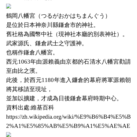
鶴岡八幡宮（
つるがおかはちまんぐう
）
是位於日本神奈川縣鎌倉市的神社。
舊社格為國幣中社（現神社本廳的別表神社）。
武家源氏、鎌倉武士之守護神。
也稱作鎌倉八幡宮。
西元1063年由源賴義由京都的石清水八幡宮勸請
至由比之濱。
此後，於西元1180年進入鐮倉的幕府將軍源賴朝
將其移請至現址，
並加以擴建，才成為日後鎌倉幕府時期中心。
資料出處:維基百科
https://zh.wikipedia.org/wiki/%E9%B6%B4%E5%B
2%A1%E5%85%AB%E5%B9%A1%E5%AE%AE