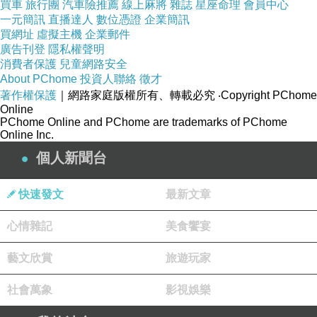
買車
旅行團
汽車險推薦
線上麻將
雜誌
星座命理
會員中心
一元簡訊
直播達人
數位憑證
企業簡訊
買網址
虛擬主機
企業郵件
廣告刊登
隱私權聲明
消費者保護
兒童網路安全
About PChome
投資人聯絡
徵才
著作權保護
｜網路家庭版權所有、轉載必究
‧Copyright PChome
Online
PChome Online and PChome are trademarks of PChome
Online Inc.
個人新聞台
快速發文
最新文章
心情雜記
美食饗宴
藝文欣賞
旅遊玩家
社會萬象
影視娛樂