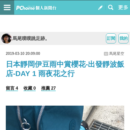
馬尾噗噗跳足跡。
訂閱
我的
2019-03-10 20:09:00
馬尾星空
日本靜岡伊豆雨中賞櫻花-出發靜波飯
店-DAY 1 雨夜花之行
留言 4
收藏 0
推薦 27