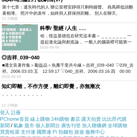
第十七章：遺失時代的人 辦公室裡安靜得只剩時鐘聲。 堯禹舜低頭翻
著相簿。 照片中的袁年，始終與人群保持距離。 別人在聊天。
13 小時前
科學/ 聖經 /人生 .....
哈，怪盜基德也在研究這本書～ _ _ _ _ _ _ _ 一
提起進化論與創造論， 一般人的腦袋裡可能第一
2026-08-06
時間就有「 進化論很科
◎吉祥_039~040
■潘文良著作集＞勵益品＞魚雁千里共今緣＞吉祥_039~040 ▽039_吉
祥。2006.03.03.五 12:59:17 ▽040_吉祥。2006.03.16.四 00:00:
住鄉下出遠門是一大工程，
2026-08-06
尤其是無專車接送的狀況下更是。
知幻即離，不作方便，離幻即覺，亦無漸次
。。。。。。。。。。
13 小時前
登入
註冊
PChome首頁
線上購物
24h購物
書店
露天拍賣
比比昂代購
新聞
/
氣象
股市
個人新聞台
廣告刊登
加入聯播網
全球購物
買賣租屋
支付連
國際連
Pi 拍錢包
旅遊
服務中心