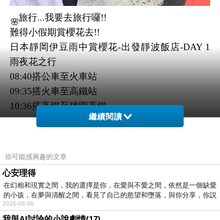
旅行...我要去旅行囉!!
🌸
難得小假期賞櫻花去!!
日本靜岡伊豆雨中賞櫻花-出發靜波飯店-DAY 1
雨夜花之行
08:40搭公車至火車站
09:35搭火車至高鐵站
10:36搭高鐵至桃園高鐵
繼續閱讀
11:32搭桃園捷運至第二航厦
11:55站立桃園第二航厦
14:50華航飛向靜岡機場
你可能感興趣的文章
18:30抵達靜岡（日本時間）
心安理得
20:00飯店QK
在幻相和現實之間，我的選擇是你，在愛與不愛之間，依然是一個缺愛
每次旅行的第一天與最後一天都在坐車中度過，
的小孩，在夢與清醒之間，看見了自己的慾望和墮落，與你分享，你説
2026-08-06
轉轉轉旅行人生。
我與AI討論的小說劇情(17)