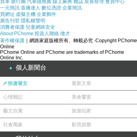
買車
旅行團
汽車險推薦
線上麻將
雜誌
星座命理
會員中心
一元簡訊
直播達人
數位憑證
企業簡訊
買網址
虛擬主機
企業郵件
廣告刊登
隱私權聲明
消費者保護
兒童網路安全
早早就在高鐵站等我的阿姊會合一起出發。
About PChome
投資人聯絡
徵才
著作權保護
｜網路家庭版權所有、轉載必究
‧Copyright PChome
Online
PChome Online and PChome are trademarks of PChome
Online Inc.
個人新聞台
快速發文
最新文章
心情雜記
美食饗宴
藝文欣賞
旅遊玩家
社會萬象
影視娛樂