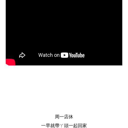
周一店休
一早就帶ㄚ頭一起回家