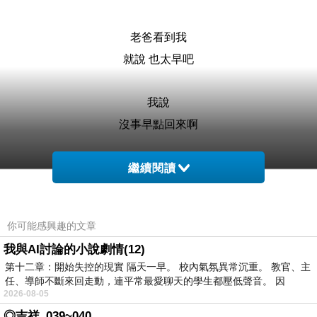
老爸看到我
就說 也太早吧
我說
沒事早點回來啊
後來我爸問我穿什麼鞋
繼續閱讀
我說 球鞋啊
你可能感興趣的文章
他就
我與AI討論的小說劇情(12)
讓我陪他去跑步
第十二章：開始失控的現實 隔天一早。 校內氣氛異常沉重。 教官、主
任、導師不斷來回走動，連平常最愛聊天的學生都壓低聲音。 因
2026-08-05
ㄚ頭說
◎吉祥_039~040