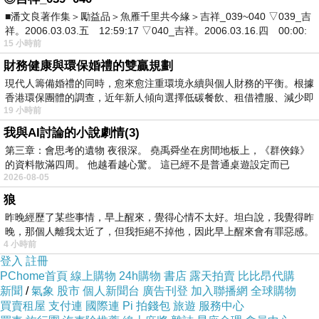
她也想去
■潘文良著作集＞勵益品＞魚雁千里共今緣＞吉祥_039~040 ▽039_吉
祥。2006.03.03.五 12:59:17 ▽040_吉祥。2006.03.16.四 00:00:
15 小時前
但我老媽說
財務健康與環保婚禮的雙贏規劃
讓ㄚ頭跟她一起騎腳踏車
現代人籌備婚禮的同時，愈來愈注重環境永續與個人財務的平衡。根據
哈哈
香港環保團體的調查，近年新人傾向選擇低碳餐飲、租借禮服、減少即
19 小時前
我與AI討論的小說劇情(3)
第三章：會思考的遺物 夜很深。 堯禹舜坐在房間地板上，《群俠錄》
結果我跟我老爸跑步
的資料散滿四周。 他越看越心驚。 這已經不是普通桌遊設定而已
ㄚ頭跟我老媽 在騎腳踏車
2026-08-05
狼
昨晚經歷了某些事情，早上醒來，覺得心情不太好。坦白說，我覺得昨
兩台腳踏車
晚，那個人離我太近了，但我拒絕不掉他，因此早上醒來會有罪惡感。
跟在我們後面
4 小時前
登入
註冊
PChome首頁
線上購物
24h購物
書店
露天拍賣
比比昂代購
也不知道
新聞
/
氣象
股市
個人新聞台
廣告刊登
加入聯播網
全球購物
買賣租屋
支付連
國際連
Pi 拍錢包
旅遊
服務中心
怎麼能比我們慢