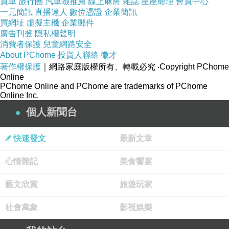
買車
旅行團
汽車險推薦
線上麻將
雜誌
星座命理
會員中心
一元簡訊
直播達人
數位憑證
企業簡訊
買網址
虛擬主機
企業郵件
廣告刊登
隱私權聲明
跟我老爸一起
消費者保護
兒童網路安全
跑跑走走了將近八公里
About PChome
投資人聯絡
徵才
著作權保護
｜網路家庭版權所有、轉載必究
‧Copyright PChome
我老爸也挺強的
Online
PChome Online and PChome are trademarks of PChome
Online Inc.
但自從我戒菸後
個人新聞台
我氣息變的很好
快速發文
最新文章
不會太喘
心情雜記
美食饗宴
也許跑跑走走關係
一路都是跑
藝文欣賞
旅遊玩家
我也吃不消
社會萬象
影視娛樂