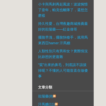
小卡與馬刺再起風波！波波惋惜
了壹年，帕克也離隊了，還想怎
麽樣
持久性愛，台灣夜趣商城推薦最
好的壯陽藥——紅金偉哥
擺脫早洩，擺脫快槍手，就用馬
來西亞hamer 汗馬糖
人類性別只有男和女？實際情況
比妳想的更復雜
“竄”出來的鼻毛，到底該不該拔
掉呢？不懂的人可能壹直在做傻
事
文章分類
壯陽藥(8)
汗馬糖(11)