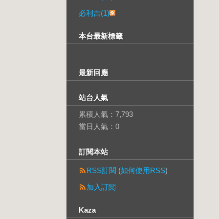
必利吉(1)
本台最新標籤
最新回應
站台人氣
累積人氣：
7,793
當日人氣：
0
訂閱本站
RSS訂閱
(
如何使用RSS
)
加入訂閱
Kaza