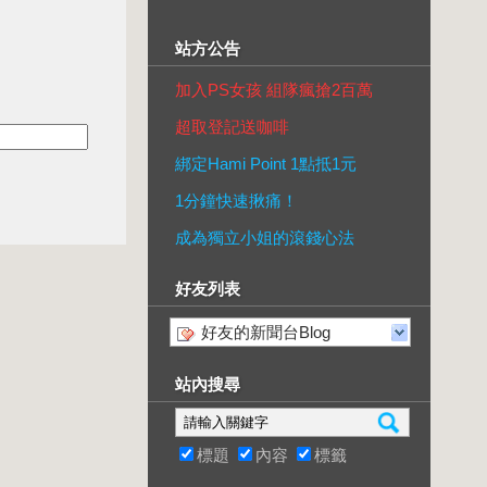
站方公告
加入PS女孩 組隊瘋搶2百萬
超取登記送咖啡
綁定Hami Point 1點抵1元
1分鐘快速揪痛！
成為獨立小姐的滾錢心法
好友列表
好友的新聞台Blog
站內搜尋
標題
內容
標籤