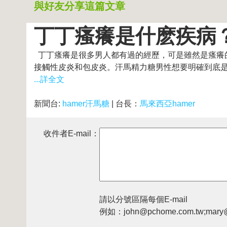
與好友分享這篇文章
丁丁瘙癢是什麽疾病
丁丁瘙癢是很多男人都有過的經歷，可是雖然是瘙癢
接觸性皮炎和包皮炎。汗馬精力糖男性想要明確到底是什麽
...詳全文
新聞台:
hamer汗馬糖
| 台長：
馬來西亞hamer
收件者E-mail：
請以分號區隔每個E-mail
例如：john@pchome.com.tw;mary@