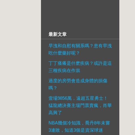
最新文章
早洩和自慰有關系嗎？患有早洩
吃什麼藥好呢？
丁丁瘙癢是什麽疾病？或許是這
三種疾病在作祟
過度的房勞會造成身體的損傷
嗎？
壹場9856萬，遠超五星勇士！
猛龍總決賽主場門票賣瘋，肖華
高興了
NBA幾個冷知識，喬丹8年未嘗
3連敗，知道3個是資深球迷