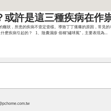
？或許是這三種疾病在作
的癥狀，所患的疾病不壹定壹樣。導致丁丁瘙癢的原因，常見的
疾病引起的？ 1、陰囊濕疹 俗稱“繡球風”，主要表現為...
pchome.com.tw