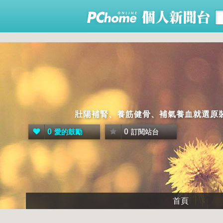
壯陽補腎、養筋健骨、補氣養血就選原裝進口馬來西
0
0
愛的鼓勵
訂閱站台
首頁