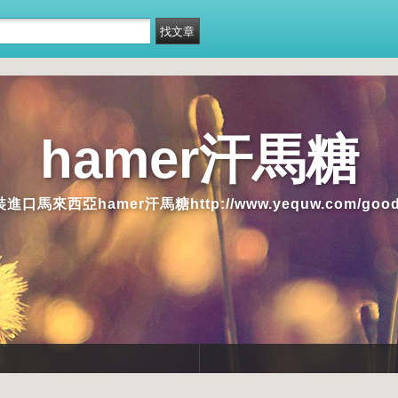
hamer汗馬糖
亞hamer汗馬糖http://www.yequw.com/goods-8