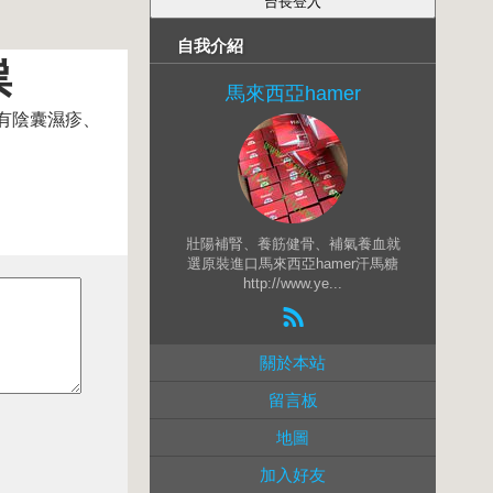
自我介紹
祟
馬來西亞hamer
有陰囊濕疹、
壯陽補腎、養筋健骨、補氣養血就
選原裝進口馬來西亞hamer汗馬糖
http://www.ye...
關於本站
留言板
地圖
加入好友