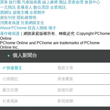
買車
旅行團
汽車險推薦
線上麻將
雜誌
星座命理
會員中心
櫃台只有一個人值班
一元簡訊
直播達人
數位憑證
企業簡訊
買網址
虛擬主機
企業郵件
廣告刊登
隱私權聲明
消費者保護
兒童網路安全
About PChome
投資人聯絡
徵才
著作權保護
｜網路家庭版權所有、轉載必究
‧Copyright PChome
Online
PChome Online and PChome are trademarks of PChome
Online Inc.
個人新聞台
快速發文
最新文章
心情雜記
美食饗宴
藝文欣賞
旅遊玩家
社會萬象
影視娛樂
很有歷史的房卡XD