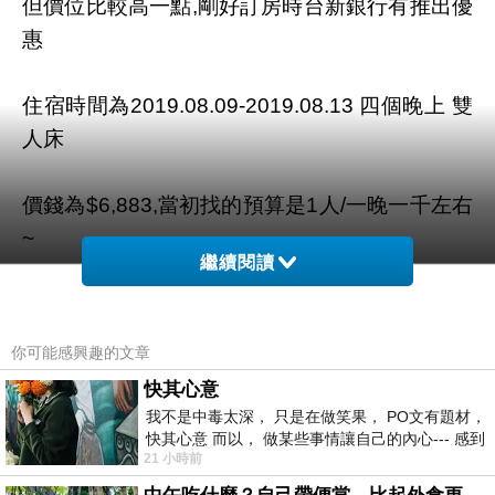
但價位比較高一點,剛好訂房時台新銀行有推出優
惠
住宿時間為2019.08.09-2019.08.13 四個晚上 雙
人床
價錢為$6,883,當初找的預算是1人/一晚一千左右
~
繼續閱讀
這價位很可以!!! 立刻下定
你可能感興趣的文章
從西面站走到飯店差不多10分鐘左右
快其心意
我不是中毒太深， 只是在做笑果， PO文有題材，
附近很熱鬧~~~超級超級多燒肉店!!!
快其心意 而以， 做某些事情讓自己的內心--- 感到
21 小時前
愉快。