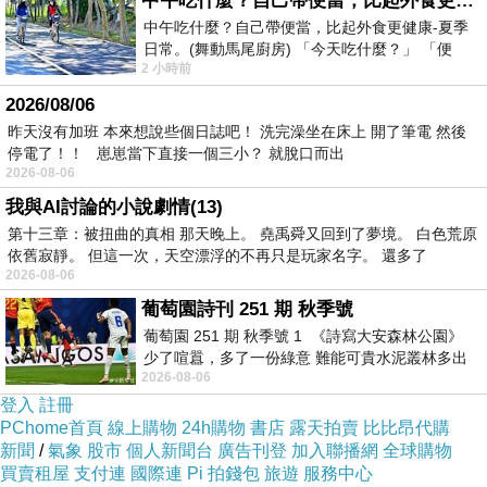
中午吃什麼？自己帶便當，比起外食更健康-夏季日常。(舞動馬尾廚房)
中午吃什麼？自己帶便當，比起外食更健康-夏季
日常。(舞動馬尾廚房) 「今天吃什麼？」 「便
2 小時前
當？麵？還是炒飯？」 每天都在選擇
2026/08/06
昨天沒有加班 本來想說些個日誌吧！ 洗完澡坐在床上 開了筆電 然後
停電了！！ 崽崽當下直接一個三小？ 就脫口而出
2026-08-06
我與AI討論的小說劇情(13)
第十三章：被扭曲的真相 那天晚上。 堯禹舜又回到了夢境。 白色荒原
依舊寂靜。 但這一次，天空漂浮的不再只是玩家名字。 還多了
2026-08-06
葡萄園詩刊 251 期 秋季號
葡萄園 251 期 秋季號 1 《詩寫大安森林公園》
少了喧囂，多了一份綠意 難能可貴水泥叢林多出
2026-08-06
一
登入
註冊
PChome首頁
線上購物
24h購物
書店
露天拍賣
比比昂代購
飯店規模比較小一點
新聞
/
氣象
股市
個人新聞台
廣告刊登
加入聯播網
全球購物
買賣租屋
支付連
國際連
Pi 拍錢包
旅遊
服務中心