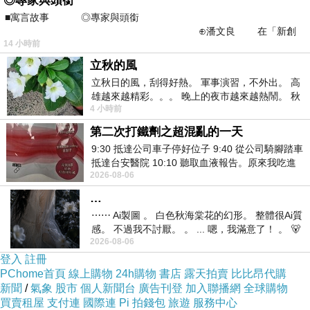
◎專家與頭銜
■寓言故事 ◎專家與頭銜
上網臨時查一下要吃什麼
⊕潘文良 在「新創
14 小時前
之谷」裡——
立秋的風
這間的評價很好!!!!
立秋日的風，刮得好熱。 軍事演習，不外出。 高
雄越來越精彩。。。 晚上的夜市越來越熱鬧。 秋
就和點點一起來用餐~
4 小時前
天的風刮得很熱 夜遊消暑熱。。。
第二次打鐵劑之超混亂的一天
9:30 抵達公司車子停好位子 9:40 從公司騎腳踏車
抵達台安醫院 10:10 聽取血液報告。原來我吃進
2026-08-06
去的 B12 彌可保並非沒有吸收而是超
…
⋯⋯ Ai製圖 。 白色秋海棠花的幻形。 整體很Ai質
感。 不過我不討厭。 。 ... 嗯，我滿意了！ 。 🐻
2026-08-06
昨中
登入
註冊
PChome首頁
線上購物
24h購物
書店
露天拍賣
比比昂代購
新聞
/
氣象
股市
個人新聞台
廣告刊登
加入聯播網
全球購物
買賣租屋
支付連
國際連
Pi 拍錢包
旅遊
服務中心