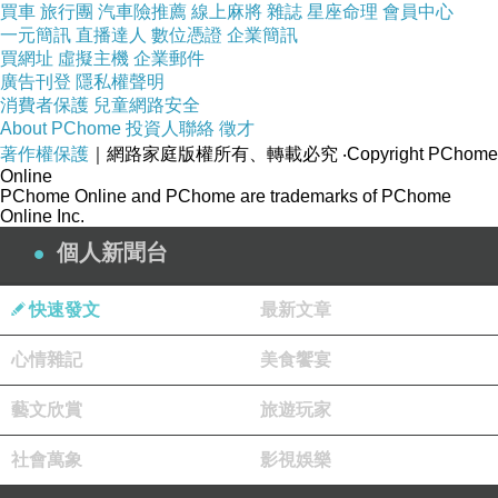
買車
旅行團
汽車險推薦
線上麻將
雜誌
星座命理
會員中心
一元簡訊
直播達人
數位憑證
企業簡訊
買網址
虛擬主機
企業郵件
廣告刊登
隱私權聲明
消費者保護
兒童網路安全
About PChome
投資人聯絡
徵才
著作權保護
｜網路家庭版權所有、轉載必究
‧Copyright PChome
Online
PChome Online and PChome are trademarks of PChome
Online Inc.
個人新聞台
快速發文
最新文章
心情雜記
美食饗宴
藝文欣賞
旅遊玩家
來之前就已經被告知 蘭嶼的物價很高XD
社會萬象
影視娛樂