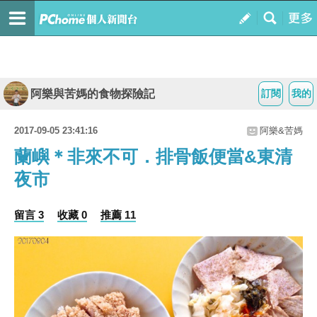
阿樂與苦媽的食物探險記
訂閱
我的
2017-09-05 23:41:16
阿樂&苦媽
蘭嶼＊非來不可．排骨飯便當&東清
夜市
留言 3
收藏 0
推薦 11