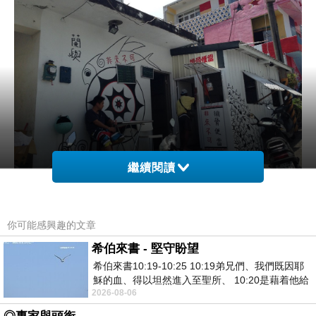
繼續閱讀
地址:蘭嶼鄉漁人村26號
你可能感興趣的文章
希伯來書 - 堅守盼望
電話:0913619824
希伯來書10:19-10:25 10:19弟兄們、我們既因耶
穌的血、得以坦然進入至聖所、 10:20是藉着他給
2026-08-06
我們開了一條又新又活的路從幔子經過
來蘭嶼的第一餐