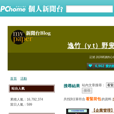
逸竹（y t）野叟-
記述 詩詞研讀的心
6,962
愛的
首頁
活動
站內文章搜尋：
搜尋結果
站台人氣
看緊荷包
共找到1筆符合
的資料
累積人氣：
16,792,374
當日人氣：
599
【企業管理】