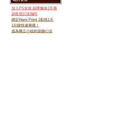
加入PS女孩 組隊瘋搶2百萬
超取登記送咖啡
綁定Hami Point 1點抵1元
1分鐘快速揪痛！
成為獨立小姐的滾錢心法