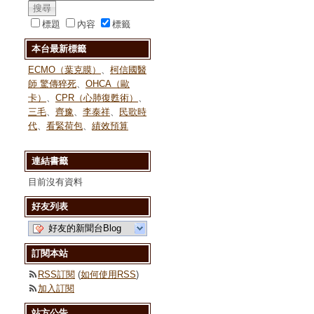
標題
內容
標籤
本台最新標籤
ECMO（葉克膜）
、
柯信國醫
師 驚傳猝死
、
OHCA（歐
卡）
、
CPR（心肺復甦術）
、
三毛
、
齊豫
、
李泰祥
、
民歌時
代
、
看緊荷包
、
績效預算
連結書籤
目前沒有資料
好友列表
好友的新聞台Blog
訂閱本站
RSS訂閱
(
如何使用RSS
)
加入訂閱
站方公告