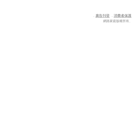
廣告刊登
消費者保護
．
．
網路家庭版權所有、轉載必究