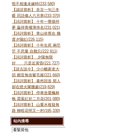
恨不相逢未嫁時(233,580)
【諺語賞析】 良言一句三冬
暖 惡語傷人六月寒(233,370)
【詩詞賞析】 十年一覺揚州
夢 贏得青樓薄倖名(231,021)
【詩詞賞析】 青山依舊在 幾
度夕陽紅(226,115)
【詩詞賞析】 十年生死 兩茫
茫 不思量 自難忘(222,811)
【詩詞賞析】 夕陽無限
好 只是近黃昏(221,727)
【談古說今】 少小離家老大
回 鄉音無改鬢毛摧(221,660)
【詩詞賞析】 驀然回首 那人
卻在燈火闌珊處(219,829)
【詩詞賞析】 停車坐愛楓林
晚 霜葉紅於二月花(201,080)
【詩詞賞析】 山重水複疑無
路 柳暗花明又一村(195,330)
站內搜尋