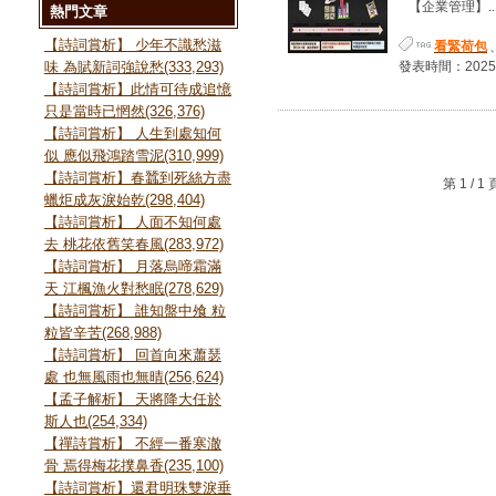
【企業管理】..
熱門文章
【詩詞賞析】 少年不識愁滋
看緊荷包
味 為賦新詞強說愁(333,293)
發表時間：2025-01
【詩詞賞析】此情可待成追憶
只是當時已惘然(326,376)
【詩詞賞析】 人生到處知何
似 應似飛鴻踏雪泥(310,999)
【詩詞賞析】春蠶到死絲方盡
第 1 /
蠟炬成灰淚始乾(298,404)
【詩詞賞析】 人面不知何處
去 桃花依舊笑春風(283,972)
【詩詞賞析】 月落烏啼霜滿
天 江楓漁火對愁眠(278,629)
【詩詞賞析】 誰知盤中飧 粒
粒皆辛苦(268,988)
【詩詞賞析】 回首向來蕭瑟
處 也無風雨也無晴(256,624)
【孟子解析】 天將降大任於
斯人也(254,334)
【禪詩賞析】 不經一番寒澈
骨 焉得梅花撲鼻香(235,100)
【詩詞賞析】還君明珠雙淚垂