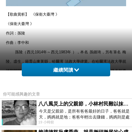
【歌曲賞析】 《保衛大臺灣 》
《保衛大臺灣 》
作詞：孫陵
作曲：李中和
孫陵（西元1914年～西元1983年 ），本名 孫鍾琦，另有筆名 梅
陵、虛生，籍貫山東黃縣，哈爾濱 法政大學肆業。在哈爾濱法政大學就
繼續閱讀
讀期間開始寫作，並向上海文學刊物投稿，1936年到上海後，發表報導
文學《邊聲》，頗受文壇矚目。《保衛大臺灣 》發表於西元1949年11
月3日，「民族報」「民族副刊 。
你可能感興趣的文章
李中和（西元 1917年～2009年），江西 九江人，中華民國 作曲
八八風災上的父親節，小林村民難以抹滅的痛
家。 1949年移居臺灣。 早年作品以 軍歌 、 愛國歌曲 、 藝術歌曲 居
今天是父親節，是所有爸爸最好的日子，爸爸就是
天，媽媽就是地；爸爸年輕出去賺錢，媽媽則是處
多，晚年也創作許多佛教樂曲。
19 小時前
理家務，職業不分高低貴賤，只有人品才
《保衛大臺灣 》歌詞