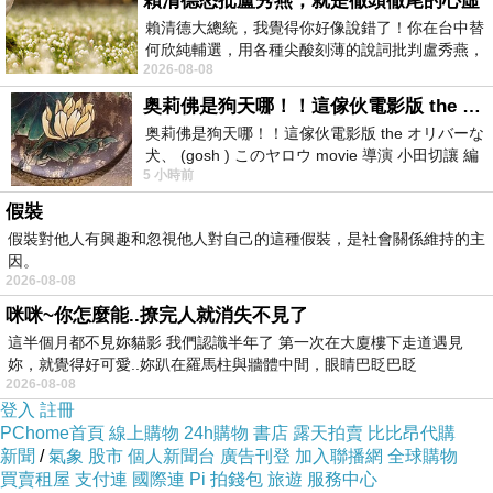
賴清德怒批盧秀燕，就是徹頭徹尾的心虛
保衛大臺灣，
賴清德大總統，我覺得你好像說錯了！你在台中替
何欣純輔選，用各種尖酸刻薄的說詞批判盧秀燕，
保衛大臺灣，
2026-08-08
罵她施政滿意度輸給陳其邁，甚至還說盧
保衛民族復興基地，
奥莉佛是狗天哪！！這傢伙電影版 the オリバーな犬、 (gosh ) このヤロウ movie
保衛民主自由的樂園，
奥莉佛是狗天哪！！這傢伙電影版 the オリバーな
犬、 (gosh ) このヤロウ movie 導演 小田切讓 編
萬眾一心全體動員，
5 小時前
劇: 小田切讓 主演: 小田切讓
團結一致支援前線，
假裝
打倒蘇聯強盜，
假裝對他人有興趣和忽視他人對自己的這種假裝，是社會關係維持的主
因。
消滅共匪漢奸，
2026-08-08
我們已經無處後退，只有勇敢向前！
咪咪~你怎麼能..撩完人就消失不見了
我們已經無處後退，只有勇敢向前！
這半個月都不見妳貓影 我們認識半年了 第一次在大廈樓下走道遇見
妳，就覺得好可愛..妳趴在羅馬柱與牆體中間，眼睛巴眨巴眨
說明：
2026-08-08
《保衛大臺灣 》這首歌是 在西元1949年11月3日於報紙上發表，符
登入
註冊
PChome首頁
線上購物
24h購物
書店
露天拍賣
比比昂代購
合 當時
愛國歌曲中 堅決的政治訴求「反共抗俄」，於官方全面推行
新聞
/
氣象
股市
個人新聞台
廣告刊登
加入聯播網
全球購物
下 廣為傳唱。
買賣租屋
支付連
國際連
Pi 拍錢包
旅遊
服務中心