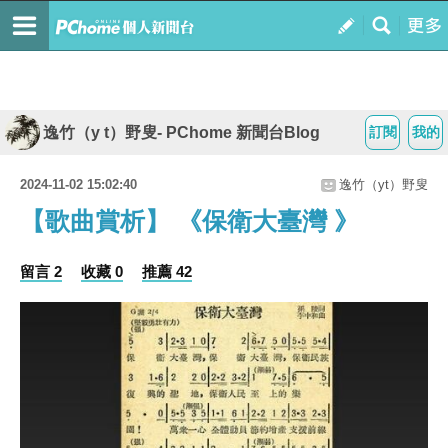
逸竹（y t）野叟- PChome 新聞台Blog
訂閱
我的
2024-11-02 15:02:40
逸竹（yt）野叟
【歌曲賞析】 《保衛大臺灣 》
留言 2
收藏 0
推薦 42