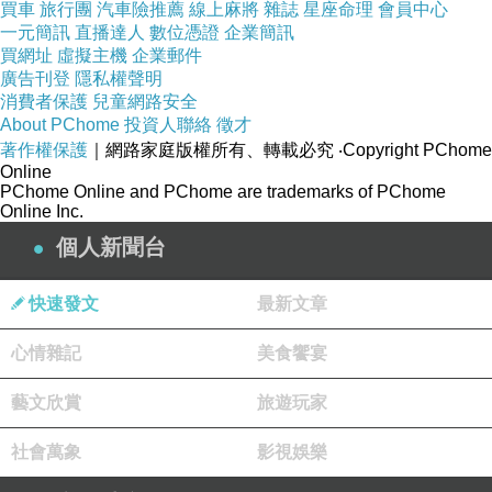
買車
旅行團
汽車險推薦
線上麻將
雜誌
星座命理
會員中心
後來，這首歌 成為禁歌，因為 歌名 聽起來與「包圍打臺灣」相當類
一元簡訊
直播達人
數位憑證
企業簡訊
似。歌詞「我們 已經無處後退」心態消極。之後 當然這首歌 也從「中
買網址
虛擬主機
企業郵件
廣告刊登
隱私權聲明
學音
樂教科書」中被刪除。
消費者保護
兒童網路安全
About PChome
投資人聯絡
徵才
參考資料：
著作權保護
｜網路家庭版權所有、轉載必究
‧Copyright PChome
《中共 機艦船 臺海周邊活動
軍
機 繞臺飛行 》
Online
PChome Online and PChome are trademarks of PChome
2022年8月2日
Online Inc.
美國 眾議院議長 裴洛西（Nancy Pelosi）亞洲行今晚抵達臺灣訪
個人新聞台
問。
綜合 美國主流媒體與政策辯論，多視 裴洛西 執意訪臺是「敏感時
快速發文
最新文章
機的不必要冒險」。《華盛頓郵報》社論認為裴洛西時機不宜。最先曝
心情雜記
美食饗宴
光裴洛西訪臺的《金融時報》社論 也批評裴洛西「思慮不周」，認為此
藝文欣賞
旅遊玩家
舉除了激怒中國採取不理性行動外，並沒有給身為盟友的臺灣 帶來更實
質有效且具體的任何安全保障。
社會萬象
影視娛樂
裴洛西 執意訪臺 中共解放軍晚間11時整宣布，自4日中午12時至7