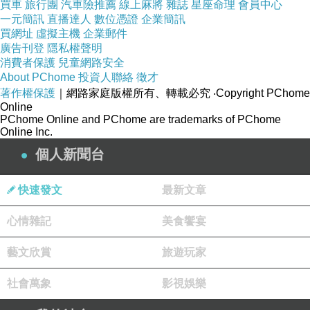
買車
旅行團
汽車險推薦
線上麻將
雜誌
星座命理
會員中心
一元簡訊
直播達人
數位憑證
企業簡訊
買網址
虛擬主機
企業郵件
廣告刊登
隱私權聲明
消費者保護
兒童網路安全
About PChome
投資人聯絡
徵才
著作權保護
｜網路家庭版權所有、轉載必究
‧Copyright PChome
Online
PChome Online and PChome are trademarks of PChome
Online Inc.
個人新聞台
快速發文
最新文章
心情雜記
美食饗宴
藝文欣賞
旅遊玩家
社會萬象
影視娛樂