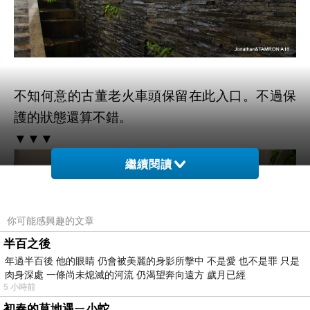
不知何意的古董老火車頭保留在此入口。不過保
護的狀態還算不錯。
▼▼▼
繼續閱讀
你可能感興趣的文章
半百之後
年過半百後 他的眼睛 仍會被美麗的身影所擊中 不是愛 也不是罪 只是
肉身深處 一條尚未熄滅的河流 仍渴望奔向遠方 歲月已經
5 小時前
初春的草地遇ㄧ小蛇