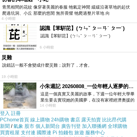
青黑相間的花紋 像穿著美麗的春服 牠氣定神閒 緩緩沿著草地的起伏
爬過坑洞、小丘 那麼的悠閒 無所畏懼 牠爬過整片草地 向
4 小時前
認識【苯騈芘】(ㄅㄣˇ ㄆㄧㄢˊ ㄆ一ˊ)
認識【苯騈芘】(ㄅㄣˇ ㄆㄧㄢˊ ㄆ一ˊ)
6 小時前
災難
說錯話一般不會變成什麼災難；說對了，才會。
19 小時前
小朱週記 20260808_一位年輕人逐夢的真實故事
這是一個真實又美麗的故事，下週一位年輕大學畢
業生要去實現她的美國夢，在沒有家裡經濟奧援的
14 小時前
情況下，靠著自我努力工作累積出國基
登入
註冊
PChome首頁
線上購物
24h購物
書店
露天拍賣
比比昂代購
這裡也有寬廣坡道，環境也適合親子同遊。
新聞
/
氣象
股市
個人新聞台
廣告刊登
加入聯播網
全球購物
買賣租屋
支付連
國際連
Pi 拍錢包
旅遊
服務中心
▼▼▼