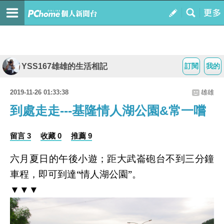
YSS167雄雄的生活相記
訂閱
我的
2019-11-26 01:33:38
雄雄
到處走走---基隆情人湖公園&常一嚐
留言 3
收藏 0
推薦 9
六月夏日的午後小遊；距大武崙砲台不到三分鐘
車程，即可到達“情人湖公園”。
▼▼▼