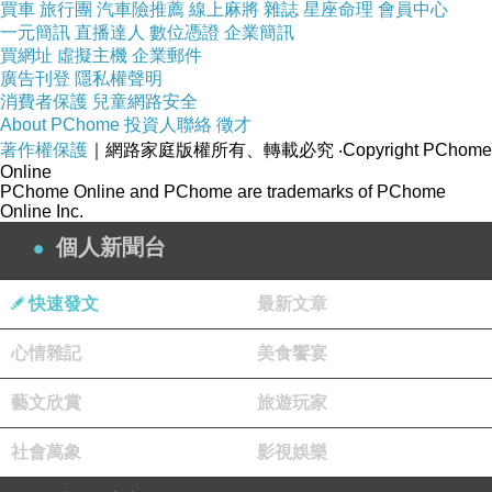
買車
旅行團
汽車險推薦
線上麻將
雜誌
星座命理
會員中心
一元簡訊
直播達人
數位憑證
企業簡訊
買網址
虛擬主機
企業郵件
廣告刊登
隱私權聲明
消費者保護
兒童網路安全
當然這裡也適合外拍取景。
About PChome
投資人聯絡
徵才
▼▼▼
著作權保護
｜網路家庭版權所有、轉載必究
‧Copyright PChome
Online
PChome Online and PChome are trademarks of PChome
Online Inc.
個人新聞台
快速發文
最新文章
心情雜記
美食饗宴
藝文欣賞
旅遊玩家
社會萬象
影視娛樂