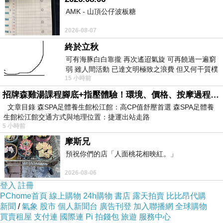
AMK - 山頂公仔波板糖
2026-08-07
終於立秋
可有海豚白白靠攏 再次遙迢氣旋 可再饒過一遍窮
弱 雖人間活動 已達文明極致之浪費 但又何干質樸
15 小時前
者 只能白白陪葬
招牌森雞湯課程腳底+指壓體驗！環境、價格、按摩過程全紀錄，森SPA足體養生館松江館最新價格表
文章目錄 森SPA足體養生館松江館：高CP值舒壓首選 森SPA足體養
生館松江館交通方式與地理位置：捷運出站走路
5 小時前
摩斯兄
部分頹圮的古蹟並未完全修復。
預祝你們的店「人面桃花相映紅。」
▼▼▼
2026-08-06
登入
註冊
PChome首頁
線上購物
24h購物
書店
露天拍賣
比比昂代購
新聞
/
氣象
股市
個人新聞台
廣告刊登
加入聯播網
全球購物
買賣租屋
支付連
國際連
Pi 拍錢包
旅遊
服務中心