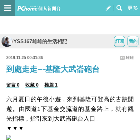
YSS167雄雄的生活相記
訂閱
我的
2019-11-25 00:31:36
雄雄
到處走走---基隆大武崙砲台
留言 0
收藏 0
推薦 1
六月夏日的午後小遊，來到基隆可登高的古蹟閒
遊。由國道
下基金交流道的基金路上，就有觀
1
光指標，指引來到大武崙砲台入口。
▼▼▼