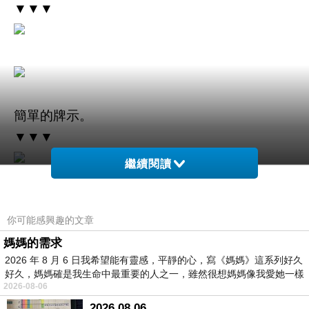
▼▼▼
簡單的牌示。
▼▼▼
繼續閱讀
士兵營房遺址。
▼▼▼
你可能感興趣的文章
媽媽的需求
2026 年 8 月 6 日我希望能有靈感，平靜的心，寫《媽媽》這系列好久
好久，媽媽確是我生命中最重要的人之一，雖然很想媽媽像我愛她一樣
2026-08-06
2026.08.06