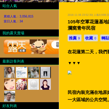
站台人氣
2016-11-06 23:52:30| 人氣8,938|
累積人氣：
3,056,815
105年空軍花蓮基地開
當日人氣：
34
瀾窩青年民宿
我的露天賣場
推薦
收藏
轉
9
0
在花蓮第二天，我們
最新訪客列表
▼▼▼
民宿內裝充滿在地原
一大區域的公共空間
好友列表