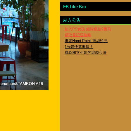
FB Like Box
站方公告
加入PS女孩 組隊瘋搶2百萬
超取登記送咖啡
綁定Hami Point 1點抵1元
1分鐘快速揪痛！
成為獨立小姐的滾錢心法