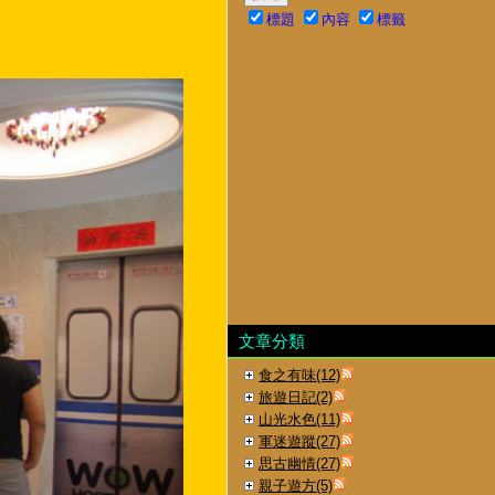
標題
內容
標籤
文章分類
食之有味(12)
旅遊日記(2)
山光水色(11)
軍迷遊蹤(27)
思古幽情(27)
親子遊方(5)