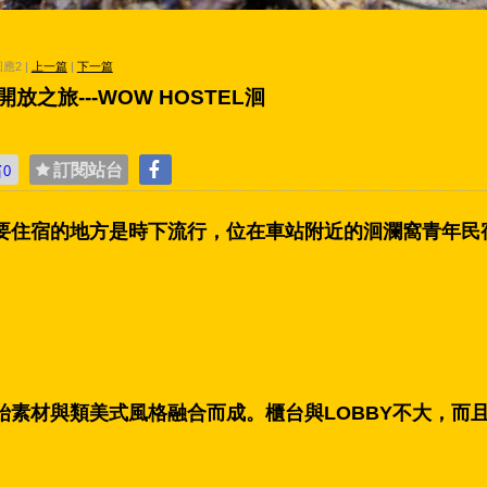
 回應2 |
上一篇
|
下一篇
放之旅---WOW HOSTEL洄
貼
訂閱站台
0
要住宿的地方是時下流行，位在車站附近的洄瀾窩青年民
始素材與類美式風格融合而成。櫃台與
LOBBY
不大，而
。