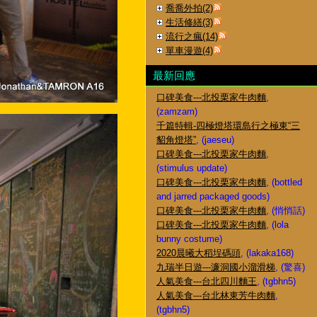
喬喬外拍(2)
生活修繕(3)
流行之瘋(14)
單車漫遊(4)
最新回應
口碑美食---北投栗家牛肉麵
,
(zamzam)
千篇特輯-四極燈塔環島行之極東“三
貂角燈塔”
, (jaeseu)
口碑美食---北投栗家牛肉麵
,
(stimulus update)
口碑美食---北投栗家牛肉麵
, (bottled
and jarred packaged goods)
口碑美食---北投栗家牛肉麵
, (悄悄話)
口碑美食---北投栗家牛肉麵
, (lola
bunny costume)
2020晨曦大稻埕碼頭
, (lakaka168)
九瑞半日遊---濂洞國小溜滑梯
, (驚喜)
人氣美食---台北四川麵王
, (tgbhn5)
人氣美食---台北林東芳牛肉麵
,
(tgbhn5)