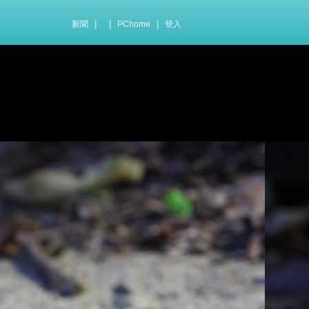
|
|
|
新聞
PChome
登入