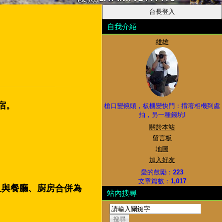
自我介紹
雄雄
宿。
槍口變鏡頭，板機變快門：揹著相機到處
拍，另一種錢坑!
關於本站
留言板
地圖
加入好友
愛的鼓勵：
223
文章篇數：
1,017
且與餐廳、廚房合併為
站內搜尋