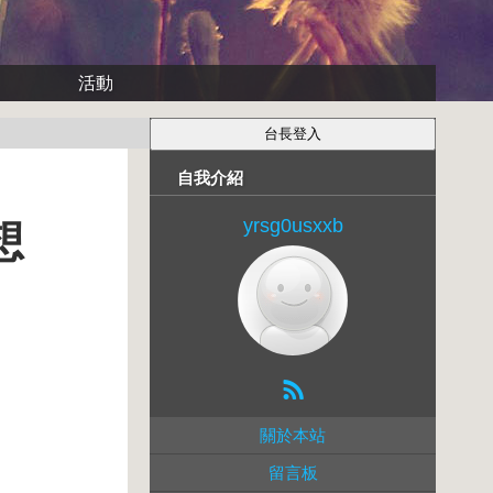
活動
自我介紹
yrsg0usxxb
想
關於本站
留言板