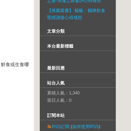
之旅-浪漫之旅書評心得報告
【推薦叢書】 貓飯：貓咪飲食
聖經讀後心得感想
文章分類
本台最新標籤
、鮮食或生食哪
最新回應
站台人氣
累積人氣：
1,340
當日人氣：
0
訂閱本站
RSS訂閱
(
如何使用RSS
)