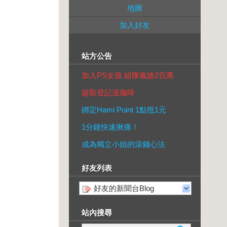
地圖
加入好友
站方公告
加入PS女孩 組隊瘋搶2百萬
超取登記送咖啡
綁定Hami Point 1點抵1元
1分鐘快速揪痛！
成為獨立小姐的滾錢心法
好友列表
好友的新聞台Blog
站內搜尋