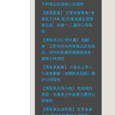
子的筆記術讀後心得感想
【推薦叢書】 兒童保健事典+食
療良方(4本-套)兒童保建必需營
養元素、保健一.二書評心得報
告
【博客來2017周年慶】 肌斷
食：立即丟掉你的保養品及化妝
品，99%的肌膚煩惱都能改善！
讀後心得感想
【博客來推薦】 小波去上學＋
小波會數數（加贈姓名貼紙）書
評心得報告
【博客來必買小物】 從傾城到
黃昏：培養青少年敘事力書評心
得報告
【博客來出清特賣】 世界名著