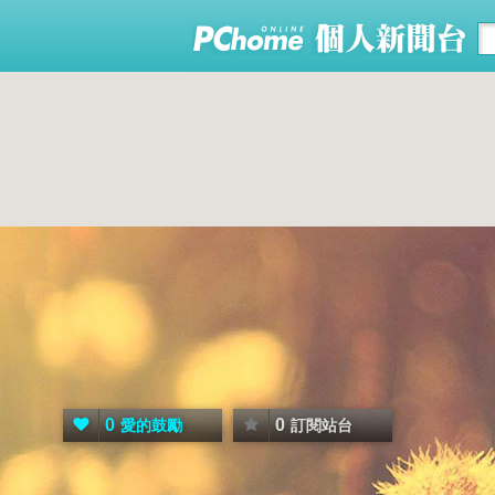
0
0
愛的鼓勵
訂閱站台