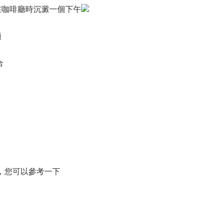
在咖啡廳時沉澱一個下午
頂
合
，您可以參考一下