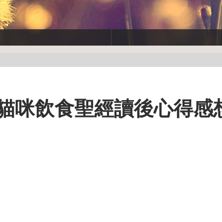
：貓咪飲食聖經讀後心得感